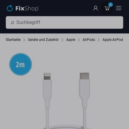
Zum Hauptinhalt springen
0
Startseite
Geräte und Zubehör
Apple
AirPods
Apple AirPods M