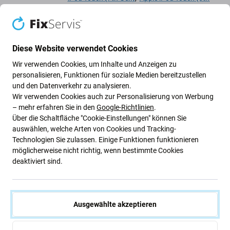
Gen)
Matchcode
APACC-28
Diese Website verwendet Cookies
Wir verwenden Cookies, um Inhalte und Anzeigen zu
personalisieren, Funktionen für soziale Medien bereitzustellen
Artikel
1100274246
und den Datenverkehr zu analysieren.
Wir verwenden Cookies auch zur Personalisierung von Werbung
– mehr erfahren Sie in den
Google-Richtlinien
.
Zur Wunschliste hinzufügen
Über die Schaltfläche "Cookie-Einstellungen" können Sie
auswählen, welche Arten von Cookies und Tracking-
Teilen
Technologien Sie zulassen. Einige Funktionen funktionieren
möglicherweise nicht richtig, wenn bestimmte Cookies
Betrachten
deaktiviert sind.
High-contrast mode
Kunden kaufen auch
Ausgewählte akzeptieren