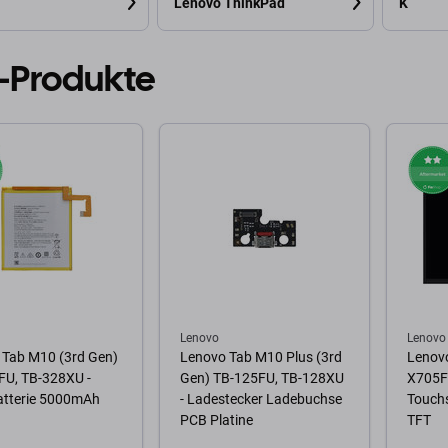
Lenovo ThinkPad
K
-Produkte
Lenovo
Lenovo
 Tab M10 (3rd Gen)
Lenovo Tab M10 Plus (3rd
Lenovo
FU, TB-328XU -
Gen) TB-125FU, TB-128XU
X705F 
atterie 5000mAh
- Ladestecker Ladebuchse
Touchs
PCB Platine
TFT