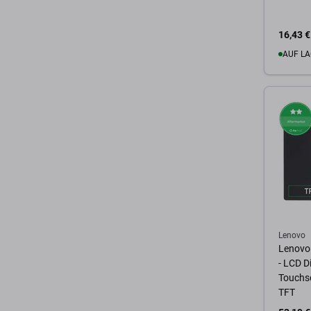
16,43 €
AUF LA
Zum 
Lenovo
Lenovo
- LCD D
Touchsc
TFT