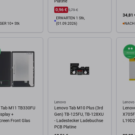
Platine
0,96 €
5,79 €
34,81 
ERWARTEN 1 Stk,
GER 10+ Stk
(01.09.2026)
NACH
Warenkorb
Zum Warenkorb
Lenovo
Lenovo
 Tab M11 TB330FU
Lenovo Tab M10 Plus (3rd
Lenovo
isplay +
Gen) TB-125FU, TB-128XU
X705F 
reen Front Glas
- Ladestecker Ladebuchse
L19D2
PCB Platine