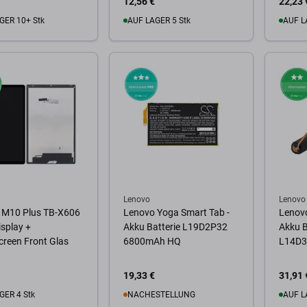
12,56 €
22,23 
GER 10+ Stk
AUF LAGER 5 Stk
AUF L
Warenkorb
Zum Warenkorb
Zum
Lenovo
Lenovo
 M10 Plus TB-X606
Lenovo Yoga Smart Tab -
Lenovo
isplay +
Akku Batterie L19D2P32
Akku B
reen Front Glas
6800mAh HQ
L14D3
19,33 €
31,91 
GER 4 Stk
NACHESTELLUNG
AUF L