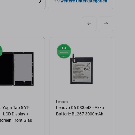
+ 9 weitere Unterkategorien
Lenovo
Lenov
 Yoga Tab 5 YT-
Lenovo K6 K33a48 - Akku
Lenov
- LCD Display +
Batterie BL267 3000mAh
Gen)
creen Front Glas
- LCD
Touch
TFT