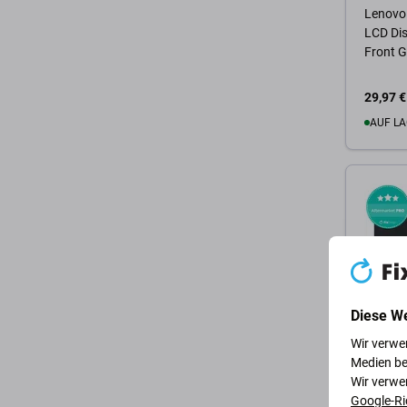
Lenovo
LCD Dis
Front G
29,97 €
AUF LA
Zum 
Diese W
Wir verwe
Lenovo
Medien be
Lenovo
Wir verwe
Gen) T
Google-Ri