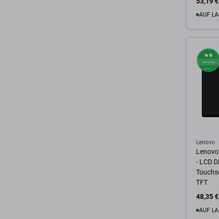
53,19 €
AUF LA
Zum 
Lenovo
Lenovo
- LCD D
Touchsc
TFT
48,35 €
AUF LA