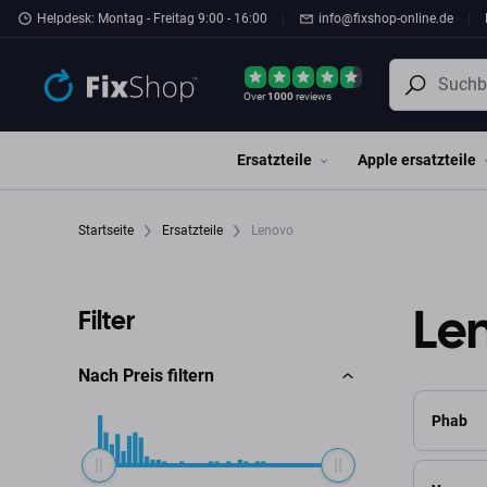
Zum Hauptinhalt springen
Helpdesk: Montag - Freitag 9:00 - 16:00
info@fixshop-online.de
Over
1000
reviews
Ersatzteile
Apple ersatzteile
Startseite
Ersatzteile
Lenovo
Le
Filter
Nach Preis filtern
Phab