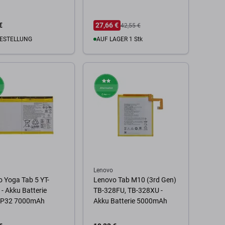
€
27,66 €
42,55 €
ESTELLUNG
AUF LAGER 1 Stk
Kompatibilität
Zum Warenkorb
Lenovo
 Yoga Tab 5 YT-
Lenovo Tab M10 (3rd Gen)
- Akku Batterie
TB-328FU, TB-328XU -
P32 7000mAh
Akku Batterie 5000mAh