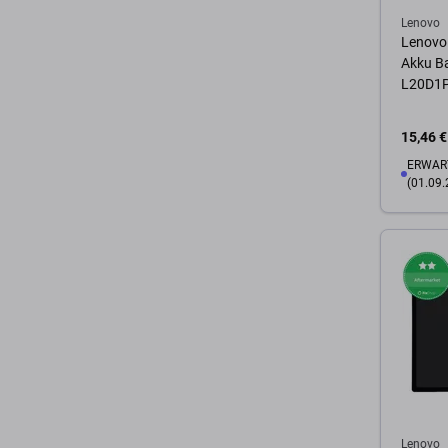
Lenovo
Lenovo 
Akku B
L20D1
15,46 €
ERWART
(01.09.
Zum 
Lenovo