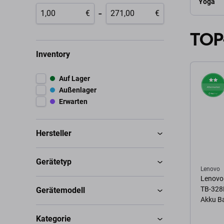
Yoga
-
€
€
TOP
Inventory
Auf Lager
Außenlager
Erwarten
Hersteller
Gerätetyp
Lenovo
Lenovo
TB-328
Gerätemodell
Akku B
Kategorie