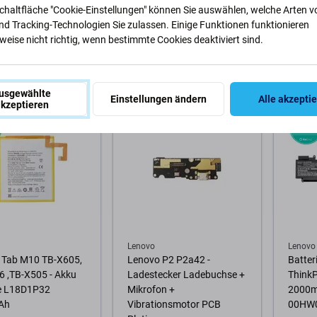
 + Touchscreen
Front Glas TFT
Ladeb
Schaltfläche "Cookie-Einstellungen" können Sie auswählen, welche Arten v
las (Black) OLED
nd Tracking-Technologien Sie zulassen. Einige Funktionen funktionieren
eise nicht richtig, wenn bestimmte Cookies deaktiviert sind.
 €
32,87 €
8,69 €
GER 2 Stk
AUF LAGER 3 Stk
AUF L
usgewählte
Einstellungen ändern
Alle akzepti
Warenkorb
Zum Warenkorb
Zum
kzeptieren
-83 %
Lenovo
Lenovo
 Tab M10 TB-X605,
Lenovo P2 P2a42 -
Batter
6 ,TB-X505 - Akku
Ladestecker Ladebuchse +
ThinkP
ie L18D1P32
Mikrofon +
2000mA
Ah
Vibrationsmotor PCB
00HW0