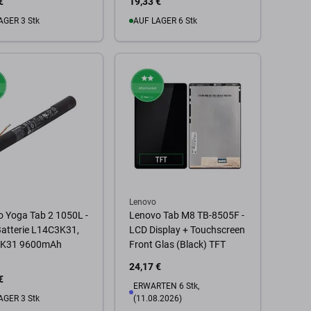
€
19,33 €
AGER 3 Stk
AUF LAGER 6 Stk
 Warenkorb
Zum Warenkorb
Lenovo
 Yoga Tab 2 1050L -
Lenovo Tab M8 TB-8505F -
atterie L14C3K31,
LCD Display + Touchscreen
K31 9600mAh
Front Glas (Black) TFT
24,17 €
€
ERWARTEN 6 Stk,
AGER 3 Stk
(11.08.2026)