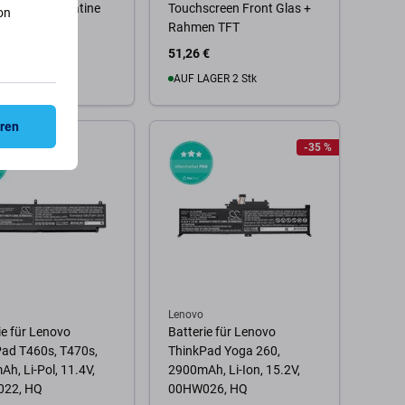
uchse PCB Platine
Touchscreen Front Glas +
on
Rahmen TFT
51,26 €
AGER 4 Stk
AUF LAGER 2 Stk
eren
 Warenkorb
Zum Warenkorb
-35 %
Lenovo
ie für Lenovo
Batterie für Lenovo
ad T460s, T470s,
ThinkPad Yoga 260,
h, Li-Pol, 11.4V,
2900mAh, Li-Ion, 15.2V,
22, HQ
00HW026, HQ