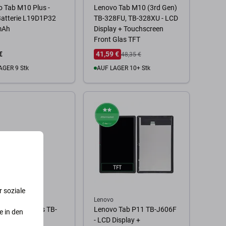
 Tab M10 Plus -
Lenovo Tab M10 (3rd Gen)
Batterie L19D1P32
TB-328FU, TB-328XU - LCD
mAh
Display + Touchscreen
Front Glas TFT
€
41,59 €
48,35 €
AGER 9 Stk
AUF LAGER 10+ Stk
 Warenkorb
Zum Warenkorb
 soziale
Lenovo
 Tab P11 Plus TB-
Lenovo Tab P11 TB-J606F
e in den
- Ladestecker
- LCD Display +