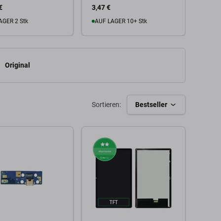
€
3,47 €
48,35
AGER 2 Stk
AUF LAGER 10+ Stk
Zu
 Warenkorb
Zum Warenkorb
Original
Sortieren:
Bestseller