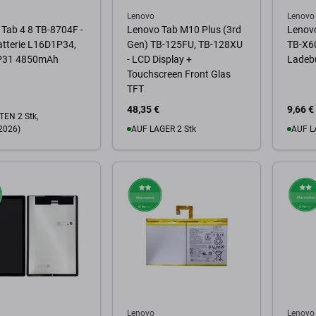
Lenovo
Lenovo
Tab 4 8 TB-8704F -
Lenovo Tab M10 Plus (3rd
Lenov
atterie L16D1P34,
Gen) TB-125FU, TB-128XU
TB-X60
P31 4850mAh
- LCD Display +
Ladeb
Touchscreen Front Glas
TFT
48,35 €
9,66 €
EN 2 Stk,
2026)
AUF LAGER 2 Stk
AUF L
Zum Warenkorb
Zum
Warenkorb
Lenovo
Lenovo