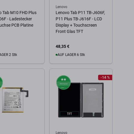
Lenovo
o Tab M10 FHD Plus
Lenovo Tab P11 TB-J606F,
6F - Ladestecker
P11 Plus TB-J616F - LCD
uchse PCB Platine
Display + Touchscreen
Front Glas TFT
48,35 €
AGER 2 Stk
AUF LAGER 6 Stk
 Warenkorb
Zum Warenkorb
-14 %
Lenovo