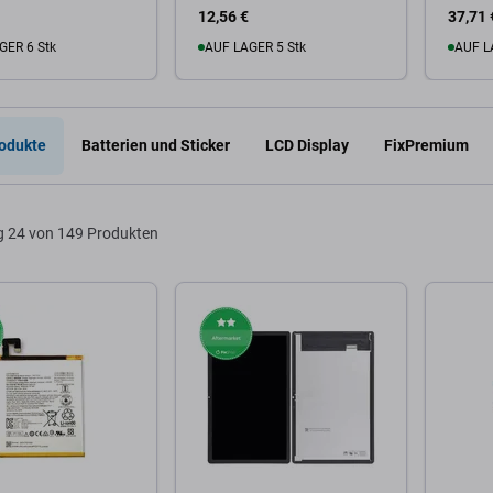
12,56 €
37,71 
GER 6 Stk
AUF LAGER 5 Stk
AUF L
Warenkorb
Zum Warenkorb
Zum
odukte
Batterien und Sticker
LCD Display
FixPremium
g
24 von 149 Produkten