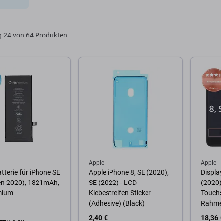
g
24 von 64 Produkten
Apple
Apple
tterie für iPhone SE
Apple iPhone 8, SE (2020),
Displa
en 2020), 1821mAh,
SE (2022) - LCD
(2020)
mium
Klebestreifen Sticker
Touchs
(Adhesive) (Black)
Rahme
2,40 €
18,36 