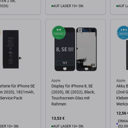
EN 2 Stk,
2026)
AUF LAGER 10+ Stk
AUF L
Zum Warenkorb
Zum
Warenkorb
Apple
Apple
tterie für iPhone SE
Display für iPhone 8, SE
Akku B
en 2020), 1821mAh,
(2020), SE (2022), Black,
(2nd 
Service Pack
Touchscreen-Glas mit
Klebem
Rahmen
Werkz
12,56 
13,53 €
ERWAR
GER 10+ Stk
AUF LAGER 10+ Stk
(02.09