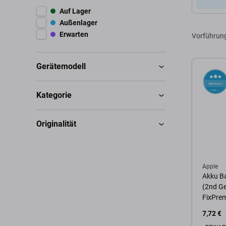
Auf Lager
Außenlager
Erwarten
Vorführun
Gerätemodell
Kategorie
Originalität
Apple
Akku Ba
(2nd G
FixPre
7,72 €