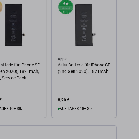
Apple
Apple
atterie für iPhone SE
Akku Batterie für iPhone SE
Displ
Gen 2020), 1821mAh,
(2nd Gen 2020), 1821mAh
(2020
 Service Pack
Touch
Rahm
€
8,20 €
13,53
AGER 10+ Stk
AUF LAGER 10+ Stk
Zu
 Warenkorb
Zum Warenkorb