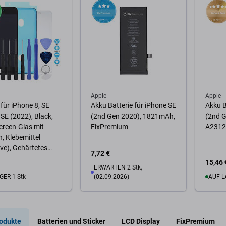
Apple
Apple
 für iPhone 8, SE
Akku Batterie für iPhone SE
Akku B
 SE (2022), Black,
(2nd Gen 2020), 1821mAh,
(2nd 
reen-Glas mit
FixPremium
A2312,
 Klebemittel
ve), Gehärtetes
7,72 €
Werkzeuge
15,46 
ERWARTEN 2 Stk,
GER 1 Stk
(02.09.2026)
AUF L
Warenkorb
Zum
Zum Warenkorb
odukte
Batterien und Sticker
LCD Display
FixPremium