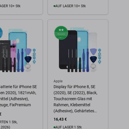
AGER 10+ Stk
AUF LAGER 10+ Stk
 Warenkorb
Zum Warenkorb
Apple
atterie für iPhone SE
Display für iPhone 8, SE
Gen 2020), 1821mAh,
(2020), SE (2022), Black,
ittel (Adhesive),
Touchscreen-Glas mit
euge, FixPremium
Rahmen, Klebemittel
(Adhesive), Gehärtetes
€
Glas, Werkzeuge
16,43 €
TEN 1 Stk,
.2026)
AUF LAGER 1 Stk