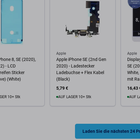
Apple
Apple
Phone 8, SE (2020),
Apple iPhone SE (2nd Gen
Display
2) - LCD
2020) - Ladestecker
SE (20
reifen Sticker
Ladebuchse + Flex Kabel
White,
ve) (White)
(Black)
mit R
5,79 €
16,43 
GER 10+ Stk
AUF LAGER 10+ Stk
AUF L
Warenkorb
Zum Warenkorb
Zum
Laden Sie die nächsten 24 P