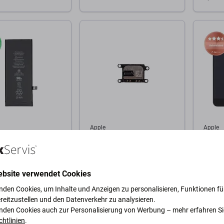
Warenkorb
Zum Warenkorb
Zum
Apple
Apple
tterie für iPhone SE
Apple iPhone 8, SE (2020),
Displa
en 2020), 1821mAh
SE (2022) - Kopfhörer
(2020)
Hörmuschel
Touchs
Rahmen
ebsite verwendet Cookies
(Adhes
nden Cookies, um Inhalte und Anzeigen zu personalisieren, Funktionen für
Glas, 
2,88 €
22,23 
reitzustellen und den Datenverkehr zu analysieren.
Refurb
GER 10+ Stk
AUF LAGER 4 Stk
AUF L
nden Cookies auch zur Personalisierung von Werbung – mehr erfahren Si
chtlinien
.