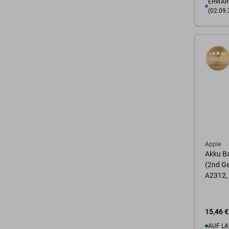
ERWART
(02.09.
Zum 
Apple
Akku Ba
(2nd G
A2312, 
15,46 €
AUF LA