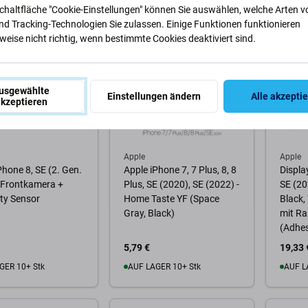
Schaltfläche "Cookie-Einstellungen" können Sie auswählen, welche Arten v
Warenkorb
Zum Warenkorb
Zum
nd Tracking-Technologien Sie zulassen. Einige Funktionen funktionieren
eise nicht richtig, wenn bestimmte Cookies deaktiviert sind.
usgewählte
Einstellungen ändern
Alle akzepti
kzeptieren
Apple
Apple
Phone 8, SE (2. Gen.
Apple iPhone 7, 7 Plus, 8, 8
Display
 Frontkamera +
Plus, SE (2020), SE (2022) -
SE (20
ty Sensor
Home Taste YF (Space
Black,
Gray, Black)
mit Ra
(Adhes
Glas, 
5,79 €
19,33 
FixPr
GER 10+ Stk
AUF LAGER 10+ Stk
AUF L
Warenkorb
Zum Warenkorb
Zum