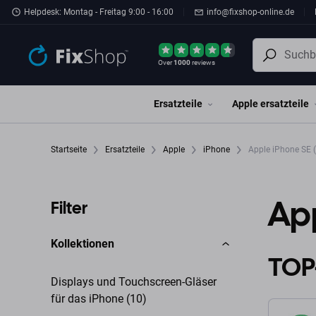
Zum Hauptinhalt springen
Helpdesk: Montag - Freitag 9:00 - 16:00
info@fixshop-online.de
Over
1000
reviews
Ersatzteile
Apple ersatzteile
Startseite
Ersatzteile
Apple
iPhone
Apple iPhone SE 
App
Filter
Kollektionen
TOP
Displays und Touchscreen-Gläser
für das iPhone (10)