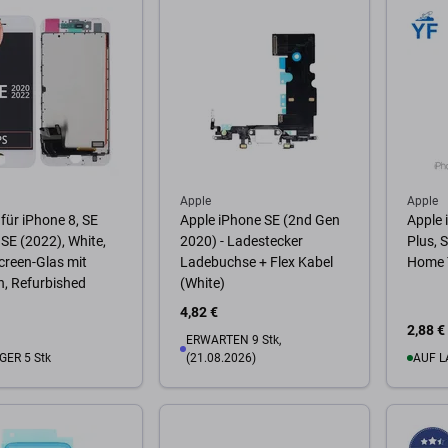
Apple
Apple
 für iPhone 8, SE
Apple iPhone SE (2nd Gen
Apple i
 SE (2022), White,
2020) - Ladestecker
Plus, 
reen-Glas mit
Ladebuchse + Flex Kabel
Home T
, Refurbished
(White)
4,82 €
2,88 €
ERWARTEN 9 Stk,
GER 5 Stk
(21.08.2026)
AUF L
Warenkorb
Zum
Zum Warenkorb