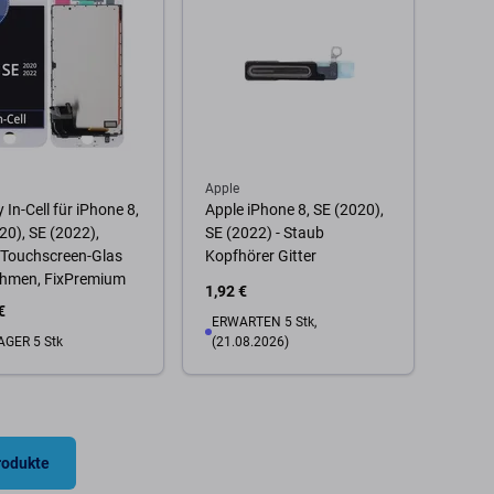
Apple
 In-Cell für iPhone 8,
Apple iPhone 8, SE (2020),
20), SE (2022),
SE (2022) - Staub
 Touchscreen-Glas
Kopfhörer Gitter
ahmen, FixPremium
1,92 €
€
ERWARTEN 5 Stk,
AGER 5 Stk
(21.08.2026)
 Warenkorb
Zum Warenkorb
rodukte