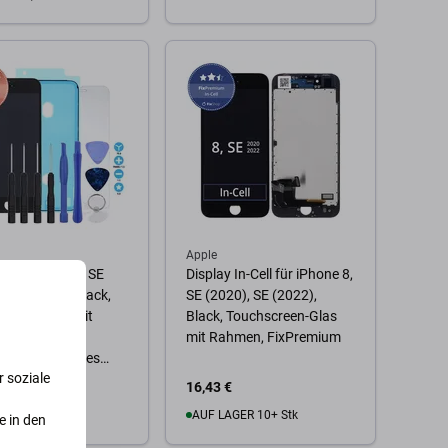
Zum Warenkorb
 Warenkorb
Apple
y für iPhone 8, SE
Display In-Cell für iPhone 8,
, SE (2022), Black,
SE (2020), SE (2022),
creen-Glas mit
Black, Touchscreen-Glas
, Klebemittel
mit Rahmen, FixPremium
ive), Gehärtetes
 soziale
Werkzeuge,
€
16,43 €
ished
AGER 1 Stk
AUF LAGER 10+ Stk
e in den