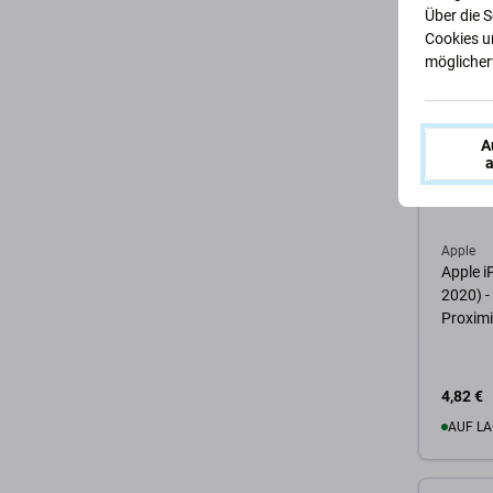
Über die 
Zum 
Cookies u
möglicherw
A
a
Apple
Apple i
2020) -
Proximi
4,82 €
AUF LA
Zum 