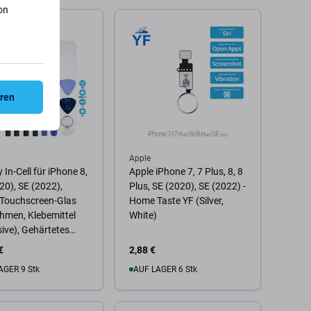
on
 Warenkorb
Zum Warenkorb
eren
Apple
 In-Cell für iPhone 8,
Apple iPhone 7, 7 Plus, 8, 8
20), SE (2022),
Plus, SE (2020), SE (2022) -
 Touchscreen-Glas
Home Taste YF (Silver,
hmen, Klebemittel
White)
ive), Gehärtetes
Werkzeuge,
€
2,88 €
emium
AGER 9 Stk
AUF LAGER 6 Stk
 Warenkorb
Zum Warenkorb