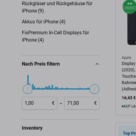
Rückgläser und Rückgehäuse für
iPhone (9)
Akkus für iPhone (4)
FixPremium In-Cell Displays für
iPhone (4)
Apple
Nach Preis filtern
Display
(2020),
Touchsc
Rahmen,
(Adhesi
Glas, 
16,43 €
-
€
€
AUF LA
Zum 
Inventory
Top Pr