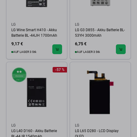
LG
LG
LG Wine Smart H410 - Akku
LG G3 D855 - Akku Batterie BL-
Batterie BL -44JH 1700mAh
53YH 3000mAh
9,17 €
6,75 €
AUF LAGER 3 Stk
AUF LAGER 3 Stk
-57 %
LG
LG
LG L40 D160 - Akku Batterie
LG L65 D280 - LCD Display
BL-44JR 1540mAh
OLED