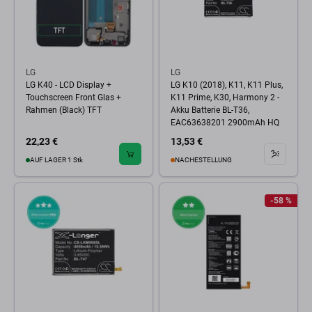
LG
LG
LG K40 - LCD Display +
LG K10 (2018), K11, K11 Plus,
Touchscreen Front Glas +
K11 Prime, K30, Harmony 2 -
Rahmen (Black) TFT
Akku Batterie BL-T36,
EAC63638201 2900mAh HQ
22,23 €
13,53 €
AUF LAGER 1 Stk
NACHESTELLUNG
-58 %