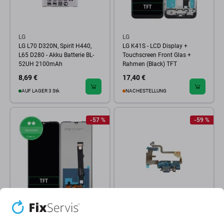
LG
LG
LG L70 D320N, Spirit H440,
LG K41S - LCD Display +
L65 D280 - Akku Batterie BL-
Touchscreen Front Glas +
52UH 2100mAh
Rahmen (Black) TFT
8,69 €
17,40 €
AUF LAGER 3 Stk
NACHESTELLUNG
-57 %
-59 %
LG
LG
LG K41S - LCD Display +
LG G710EM G7 ThinQ -