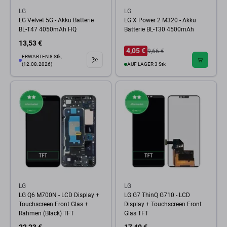
LG
LG
LG Velvet 5G - Akku Batterie
LG X Power 2 M320 - Akku
BL-T47 4050mAh HQ
Batterie BL-T30 4500mAh
13,53 €
4,05 €
9,66 €
ERWARTEN 8 Stk,
(12.08.2026)
AUF LAGER 3 Stk
LG
LG
LG Q6 M700N - LCD Display +
LG G7 ThinQ G710 - LCD
Touchscreen Front Glas +
Display + Touchscreen Front
Rahmen (Black) TFT
Glas TFT