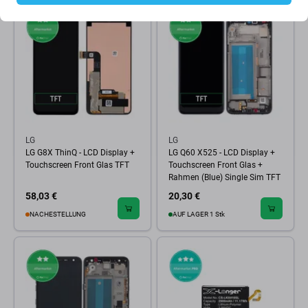
LG
LG
LG G8X ThinQ - LCD Display +
LG Q60 X525 - LCD Display +
Touchscreen Front Glas TFT
Touchscreen Front Glas +
Rahmen (Blue) Single Sim TFT
58,03 €
20,30 €
NACHESTELLUNG
AUF LAGER 1 Stk