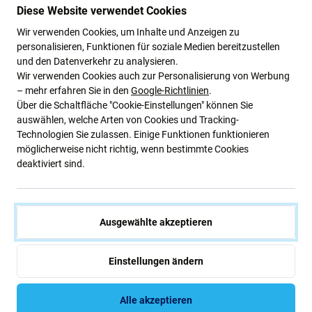
Touchscreen Front Glas TFT
Ladestecker Ladebuchse PCB
Diese Website verwendet Cookies
Platine
Wir verwenden Cookies, um Inhalte und Anzeigen zu
7,05 €
3,96 €
16,43 €
9,66 €
personalisieren, Funktionen für soziale Medien bereitzustellen
AUF LAGER 3 Stk
AUF LAGER 1 Stk
und den Datenverkehr zu analysieren.
Wir verwenden Cookies auch zur Personalisierung von Werbung
– mehr erfahren Sie in den
Google-Richtlinien
.
Über die Schaltfläche "Cookie-Einstellungen" können Sie
auswählen, welche Arten von Cookies und Tracking-
Technologien Sie zulassen. Einige Funktionen funktionieren
möglicherweise nicht richtig, wenn bestimmte Cookies
deaktiviert sind.
Ausgewählte akzeptieren
LG
LG
LG G8s ThinQ - LCD Display +
LG K40 - Ladestecker
Touchscreen Front Glas OLED
Ladebuchse
Einstellungen ändern
43,52 €
3,85 €
AUF LAGER 3 Stk
NACHESTELLUNG
Alle akzeptieren