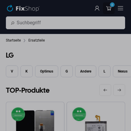
Zum Hauptinhalt springen
0
Startseite
Ersatzteile
LG
V
K
Optimus
G
Andere
L
Nexus
TOP-Produkte