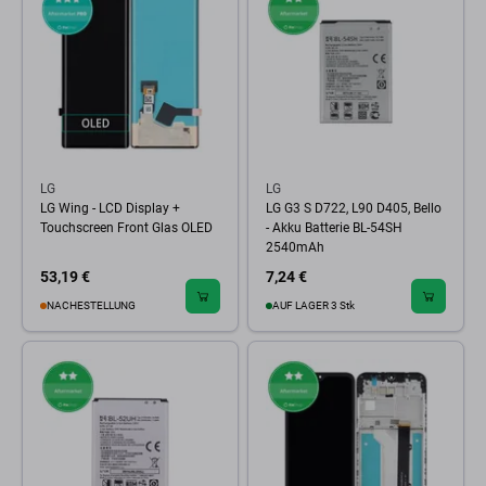
LG
LG
LG Wing - LCD Display +
LG G3 S D722, L90 D405, Bello
Touchscreen Front Glas OLED
- Akku Batterie BL-54SH
2540mAh
53,19 €
7,24 €
NACHESTELLUNG
AUF LAGER 3 Stk