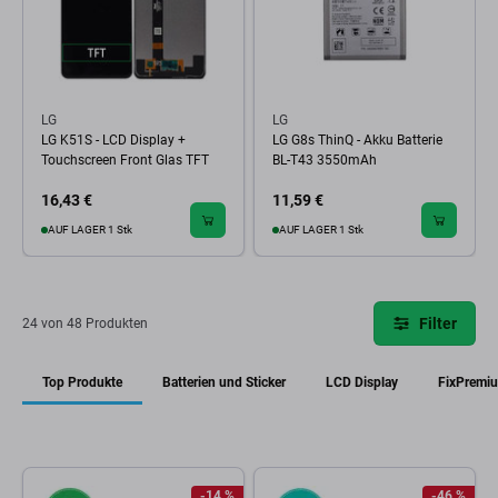
LG
LG
LG K51S - LCD Display +
LG G8s ThinQ - Akku Batterie
Touchscreen Front Glas TFT
BL-T43 3550mAh
16,43 €
11,59 €
AUF LAGER 1 Stk
AUF LAGER 1 Stk
Filter
24 von 48 Produkten
Top Produkte
Batterien und Sticker
LCD Display
FixPremi
-14 %
-46 %