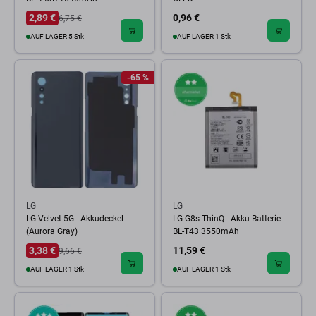
2,89 €
0,96 €
6,75 €
AUF LAGER 5 Stk
AUF LAGER 1 Stk
-65 %
LG
LG
LG Velvet 5G - Akkudeckel
LG G8s ThinQ - Akku Batterie
(Aurora Gray)
BL-T43 3550mAh
3,38 €
11,59 €
9,66 €
AUF LAGER 1 Stk
AUF LAGER 1 Stk