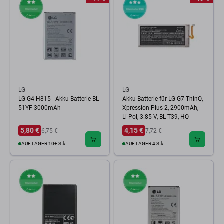
LG
LG
LG G4 H815 - Akku Batterie BL-
Akku Batterie für LG G7 ThinQ,
51YF 3000mAh
Xpression Plus 2, 2900mAh,
Li-Pol, 3.85 V, BL-T39, HQ
5,80 €
4,15 €
6,75 €
7,72 €
AUF LAGER 10+ Stk
AUF LAGER 4 Stk