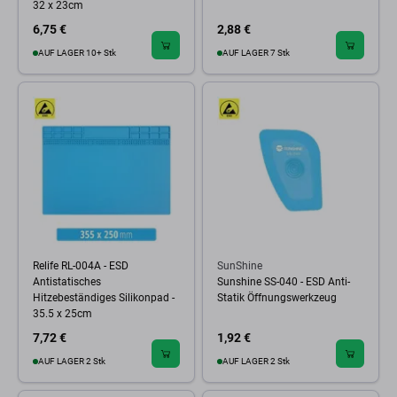
32 x 23cm
6,75 €
2,88 €
AUF LAGER 10+ Stk
AUF LAGER 7 Stk
Relife RL-004A - ESD
SunShine
Antistatisches
Sunshine SS-040 - ESD Anti-
Hitzebeständiges Silikonpad -
Statik Öffnungswerkzeug
35.5 x 25cm
7,72 €
1,92 €
AUF LAGER 2 Stk
AUF LAGER 2 Stk