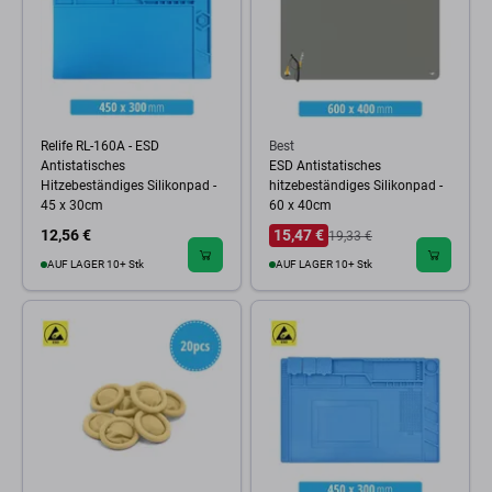
Relife RL-160A - ESD
Best
Antistatisches
ESD Antistatisches
Hitzebeständiges Silikonpad -
hitzebeständiges Silikonpad -
45 x 30cm
60 x 40cm
12,56 €
15,47 €
19,33 €
AUF LAGER 10+ Stk
AUF LAGER 10+ Stk