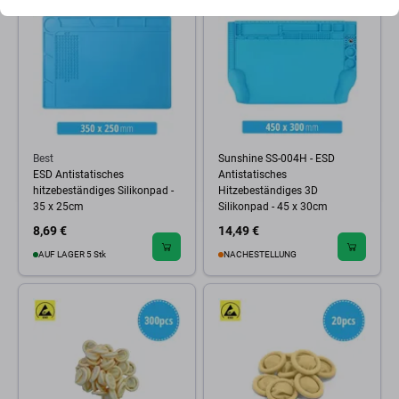
Best
Sunshine SS-004H - ESD
ESD Antistatisches
Antistatisches
hitzebeständiges Silikonpad -
Hitzebeständiges 3D
35 x 25cm
Silikonpad - 45 x 30cm
8,69 €
14,49 €
AUF LAGER 5 Stk
NACHESTELLUNG