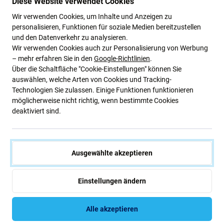
Diese Website verwendet Cookies
18,36 €
4,82 €
Wir verwenden Cookies, um Inhalte und Anzeigen zu
ERWARTEN 10+ Stk,
personalisieren, Funktionen für soziale Medien bereitzustellen
AUF LAGER 3 Stk
(11.08.2026)
und den Datenverkehr zu analysieren.
Wir verwenden Cookies auch zur Personalisierung von Werbung
– mehr erfahren Sie in den
Google-Richtlinien
.
Über die Schaltfläche "Cookie-Einstellungen" können Sie
auswählen, welche Arten von Cookies und Tracking-
Technologien Sie zulassen. Einige Funktionen funktionieren
möglicherweise nicht richtig, wenn bestimmte Cookies
deaktiviert sind.
Portwest
ESD Antistatik-Armband mit
Ausgewählte akzeptieren
ESD Dünne
Kabel - 100cm
Gummihandschuhe - Größe S
1,92 €
1,92 €
Einstellungen ändern
AUF LAGER 8 Stk
AUF LAGER 5 Stk
Alle akzeptieren