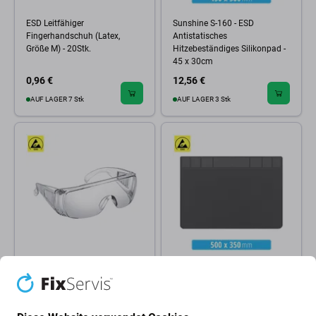
ESD Leitfähiger
Sunshine S-160 - ESD
Fingerhandschuh (Latex,
Antistatisches
Größe M) - 20Stk.
Hitzebeständiges Silikonpad -
45 x 30cm
0,96 €
12,56 €
AUF LAGER 7 Stk
AUF LAGER 3 Stk
3M
Best
ESD-Antistatik-Schutzbrille
ESD Antistatisches,
(Transparent)
hitzebeständiges Silikonpad -
50 x 35cm