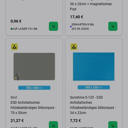
36 x 26cm + magnetisches
Pad
17,40 €
0,96 €
ERWARTEN 9 Stk,
AUF LAGER 10+ Stk
(03.09.2026)
Best
Sunshine S-120 - ESD
ESD Antistatisches
Antistatisches
hitzebeständiges Silikonpad -
Hitzebeständiges Silikonpad -
70 x 50cm
34 x 23cm
21,27 €
7,72 €