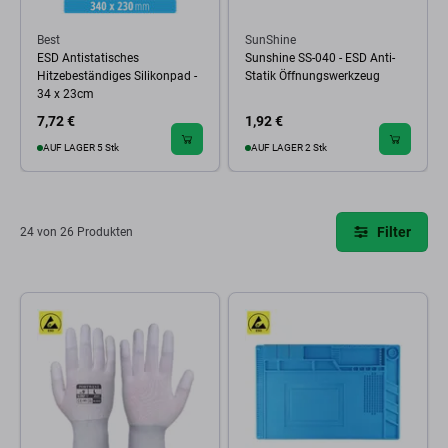
Best
SunShine
ESD Antistatisches
Sunshine SS-040 - ESD Anti-
Hitzebeständiges Silikonpad -
Statik Öffnungswerkzeug
34 x 23cm
7,72 €
1,92 €
AUF LAGER 5 Stk
AUF LAGER 2 Stk
Filter
24 von 26 Produkten