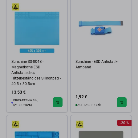
Sunshine SS-004B -
Sunshine - ESD Antistatik-
Magnetische ESD
Armband
Antistatisches
Hitzebeständiges Silikonpad -
40.5 x 30.5cm
13,53 €
1,92 €
ERWARTEN 6 Stk,
(21.08.2026)
AUF LAGER 1 Stk
-20 %