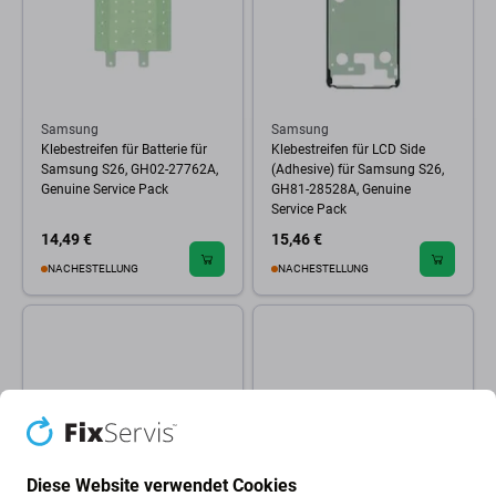
Samsung
Samsung
Klebestreifen für Batterie für
Klebestreifen für LCD Side
Samsung S26, GH02-27762A,
(Adhesive) für Samsung S26,
Genuine Service Pack
GH81-28528A, Genuine
Service Pack
14,49 €
15,46 €
NACHESTELLUNG
NACHESTELLUNG
Diese Website verwendet Cookies