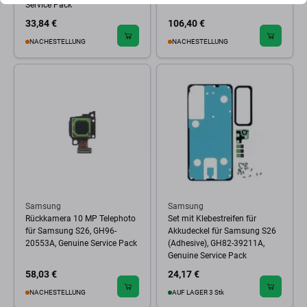
Service Pack
33,84 €
106,40 €
NACHESTELLUNG
NACHESTELLUNG
Samsung
Samsung
Rückkamera 10 MP Telephoto
Set mit Klebestreifen für
für Samsung S26, GH96-
Akkudeckel für Samsung S26
20553A, Genuine Service Pack
(Adhesive), GH82-39211A,
Genuine Service Pack
58,03 €
24,17 €
NACHESTELLUNG
AUF LAGER 3 Stk