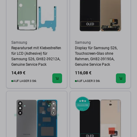
Samsung
Samsung
Reparaturset mit Klebestreifen
Display für Samsung S26,
für LCD (Adhesive) für
Touchscreen-Glas ohne
Samsung S26, GH82-39212A,
Rahmen, GH82-39190A,
Genuine Service Pack
Genuine Service Pack
14,49 €
116,08 €
AUF LAGER 3 Stk
AUF LAGER 3 Stk