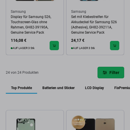
Samsung
Samsung
Display für Samsung S26,
Set mit Klebestreifen für
Touchscreen-Glas ohne
Akkudeckel für Samsung S26
Rahmen, GH82-39190A,
(Adhesive), GH82-39211A,
Genuine Service Pack
Genuine Service Pack
116,08 €
24,17 €
AUF LAGER 3 Stk
AUF LAGER 3 Stk
Filter
24 von 24 Produkten
Top Produkte
Batterien und Sticker
LCD Display
FixPremi