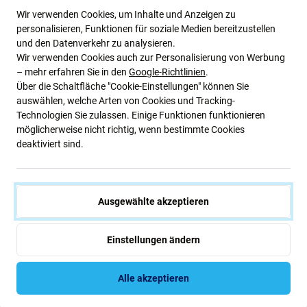
Wir verwenden Cookies, um Inhalte und Anzeigen zu
Samsung
Samsung
personalisieren, Funktionen für soziale Medien bereitzustellen
Difuzor superior für Samsung
Lautsprecher für Samsung
und den Datenverkehr zu analysieren.
S26, GH97-31457A, Genuine
S26, GH96-20823A, Genuine
Wir verwenden Cookies auch zur Personalisierung von Werbung
Service Pack
Service Pack
– mehr erfahren Sie in den
Google-Richtlinien
.
232,18 €
33,84 €
Über die Schaltfläche "Cookie-Einstellungen" können Sie
NACHESTELLUNG
NACHESTELLUNG
auswählen, welche Arten von Cookies und Tracking-
Technologien Sie zulassen. Einige Funktionen funktionieren
möglicherweise nicht richtig, wenn bestimmte Cookies
deaktiviert sind.
Ausgewählte akzeptieren
Einstellungen ändern
Samsung
Samsung
Ladeanschluss mit SIM-Leser
Rückkamera 50 MP Wide für
Alle akzeptieren
und Platine für Samsung S26,
Samsung S26, GH96-20592A,
GH96-20820A, Genuine
Genuine Service Pack