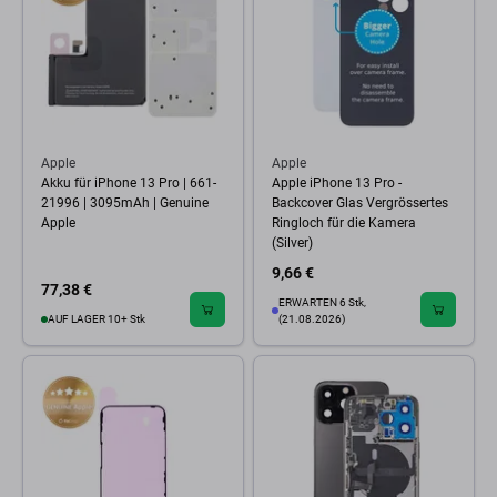
Apple
Apple
Akku für iPhone 13 Pro | 661-
Apple iPhone 13 Pro -
21996 | 3095mAh | Genuine
Backcover Glas Vergrössertes
Apple
Ringloch für die Kamera
(Silver)
9,66 €
77,38 €
ERWARTEN 6 Stk,
AUF LAGER 10+ Stk
(21.08.2026)