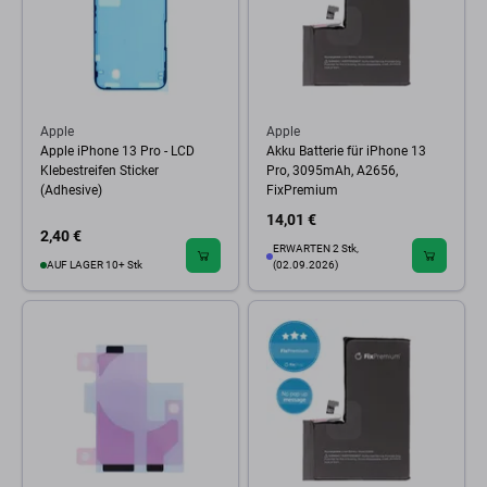
Apple
Apple
Apple iPhone 13 Pro - LCD
Akku Batterie für iPhone 13
Klebestreifen Sticker
Pro, 3095mAh, A2656,
(Adhesive)
FixPremium
14,01 €
2,40 €
ERWARTEN 2 Stk,
AUF LAGER 10+ Stk
(02.09.2026)