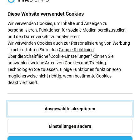
Apple
Apple
Display In-Cell FHD für iPhone
Apple iPhone 11 - 14 Pro Max -
Diese Website verwendet Cookies
13 Pro, Touchscreen-Glas mit
Schrauben unten (Silver, White,
Rahmen, FixPremium
Starlight)
Wir verwenden Cookies, um Inhalte und Anzeigen zu
personalisieren, Funktionen für soziale Medien bereitzustellen
30,94 €
1,92 €
und den Datenverkehr zu analysieren.
AUF LAGER 10+ Stk
AUF LAGER 8 Stk
Wir verwenden Cookies auch zur Personalisierung von Werbung
– mehr erfahren Sie in den
Google-Richtlinien
.
Über die Schaltfläche "Cookie-Einstellungen" können Sie
auswählen, welche Arten von Cookies und Tracking-
Technologien Sie zulassen. Einige Funktionen funktionieren
möglicherweise nicht richtig, wenn bestimmte Cookies
deaktiviert sind.
Ausgewählte akzeptieren
Apple
Apple
Display Soft OLED für iPhone
Display Soft OLED 120Hz für
13 Pro, Touchscreen-Glas mit
iPhone 13 Pro, Touchscreen-
Einstellungen ändern
Rahmen, DIAGNOSTIC
Glas mit Rahmen, FixPremium
72,54 €
74,48 €