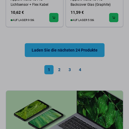
Lichtsensor + Flex Kabel
Backcover Glas (Graphite)
10,62 €
11,59 €
AUF LAGER 9 Stk
AUF LAGER 5 Stk
Laden Sie die nächsten 24 Produkte
1
2
3
4