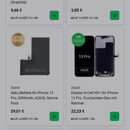
(Graphite)
9,66 €
3,85 €
AUF LAGER 10+ Stk
AUF LAGER 10+ Stk
Apple
Apple
Akku Batterie für iPhone 13
Display In-Cell HD+ für iPhone
Pro, 3095mAh, A2656, Service
13 Pro, Touchscreen-Glas mit
Pack
Rahmen
29,01 €
22,23 €
AUF LAGER 10+ Stk
AUF LAGER 1 Stk