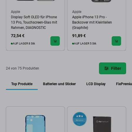
Apple
Apple
Display Soft OLED für iPhone
Apple iPhone 13 Pro -
13 Pro, Touchscreen-Glas mit
Backcover mit Kleinteilen
Rahmen, DIAGNOSTIC
(Graphite)
72,54 €
91,89 €
AUF LAGER 8 Stk
AUF LAGER 5 Stk
Filter
24 von 75 Produkten
Top Produkte
Batterien und Sticker
LCD Display
FixPremi