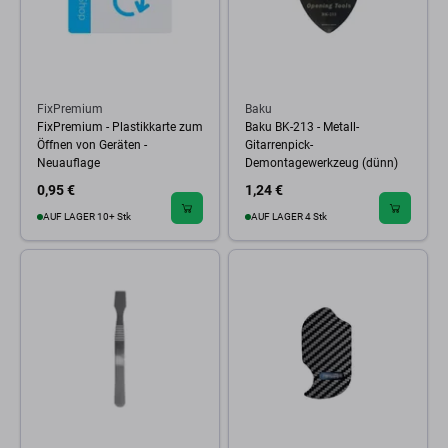
FixPremium
Baku
FixPremium - Plastikkarte zum
Baku BK-213 - Metall-
Öffnen von Geräten -
Gitarrenpick-
Neuauflage
Demontagewerkzeug (dünn)
0,95 €
1,24 €
AUF LAGER 10+ Stk
AUF LAGER 4 Stk