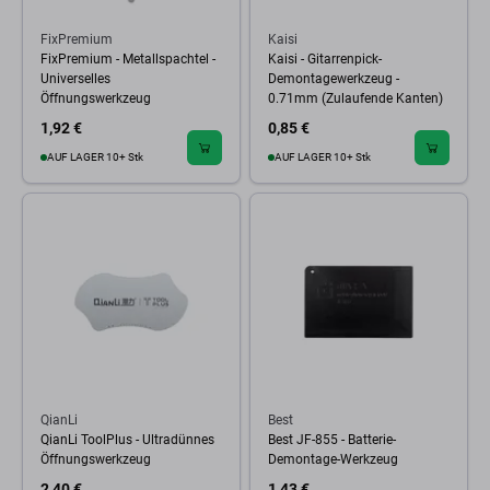
FixPremium
Kaisi
FixPremium - Metallspachtel -
Kaisi - Gitarrenpick-
Universelles
Demontagewerkzeug -
Öffnungswerkzeug
0.71mm (Zulaufende Kanten)
1,92 €
0,85 €
AUF LAGER 10+ Stk
AUF LAGER 10+ Stk
QianLi
Best
QianLi ToolPlus - Ultradünnes
Best JF-855 - Batterie-
Öffnungswerkzeug
Demontage-Werkzeug
2,40 €
1,43 €