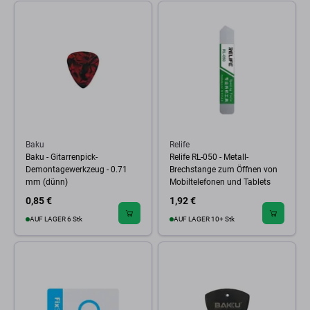
Baku
Relife
Baku - Gitarrenpick-
Relife RL-050 - Metall-
Demontagewerkzeug - 0.71
Brechstange zum Öffnen von
mm (dünn)
Mobiltelefonen und Tablets
0,85 €
1,92 €
AUF LAGER 6 Stk
AUF LAGER 10+ Stk