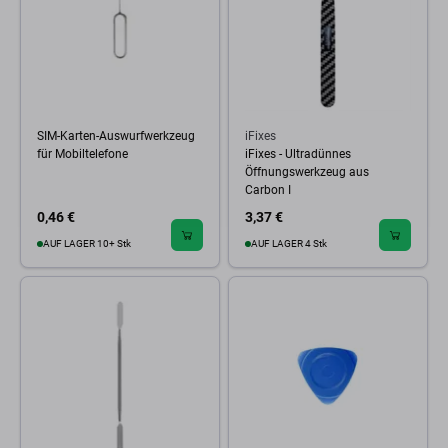
SIM-Karten-Auswurfwerkzeug
iFixes
für Mobiltelefone
iFixes - Ultradünnes
Öffnungswerkzeug aus
Carbon I
0,46 €
3,37 €
AUF LAGER 10+ Stk
AUF LAGER 4 Stk