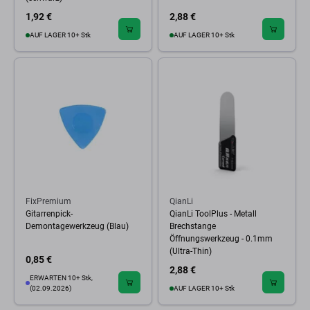
1,92 €
2,88 €
AUF LAGER 10+ Stk
AUF LAGER 10+ Stk
FixPremium
QianLi
Gitarrenpick-
QianLi ToolPlus - Metall
Demontagewerkzeug (Blau)
Brechstange
Öffnungswerkzeug - 0.1mm
(Ultra-Thin)
0,85 €
2,88 €
ERWARTEN 10+ Stk,
(02.09.2026)
AUF LAGER 10+ Stk