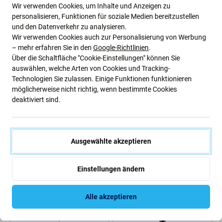
Wir verwenden Cookies, um Inhalte und Anzeigen zu
AUF LAGER 10+ Stk
(02.09.2026)
personalisieren, Funktionen für soziale Medien bereitzustellen
und den Datenverkehr zu analysieren.
Wir verwenden Cookies auch zur Personalisierung von Werbung
– mehr erfahren Sie in den
Google-Richtlinien
.
Über die Schaltfläche "Cookie-Einstellungen" können Sie
auswählen, welche Arten von Cookies und Tracking-
Technologien Sie zulassen. Einige Funktionen funktionieren
möglicherweise nicht richtig, wenn bestimmte Cookies
deaktiviert sind.
2UUL
Batterie-Demontage-Werkzeug
2UUL Slight Puller -
(Orange)
Ausgewählte akzeptieren
LCD/Bildschirm Öffner (2Stk.)
12,56 €
0,95 €
Einstellungen ändern
AUF LAGER 9 Stk
AUF LAGER 10+ Stk
Alle akzeptieren