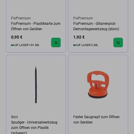
FixPremium
FixPremium
FixPremium - Plastikkarte zum
FixPremium - Gitarrenpick-
Öffnen von Geräten
Demontagewerkzeug (dünn)
0,95 €
1,92 €
AUF LAGER 10+ Stk
AUF LAGER 2 Stk
Best
Fester Saugnapf zum Öffnen
Spudger - Universalwerkzeug
von Geräten
zum Öffnen von Plastik
(schwarz)