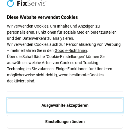
Stk
Stk
Diese Website verwendet Cookies
Wir verwenden Cookies, um Inhalte und Anzeigen zu
personalisieren, Funktionen für soziale Medien bereitzustellen
und den Datenverkehr zu analysieren.
Wir verwenden Cookies auch zur Personalisierung von Werbung
– mehr erfahren Sie in den
Google-Richtlinien
.
Über die Schaltfläche "Cookie-Einstellungen" können Sie
Beschreibung und Spezifikation
Versand und Rückgabe
Bewertunge
auswählen, welche Arten von Cookies und Tracking-
Technologien Sie zulassen. Einige Funktionen funktionieren
möglicherweise nicht richtig, wenn bestimmte Cookies
deaktiviert sind.
Das Jakemy Kunststoffdreieck dient zum
Öffnen von
Geräten bei verschiedenen Reparaturen.
Dank der
Ausgewählte akzeptieren
schmalen Kanten eignet es sich auch ideal zum Öffnen
von Geräten, bei denen Klebstoff verwendet wird. Die
abgeschrägte Kante passt problemlos in den Spalt
Einstellungen ändern
zwischen LCD und Rahmen und ermöglicht so eine