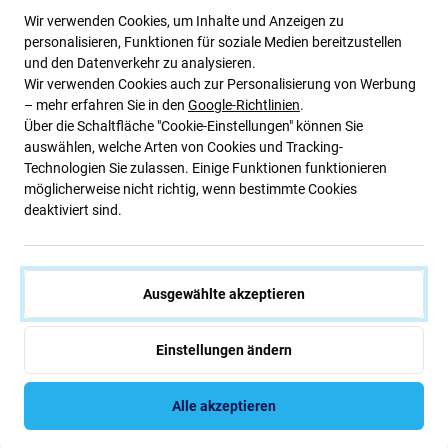
Wir verwenden Cookies, um Inhalte und Anzeigen zu
NACHESTELLUNG
Außenlager
personalisieren, Funktionen für soziale Medien bereitzustellen
und den Datenverkehr zu analysieren.
Wir verwenden Cookies auch zur Personalisierung von Werbung
– mehr erfahren Sie in den
Google-Richtlinien
.
Über die Schaltfläche "Cookie-Einstellungen" können Sie
auswählen, welche Arten von Cookies und Tracking-
Technologien Sie zulassen. Einige Funktionen funktionieren
möglicherweise nicht richtig, wenn bestimmte Cookies
deaktiviert sind.
PanzerGlass
PanzerGlass
Bundle Essentials 2-in-1 für
Schutzglas Anti-Reflective mit
Ausgewählte akzeptieren
iPhone 17, PanzerGlass
Applikator für iPhone 17/16
Pro, Schwarz, PanzerGlass
43,49 €
43,49 €
Einstellungen ändern
Außenlager
NACHESTELLUNG
Alle akzeptieren