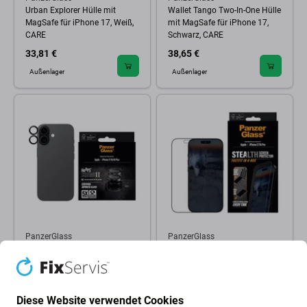
Urban Explorer Hülle mit
Wallet Tango Two-In-One Hülle
MagSafe für iPhone 17, Weiß,
mit MagSafe für iPhone 17,
CARE
Schwarz, CARE
33,81 €
38,65 €
Außenlager
Außenlager
PanzerGlass
PanzerGlass
Kameralinsenschutz Hoops
Schutzglas UWF Stealth mit
Ceramic II für iPhone 17/16
Fastfit für iPhone 17/16 Pro,
Plus/16, Schwarz,
Schwarz, PanzerGlass
PanzerGlass
Diese Website verwendet Cookies
24,14 €
53,16 €