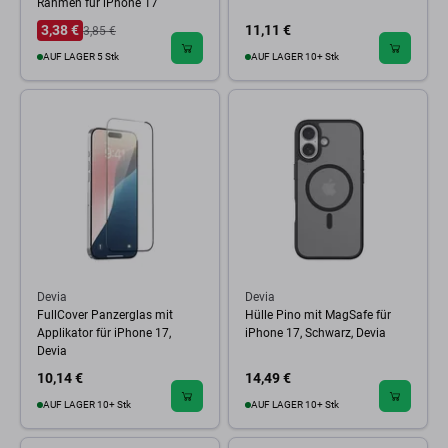
Rahmen für iPhone 17
3,38 €
11,11 €
3,85 €
AUF LAGER 5 Stk
AUF LAGER 10+ Stk
Devia
Devia
FullCover Panzerglas mit
Hülle Pino mit MagSafe für
Applikator für iPhone 17,
iPhone 17, Schwarz, Devia
Devia
10,14 €
14,49 €
AUF LAGER 10+ Stk
AUF LAGER 10+ Stk