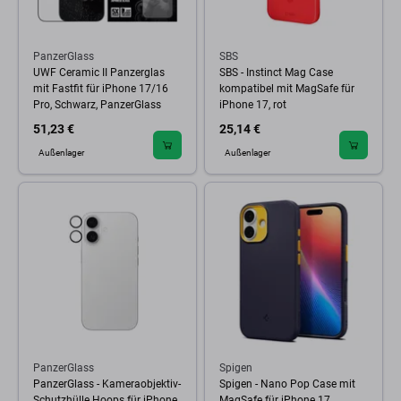
PanzerGlass
SBS
UWF Ceramic II Panzerglas
SBS - Instinct Mag Case
mit Fastfit für iPhone 17/16
kompatibel mit MagSafe für
Pro, Schwarz, PanzerGlass
iPhone 17, rot
51,23 €
25,14 €
Außenlager
Außenlager
PanzerGlass
Spigen
PanzerGlass - Kameraobjektiv-
Spigen - Nano Pop Case mit
Schutzhülle Hoops für iPhone
MagSafe für iPhone 17,