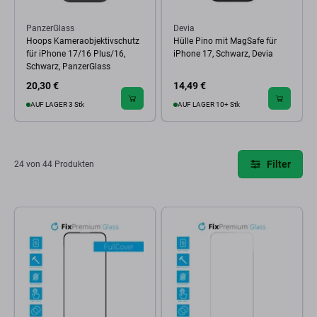
PanzerGlass
Devia
Hoops Kameraobjektivschutz
Hülle Pino mit MagSafe für
für iPhone 17/16 Plus/16,
iPhone 17, Schwarz, Devia
Schwarz, PanzerGlass
20,30 €
14,49 €
AUF LAGER 3 Stk
AUF LAGER 10+ Stk
Filter
24 von 44 Produkten