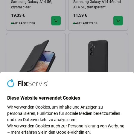
Samsung Galaxy A14 5G,
Samsung Galaxy A14 4G und
crystal clear
A14 5G, transparent
19,33 €
11,59 €
AUF LAGER 7 Stk
AUF LAGER 3 Stk
SBS
SBS
Diese Website verwendet Cookies
SBS - Hülle Book Wallet Lite für
SBS - Hülle Instinct für
Samsung Galaxy A14 4G und
Samsung Galaxy A14 4G und
Wir verwenden Cookies, um Inhalte und Anzeigen zu
A14 5G, schwarz
A14 5G, schwarz
personalisieren, Funktionen für soziale Medien bereitzustellen
22,23 €
17,40 €
und den Datenverkehr zu analysieren.
Wir verwenden Cookies auch zur Personalisierung von Werbung
Außenlager
Auf Lager (shop)
– mehr erfahren Sie in den
Google-Richtlinien
.