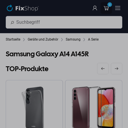
Zum Hauptinhalt springen
0
Startseite
Geräte und Zubehör
Samsung
A Serie
Samsung Galaxy A14 A145R
TOP-Produkte