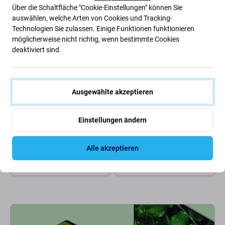
Über die Schaltfläche "Cookie-Einstellungen" können Sie
auswählen, welche Arten von Cookies und Tracking-
Technologien Sie zulassen. Einige Funktionen funktionieren
möglicherweise nicht richtig, wenn bestimmte Cookies
deaktiviert sind.
Ausgewählte akzeptieren
PanzerGlass
SBS
PanzerGlass - Gehärtetes Glas
SBS - Hülle Skinny für
Einstellungen ändern
UWF für Samsung Galaxy A14
Samsung Galaxy A14 5G,
und A14 5G, transparent
transparent
Alle akzeptieren
21,27 €
6,76 €
NACHESTELLUNG
NACHESTELLUNG