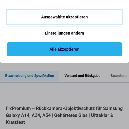
5G
3,85 €
5,30 €
AUF LAGER 8
AUF LAGER 10+
Ausgewählte akzeptieren
Stk
Stk
Einstellungen ändern
Alle akzeptieren
Beschreibung und Spezifikation
Versand und Rückgabe
Bewertunge
FixPremium – Rückkamera-Objektivschutz für Samsung
Galaxy A14, A34, A54 | Gehärtetes Glas | Ultraklar &
Kratzfest