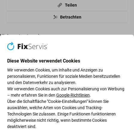
Teilen
Betrachten
High-contrast mode
Kunden kaufen auch
Diese Website verwendet Cookies
Wir verwenden Cookies, um Inhalte und Anzeigen zu
personalisieren, Funktionen für soziale Medien bereitzustellen
und den Datenverkehr zu analysieren.
Wir verwenden Cookies auch zur Personalisierung von Werbung
– mehr erfahren Sie in den
Google-Richtlinien
.
Über die Schaltfläche "Cookie-Einstellungen" können Sie
auswählen, welche Arten von Cookies und Tracking-
Technologien Sie zulassen. Einige Funktionen funktionieren
FixPremium
FixPremium
möglicherweise nicht richtig, wenn bestimmte Cookies
FixPremium Glass -
FixPremium FullCover
Gehärtetes Glas für
Glass - Gehärtetes Glas
deaktiviert sind.
Samsung Galaxy A54 5G
für Samsung Galaxy A34