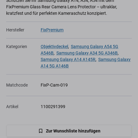
Schützen Sie Ihr Samsung Galaxy A14, A34, A54 mit dem
FixPremium Glass Rear Camera Lens Protector – ultraklar,
kratzfest und für perfekten Kameraschutz konzipiert.
Hersteller
FixPremium
Kategorien
Objektivdeckel
,
Samsung Galaxy A54 5G
A546B
,
Samsung Galaxy A34 5G A346B
,
Samsung Galaxy A14 A145R
,
Samsung Galaxy
A14 5G A146B
Matchcode
FixP-Cam-019
Artikel
1100291399
Zur Wunschliste hinzufügen