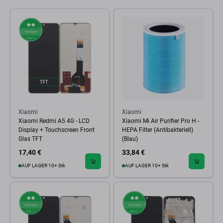
Xiaomi
Xiaomi
Xiaomi Redmi A5 4G - LCD
Xiaomi Mi Air Purifier Pro H -
Display + Touchscreen Front
HEPA Filter (Antibakteriell)
Glas TFT
(Blau)
17,40 €
33,84 €
AUF LAGER 10+ Stk
AUF LAGER 10+ Stk