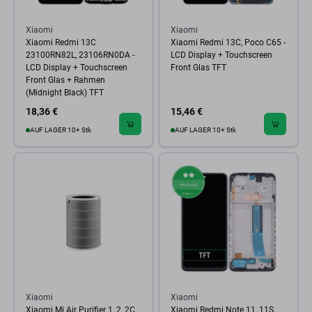
Xiaomi
Xiaomi
Xiaomi Redmi 13C
Xiaomi Redmi 13C, Poco C65 -
23100RN82L, 23106RN0DA -
LCD Display + Touchscreen
LCD Display + Touchscreen
Front Glas TFT
Front Glas + Rahmen
(Midnight Black) TFT
18,36 €
15,46 €
AUF LAGER 10+ Stk
AUF LAGER 10+ Stk
Xiaomi
Xiaomi
Xiaomi Mi Air Purifier 1, 2, 2C,
Xiaomi Redmi Note 11, 11S,