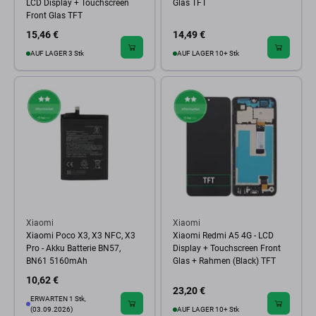
LCD Display + Touchscreen
Glas TFT
Front Glas TFT
15,46 €
14,49 €
AUF LAGER 3 Stk
AUF LAGER 10+ Stk
Xiaomi
Xiaomi
Xiaomi Poco X3, X3 NFC, X3
Xiaomi Redmi A5 4G - LCD
Pro - Akku Batterie BN57,
Display + Touchscreen Front
BN61 5160mAh
Glas + Rahmen (Black) TFT
10,62 €
23,20 €
ERWARTEN 1 Stk,
(03.09.2026)
AUF LAGER 10+ Stk