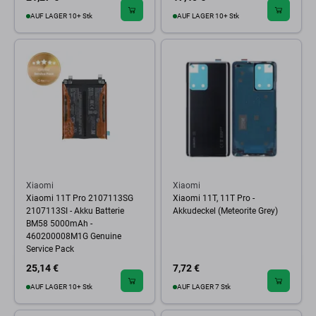
AUF LAGER 10+ Stk
AUF LAGER 10+ Stk
Xiaomi
Xiaomi
Xiaomi 11T Pro 2107113SG
Xiaomi 11T, 11T Pro -
2107113SI - Akku Batterie
Akkudeckel (Meteorite Grey)
BM58 5000mAh -
460200008M1G Genuine
Service Pack
25,14 €
7,72 €
AUF LAGER 10+ Stk
AUF LAGER 7 Stk