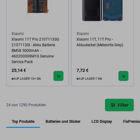
Xiaomi
Xiaomi
Xiaomi 11T Pro 2107113SG
Xiaomi 11T, 11T Pro -
2107113SI - Akku Batterie
Akkudeckel (Meteorite Grey)
BM58 5000mAh -
460200008M1G Genuine
Service Pack
25,14 €
7,72 €
AUF LAGER 10+ Stk
AUF LAGER 7 Stk
Filter
24 von 1290 Produkten
Top Produkte
Batterien und Sticker
LCD Display
FixPremi