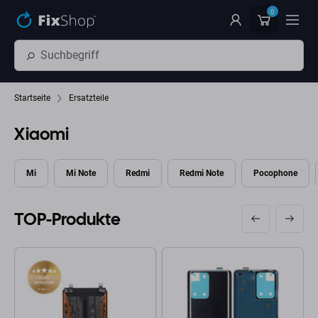
Zum Hauptinhalt springen
0
Startseite
Ersatzteile
Xiaomi
Mi
Mi Note
Redmi
Redmi Note
Pocophone
TOP-Produkte