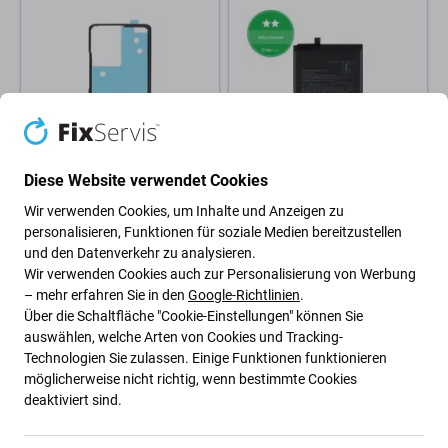
Diese Website verwendet Cookies
Xiaomi
Xiaomi
Wir verwenden Cookies, um Inhalte und Anzeigen zu
Xiaomi 11T, 11T Pro -
Xiaomi Redmi Note 9 Pro -
personalisieren, Funktionen für soziale Medien bereitzustellen
Klebestreifen Sticker für Akku
Akku Batterie BN53 5020mAh
und den Datenverkehr zu analysieren.
Batterie Deckel (Adhesive)
Wir verwenden Cookies auch zur Personalisierung von Werbung
2,40 €
11,59 €
– mehr erfahren Sie in den
Google-Richtlinien
.
AUF LAGER 7 Stk
AUF LAGER 10+ Stk
Über die Schaltfläche "Cookie-Einstellungen" können Sie
auswählen, welche Arten von Cookies und Tracking-
Technologien Sie zulassen. Einige Funktionen funktionieren
möglicherweise nicht richtig, wenn bestimmte Cookies
deaktiviert sind.