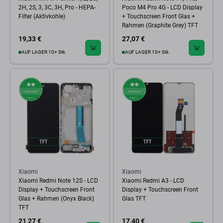
2H, 2S, 3, 3C, 3H, Pro - HEPA-
Poco M4 Pro 4G - LCD Display
Filter (Aktivkohle)
+ Touchscreen Front Glas +
Rahmen (Graphite Grey) TFT
19,33 €
27,07 €
AUF LAGER 10+ Stk
AUF LAGER 10+ Stk
Xiaomi
Xiaomi
Xiaomi Redmi Note 12S - LCD
Xiaomi Redmi A3 - LCD
Display + Touchscreen Front
Display + Touchscreen Front
Glas + Rahmen (Onyx Black)
Glas TFT
TFT
21,27 €
17,40 €