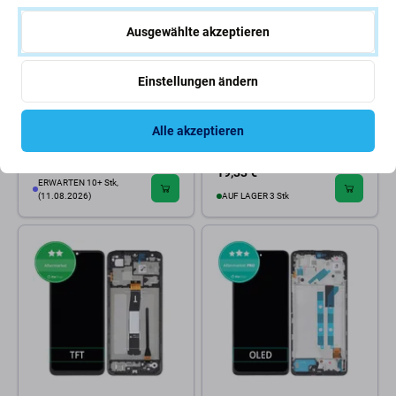
Ausgewählte akzeptieren
Einstellungen ändern
Xiaomi
Xiaomi
Xiaomi Mi 11 Lite 4G, Mi 11
Xiaomi Redmi Note 13 Pro 5G
Lite 5G, 11 Lite 5G NE - Akku
2312DRA50C - LCD Display +
Alle akzeptieren
Batterie BP42 4250mAh
Touchscreen Front Glas TFT
20,30 €
19,33 €
ERWARTEN 10+ Stk,
(11.08.2026)
AUF LAGER 3 Stk