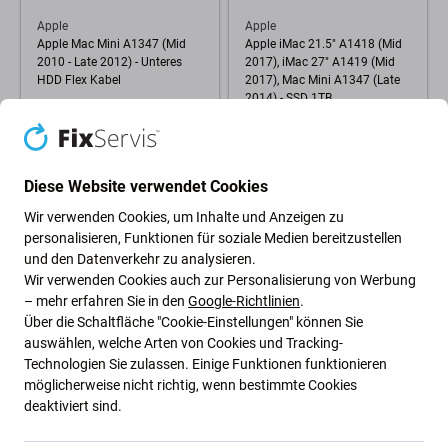
Apple
Apple
Apple Mac Mini A1347 (Mid
Apple iMac 21.5" A1418 (Mid
2010 - Late 2012) - Unteres
2017), iMac 27" A1419 (Mid
HDD Flex Kabel
2017), Mac Mini A1347 (Late
2014) - SSD 1TB
5,79 €
145,10 €
ERWARTEN 1 Stk,
(28.08.2026)
NACHESTELLUNG
Diese Website verwendet Cookies
Wir verwenden Cookies, um Inhalte und Anzeigen zu
personalisieren, Funktionen für soziale Medien bereitzustellen
und den Datenverkehr zu analysieren.
Wir verwenden Cookies auch zur Personalisierung von Werbung
– mehr erfahren Sie in den
Google-Richtlinien
.
Über die Schaltfläche "Cookie-Einstellungen" können Sie
auswählen, welche Arten von Cookies und Tracking-
Technologien Sie zulassen. Einige Funktionen funktionieren
möglicherweise nicht richtig, wenn bestimmte Cookies
Apple
deaktiviert sind.
Apple Mac Mini A1347 (Mid
2010 - Late 2014) - Lüfter
Refurbished