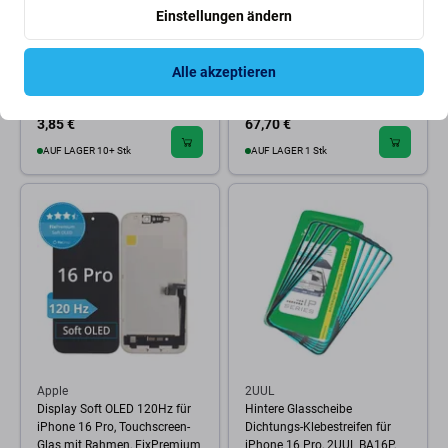
Einstellungen ändern
2UUL
Apple
Hintere Glasscheibe
Apple iPhone 16 Pro -
Alle akzeptieren
Dichtungs-Klebestreifen für
Rückfahrkamera
iPhone 16 Pro, 2UUL BA16P
3,85 €
67,70 €
AUF LAGER 10+ Stk
AUF LAGER 1 Stk
Apple
2UUL
Display Soft OLED 120Hz für
Hintere Glasscheibe
iPhone 16 Pro, Touchscreen-
Dichtungs-Klebestreifen für
Glas mit Rahmen, FixPremium
iPhone 16 Pro, 2UUL BA16P,