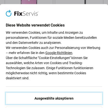
Diese Website verwendet Cookies
Apple
Apple
Wir verwenden Cookies, um Inhalte und Anzeigen zu
Apple iPhone 16 Pro -
Apple iPhone 16 Pro -
personalisieren, Funktionen für soziale Medien bereitzustellen
Mittelrahmen Klebestreifen
Ladestecker Ladebuchse +
und den Datenverkehr zu analysieren.
Sticker (Adhesive)
Flex Kabel (Desert Titanium)
Wir verwenden Cookies auch zur Personalisierung von Werbung
12,56 €
– mehr erfahren Sie in den
Google-Richtlinien
.
2,40 €
ERWARTEN 2 Stk,
Über die Schaltfläche "Cookie-Einstellungen" können Sie
AUF LAGER 10+ Stk
(02.09.2026)
auswählen, welche Arten von Cookies und Tracking-
Technologien Sie zulassen. Einige Funktionen funktionieren
möglicherweise nicht richtig, wenn bestimmte Cookies
deaktiviert sind.
Ausgewählte akzeptieren