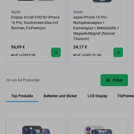
Apple
Apple
Display In-Cell FHD für iPhone
Apple iPhone 16 Pro -
16 Pro, Touchscreen-Glas mit
Rückgehäuseglas +
Rahmen, FixPremium
Kameraglas + Metallplatte +
Magsafe-Magnet (Natural
Titanium)
56,09 €
24,17 €
AUF LAGER 9 Stk
AUF LAGER 10+ Stk
Filter
24 von 64 Produkten
Top Produkte
Batterien und Sticker
LCD Display
FixPremi