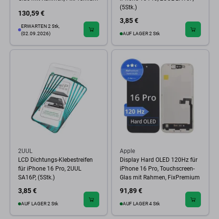
(5Stk.)
130,59 €
3,85 €
ERWARTEN 2 Stk,
(02.09.2026)
AUF LAGER 2 Stk
2UUL
Apple
LCD Dichtungs-Klebestreifen
Display Hard OLED 120Hz für
für iPhone 16 Pro, 2UUL
iPhone 16 Pro, Touchscreen-
SA16P, (5Stk.)
Glas mit Rahmen, FixPremium
3,85 €
91,89 €
AUF LAGER 2 Stk
AUF LAGER 4 Stk