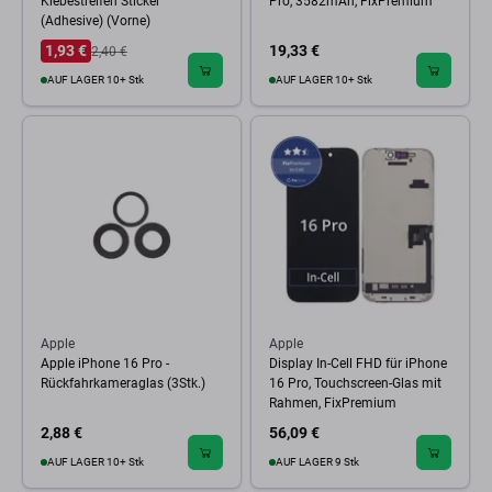
Klebestreifen Sticker
Pro, 3582mAh, FixPremium
(Adhesive) (Vorne)
1,93 €
19,33 €
2,40 €
AUF LAGER 10+ Stk
AUF LAGER 10+ Stk
Apple
Apple
Apple iPhone 16 Pro -
Display In-Cell FHD für iPhone
Rückfahrkameraglas (3Stk.)
16 Pro, Touchscreen-Glas mit
Rahmen, FixPremium
2,88 €
56,09 €
AUF LAGER 10+ Stk
AUF LAGER 9 Stk