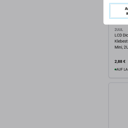
A
a
2UUL
LCD Di
Klebest
Mini, 
2,88 €
AUF LA
Zum 