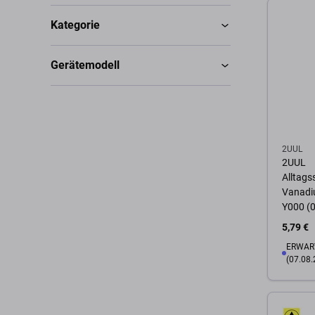
Zum 
Kategorie
Gerätemodell
2UUL
2UUL
Alltags
Vanadiu
Y000 (
5,79 €
ERWART
(07.08.