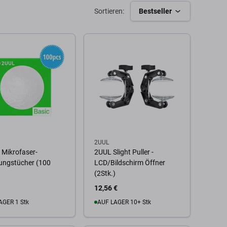
Sortieren:
Bestseller
2UUL
 Mikrofaser-
2UUL Slight Puller -
ungstücher (100
LCD/Bildschirm Öffner
(2Stk.)
12,56 €
AGER 1 Stk
AUF LAGER 10+ Stk