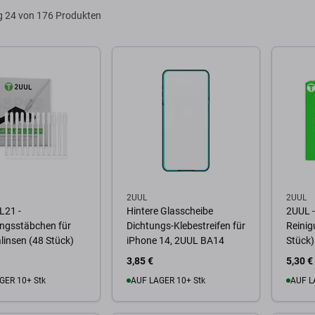
g
24 von 176 Produkten
2UUL
2UUL
L21 -
Hintere Glasscheibe
2UUL -
ungsstäbchen für
Dichtungs-Klebestreifen für
Reinig
insen (48 Stück)
iPhone 14, 2UUL BA14
Stück)
3,85 €
5,30 €
GER 10+ Stk
AUF LAGER 10+ Stk
AUF L