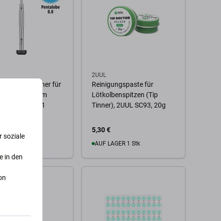
2UUL
Schraubendreher für
Reinigungspaste für
ltag - Vanadium
Lötkolbenspitzen (Tip
- Pentalobe PL1
Tinner), 2UUL SC93, 20g
m)
5,30 €
 soziale
AGER 10+ Stk
AUF LAGER 1 Stk
e in den
 Warenkorb
Zum Warenkorb
on