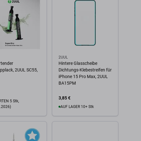
2UUL
rtender
Hintere Glasscheibe
pplack, 2UUL SC55,
Dichtungs-Klebestreifen für
iPhone 15 Pro Max, 2UUL
BA15PM
3,85 €
TEN 5 Stk,
.2026)
AUF LAGER 10+ Stk
Zum Warenkorb
 Warenkorb