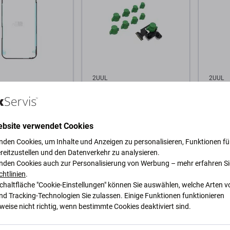
2UUL
2UUL
chtungs-
Magnetischer
2UUL 
reifen für iPhone
Kameraschutz für
den Al
UL SA13
Telefonreparaturen, 2UUL
Stahl 
DA35, 8 Stk./Packung
(0.8m
ebsite verwendet Cookies
6,75 €
5,79 €
nden Cookies, um Inhalte und Anzeigen zu personalisieren, Funktionen für
GER 10+ Stk
AUF LAGER 8 Stk
AUF L
reitzustellen und den Datenverkehr zu analysieren.
nden Cookies auch zur Personalisierung von Werbung – mehr erfahren Si
chtlinien
.
Warenkorb
Zum Warenkorb
Zum
Schaltfläche "Cookie-Einstellungen" können Sie auswählen, welche Arten v
nd Tracking-Technologien Sie zulassen. Einige Funktionen funktionieren
eise nicht richtig, wenn bestimmte Cookies deaktiviert sind.