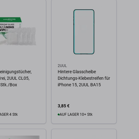
 Warenkorb
Zum Warenkorb
2UUL
einigungstücher,
Hintere Glasscheibe
frei, 2UUL CL05,
Dichtungs-Klebestreifen für
 Stk./Box
iPhone 15, 2UUL BA15
3,85 €
AGER 4 Stk
AUF LAGER 10+ Stk
 Warenkorb
Zum Warenkorb