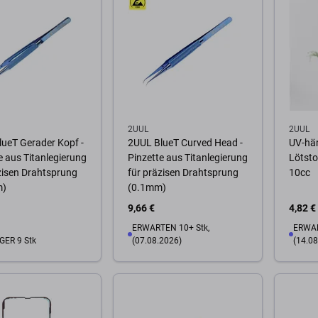
Warenkorb
2UUL
2UUL
ueT Gerader Kopf -
2UUL BlueT Curved Head -
UV-hä
e aus Titanlegierung
Pinzette aus Titanlegierung
Lötsto
zisen Drahtsprung
für präzisen Drahtsprung
10cc
m)
(0.1mm)
9,66 €
4,82 €
ERWARTEN 10+ Stk,
ERWAR
GER 9 Stk
(07.08.2026)
(14.08
Warenkorb
Zum Warenkorb
Zum