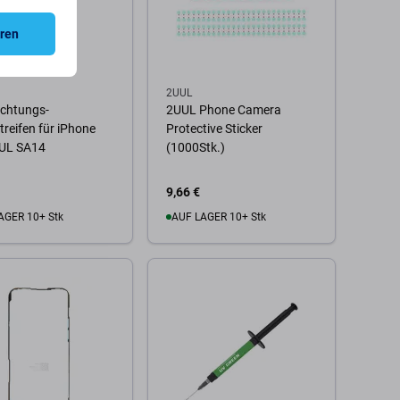
eren
2UUL
ichtungs-
2UUL Phone Camera
treifen für iPhone
Protective Sticker
UUL SA14
(1000Stk.)
9,66 €
AGER 10+ Stk
AUF LAGER 10+ Stk
 Warenkorb
Zum Warenkorb