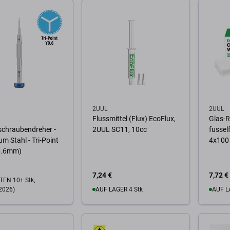
Warenkorb
Zum Warenkorb
Zum
2UUL
2UUL
Flussmittel (Flux) EcoFlux,
Glas-R
schraubendreher -
2UUL SC11, 10cc
fussel
m Stahl - Tri-Point
4x100
0.6mm)
7,24 €
7,72 €
EN 10+ Stk,
2026)
AUF LAGER 4 Stk
AUF L
Zum Warenkorb
Zum