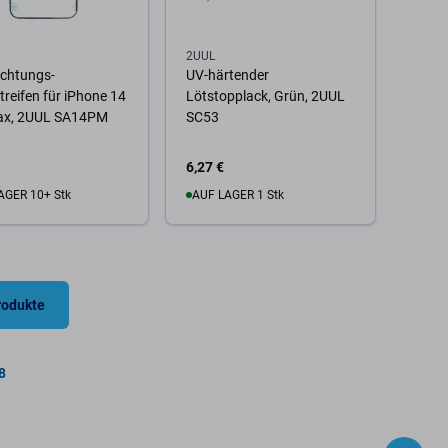
2UUL
ichtungs-
UV-härtender
treifen für iPhone 14
Lötstopplack, Grün, 2UUL
ax, 2UUL SA14PM
SC53
6,27 €
AGER 10+ Stk
AUF LAGER 1 Stk
 Warenkorb
Zum Warenkorb
rodukte
8