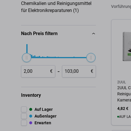
Chemikalien und Reinigungsmittel
Vorführun
für Elektronikreparaturen (1)
Nach Preis filtern
-
€
€
2UUL
2UUL C
Reinig
Inventory
Kameral
4,82 €
Auf Lager
Außenlager
AUF LA
Erwarten