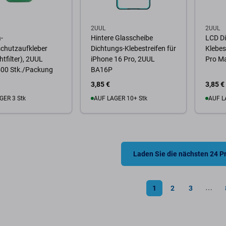
2UUL
2UUL
-
Hintere Glasscheibe
LCD D
chutzaufkleber
Dichtungs-Klebestreifen für
Klebes
htfilter), 2UUL
iPhone 16 Pro, 2UUL
Pro M
500 Stk./Packung
BA16P
3,85 €
3,85 €
GER 3 Stk
AUF LAGER 10+ Stk
AUF L
Warenkorb
Zum Warenkorb
Zum
Laden Sie die nächsten 24 P
1
2
3
⋯