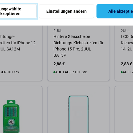
usgewählte
Einstellungen ändern
Alle akzepti
kzeptieren
2UUL
2UUL
chtungs-
Hintere Glasscheibe
LCD D
reifen für iPhone 12
Dichtungs-Klebestreifen für
Klebes
2UUL SA12M
iPhone 15 Pro, 2UUL
14, 2
BA15P
2,88 €
2,88 €
GER 10+ Stk
AUF LAGER 10+ Stk
AUF L
Warenkorb
Zum Warenkorb
Zum