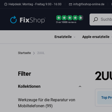
Zum Hauptinhalt springen
Helpdesk: Montag - Freitag 9:00 - 16:00
info@fixshop-online.de
Over
1000
reviews
Ersatzteile
Apple ersatzteile
Startseite
2UUL
2U
Filter
Kollektionen
Top Pr
Werkzeuge für die Reparatur von
Mobiltelefonen (99)