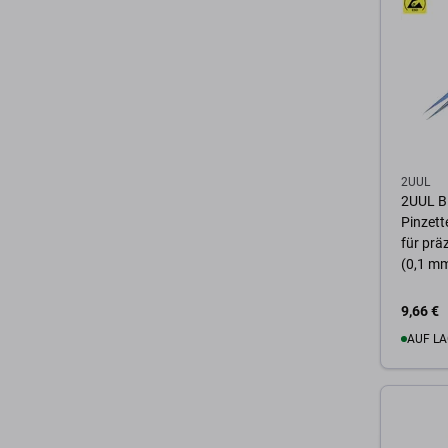
Zum 
2UUL
2UUL Bl
Pinzett
für prä
(0,1 m
9,66 €
AUF LA
Zum 