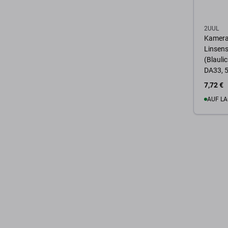
2UUL
Kamera
Linsens
(Blaulic
DA33, 
7,72 €
AUF LA
Zum 