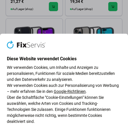
21,27 €
19,34 €
Auf Lager (shop)
Auf Lager (shop)
Diese Website verwendet Cookies
Wir verwenden Cookies, um Inhalte und Anzeigen zu
personalisieren, Funktionen für soziale Medien bereitzustellen
Spigen
Spigen
und den Datenverkehr zu analysieren.
Spigen - Hülle Ultra Hybrid für
Spigen - Hülle Ultra Hybrid für
Wir verwenden Cookies auch zur Personalisierung von Werbung
iPhone 14 Plus, Frost Black
iPhone 14 Pro, Matte Black
– mehr erfahren Sie in den
Google-Richtlinien
.
7,73 €
18,36 €
Über die Schaltfläche "Cookie-Einstellungen" können Sie
auswählen, welche Arten von Cookies und Tracking-
Auf Lager (shop)
Auf Lager (shop)
Technologien Sie zulassen. Einige Funktionen funktionieren
möglicherweise nicht richtig, wenn bestimmte Cookies
deaktiviert sind.