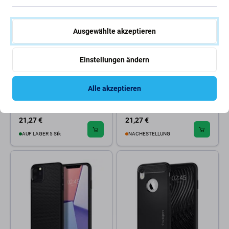
Ausgewählte akzeptieren
Einstellungen ändern
Spigen
Spigen
Alle akzeptieren
Spigen - Hülle Ultra Hybrid für
Spigen - Hülle Rugged Armor
iPhone 12 a 12 Pro,
für iPhone 11, schwarz
transparent
21,27 €
21,27 €
AUF LAGER 5 Stk
NACHESTELLUNG