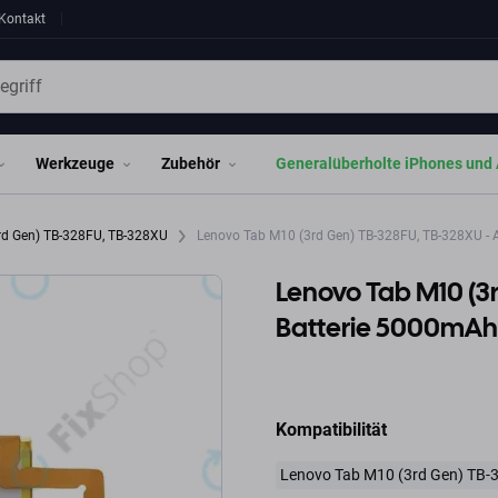
Kontakt
Werkzeuge
Zubehör
Generalüberholte iPhones und 
rd Gen) TB-328FU, TB-328XU
Lenovo Tab M10 (3rd Gen) TB-328FU, TB-328XU - 
Lenovo Tab M10 (3
Batterie 5000mAh
Kompatibilität
Lenovo Tab M10 (3rd Gen) TB-