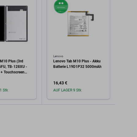
Lenovo
Lenovo
M10 Plus (3rd
Lenovo Tab M10 Plus - Akku
Lenov
5FU, TB-128XU -
Batterie L19D1P32 5000mAh
TB-X3
 + Touchscreen
Batte
TFT
16,43 €
16,43
1 Stk
AUF LAGER 9 Stk
Auf L
den Warenkorb
In den Warenkorb