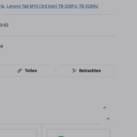
rie
,
Lenovo Tab M10 (3rd Gen) TB-328FU, TB-328XU
3-02
59
Teilen
Betrachten