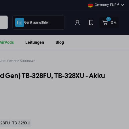
Germany, EUR €
0
0 €
Gerät auswählen
AirPods
Leitungen
Blog
Akku Batterie 5000mAh
rd Gen) TB-328FU, TB-328XU - Akku
328FU
TB-328XU