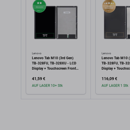
Lenovo
Lenovo
Lenovo Tab M10 (3rd Gen)
Lenovo Tab M10 (
TB-328FU, TB-328XU - LCD
TB-328FU, TB-32
Display + Touchscreen Front
Display + Touchsc
Glas TFT
Glas - 5D68C2060
41,59 €
116,09 €
Service Pack
AUF LAGER 10+ Stk
AUF LAGER 1 Stk
In den Warenkorb
In den W