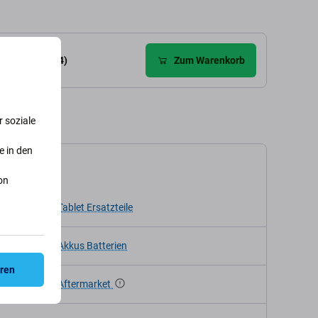
ewertungen (4)
Zum Warenkorb
 soziale
e in den
kation
on
Tablet Ersatzteile
Akkus Batterien
eren
Aftermarket