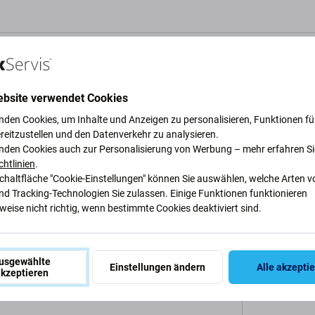
bung und Spezifikation
Qualität
Versand und Rückgabe
B
ebsite verwendet Cookies
nden Cookies, um Inhalte und Anzeigen zu personalisieren, Funktionen für
reitzustellen und den Datenverkehr zu analysieren.
0 (3rd Gen) TB-328FU,
nden Cookies auch zur Personalisierung von Werbung – mehr erfahren Si
chtlinien
.
Spezifi
Schaltfläche "Cookie-Einstellungen" können Sie auswählen, welche Arten v
nd Tracking-Technologien Sie zulassen. Einige Funktionen funktionieren
Gerätetyp
eise nicht richtig, wenn bestimmte Cookies deaktiviert sind.
FU, TB-328XU aufgebläht ist oder an Kapazität
Kategorie
usgewählte
Einstellungen ändern
Alle akzepti
kzeptieren
Originalität