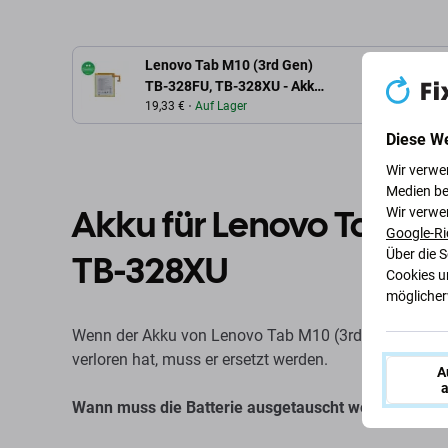
Lenovo Tab M10 (3rd Gen)
Beschrei
TB-328FU, TB-328XU - Akku
Batterie 5000mAh
19,33 €
Auf Lager
Diese W
Wir verwe
Medien be
Akku für Lenovo Tab M1
Wir verwe
Google-Ri
Über die 
TB-328XU
Cookies u
möglicherw
Wenn der Akku von Lenovo Tab M10 (3rd Gen) TB-328
verloren hat, muss er ersetzt werden.
A
a
Wann muss die Batterie ausgetauscht werden?