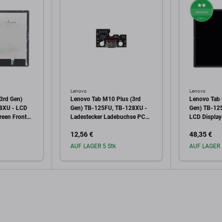
Lenovo
Lenovo
3rd Gen)
Lenovo Tab M10 Plus (3rd
Lenovo Tab 
8XU - LCD
Gen) TB-125FU, TB-128XU -
Gen) TB-12
reen Front
Ladestecker Ladebuchse PCB
LCD Display
2 Genuine
Platine
Front Glas 
12,56 €
48,35 €
AUF LAGER 5 Stk
AUF LAGER 
arenkorb
In den Warenkorb
In 