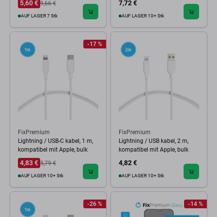
5,60 €
7,72 €
9,66 €
AUF LAGER 7 Stk
AUF LAGER 10+ Stk
-17 %
FixPremium
FixPremium
Lightning / USB-C kabel, 1 m,
Lightning / USB kabel, 2 m,
kompatibel mit Apple, bulk
kompatibel mit Apple, bulk
4,83 €
4,82 €
5,79 €
AUF LAGER 10+ Stk
AUF LAGER 10+ Stk
-26 %
-14 %