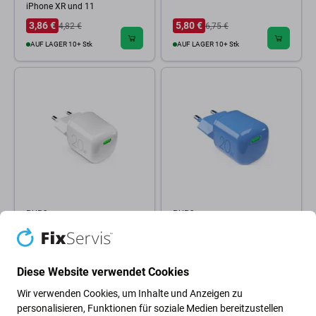
iPhone XR und 11
3,86 €
5,80 €
4,82 €
6,75 €
AUF LAGER 10+ Stk
AUF LAGER 10+ Stk
PURO
PURO
PURO - Ladeadapter MiniPro
PURO - Ladeadapter MiniPro
USB-C, GaN, 20W, weiss
USB-C, GaN, 20W, blue lagon
22,23 €
26,10 €
Diese Website verwendet Cookies
AUF LAGER 9 Stk
AUF LAGER 5 Stk
Wir verwenden Cookies, um Inhalte und Anzeigen zu
personalisieren, Funktionen für soziale Medien bereitzustellen