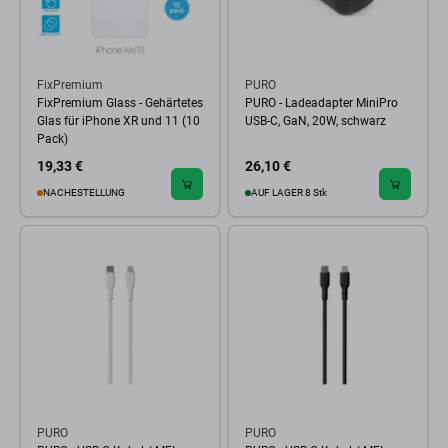
FixPremium
PURO
FixPremium Glass - Gehärtetes
PURO - Ladeadapter MiniPro
Glas für iPhone XR und 11 (10
USB-C, GaN, 20W, schwarz
Pack)
19,33 €
26,10 €
NACHESTELLUNG
AUF LAGER 8 Stk
PURO
PURO