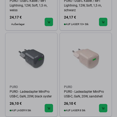
PURO - USB-C Kabel / MFI
PURO - USB-C Kabel / MFI
Lightning, 12W, Soft, 1,5 m,
Lightning, 12W, Soft, 1,5 m,
weiss
schwarz
24,17 €
24,17 €
Außenlager
AUF LAGER 10+ Stk
PURO
PURO
PURO - Ladeadapter MiniPro
PURO - Ladeadapter MiniPro
USB-C, GaN, 20W, black oyster
USB-C, GaN, 20W, sandshell
26,10 €
26,10 €
AUF LAGER 9 Stk
AUF LAGER 8 Stk