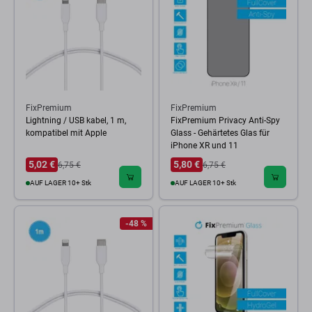
FixPremium
FixPremium
Lightning / USB kabel, 1 m,
FixPremium Privacy Anti-Spy
kompatibel mit Apple
Glass - Gehärtetes Glas für
iPhone XR und 11
5,02 €
5,80 €
6,75 €
6,75 €
AUF LAGER 10+ Stk
AUF LAGER 10+ Stk
-48 %