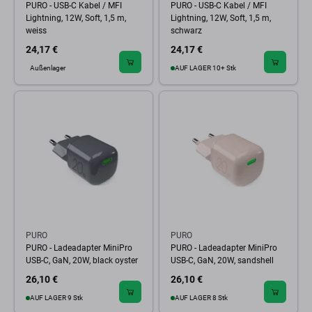
PURO - USB-C Kabel / MFI
PURO - USB-C Kabel / MFI
Lightning, 12W, Soft, 1,5 m,
Lightning, 12W, Soft, 1,5 m,
weiss
schwarz
24,17 €
24,17 €
Außenlager
AUF LAGER 10+ Stk
PURO
PURO
PURO - Ladeadapter MiniPro
PURO - Ladeadapter MiniPro
USB-C, GaN, 20W, black oyster
USB-C, GaN, 20W, sandshell
26,10 €
26,10 €
AUF LAGER 9 Stk
AUF LAGER 8 Stk