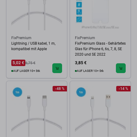
FixPremium
FixPremium
Lightning / USB kabel, 1 m,
FixPremium Glass - Gehärtetes
kompatibel mit Apple
Glas für iPhone 6, 6s, 7, 8, SE
2020 und SE 2022
5,02 €
3,85 €
6,75 €
AUF LAGER 10+ Stk
AUF LAGER 10+ Stk
-48 %
-14 %