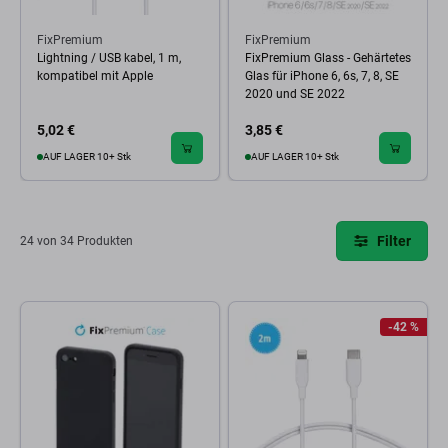
FixPremium
FixPremium
Lightning / USB kabel, 1 m,
FixPremium Glass - Gehärtetes
kompatibel mit Apple
Glas für iPhone 6, 6s, 7, 8, SE
2020 und SE 2022
5,02 €
3,85 €
AUF LAGER 10+ Stk
AUF LAGER 10+ Stk
Filter
24 von 34 Produkten
-42 %