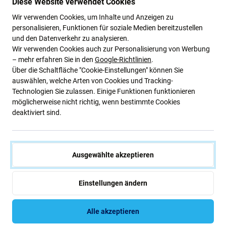
Diese Website verwendet Cookies
4,82 €
22,23 €
Wir verwenden Cookies, um Inhalte und Anzeigen zu
AUF LAGER 6 Stk
AUF LAGER 9 Stk
personalisieren, Funktionen für soziale Medien bereitzustellen
und den Datenverkehr zu analysieren.
Wir verwenden Cookies auch zur Personalisierung von Werbung
– mehr erfahren Sie in den
Google-Richtlinien
.
Über die Schaltfläche "Cookie-Einstellungen" können Sie
auswählen, welche Arten von Cookies und Tracking-
Technologien Sie zulassen. Einige Funktionen funktionieren
möglicherweise nicht richtig, wenn bestimmte Cookies
deaktiviert sind.
PURO
Spigen
PURO - Ladeadapter MiniPro
Spigen - Hülle Liquid Air für
Ausgewählte akzeptieren
USB-C, GaN, 20W, blue lagon
iPhone 7, 8, SE 2020 & SE
2022, schwarz
26,10 €
20,30 €
Einstellungen ändern
AUF LAGER 5 Stk
AUF LAGER 1 Stk
Alle akzeptieren