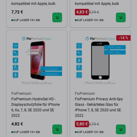
kompatibel mit Apple, bulk
kompatibel mit Apple, bulk
7,72 €
4,83 €
5,79 €
AUF LAGER 10+ Stk
AUF LAGER 10+ Stk
-14 %
FixPremium
FixPremium
FixPremium HydroGel HD -
FixPremium Privacy Anti-Spy
Displayschutzfolie für iPhone
Glass - Gehärtetes Glas für
6, 6s, 7, 8, SE 2020 und SE
iPhone 7, 8, SE 2020 und SE
2022
2022
4,82 €
5,80 €
6,75 €
AUF LAGER 10+ Stk
AUF LAGER 10+ Stk