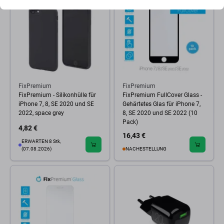
FixPremium
FixPremium
FixPremium - Silikonhülle für
FixPremium FullCover Glass -
iPhone 7, 8, SE 2020 und SE
Gehärtetes Glas für iPhone 7,
2022, space grey
8, SE 2020 und SE 2022 (10
Pack)
4,82 €
16,43 €
ERWARTEN 8 Stk,
(07.08.2026)
NACHESTELLUNG