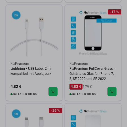
-17 %
FixPremium
FixPremium
Lightning / USB kabel, 2 m,
FixPremium FullCover Glass -
kompatibel mit Apple, bulk
Gehärtetes Glas für iPhone 7,
8, SE 2020 und SE 2022
4,82 €
4,83 €
5,79 €
AUF LAGER 10+ Stk
AUF LAGER 10+ Stk
-26 %