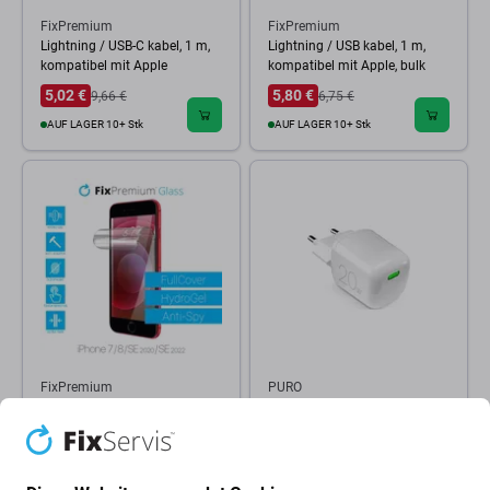
FixPremium
FixPremium
Lightning / USB-C kabel, 1 m,
Lightning / USB kabel, 1 m,
kompatibel mit Apple
kompatibel mit Apple, bulk
5,02 €
5,80 €
9,66 €
6,75 €
AUF LAGER 10+ Stk
AUF LAGER 10+ Stk
FixPremium
PURO
FixPremium HydroGel Anti-
PURO - Ladeadapter MiniPro
Spy - Displayschutzfolie für
USB-C, GaN, 20W, weiss
iPhone 6, 6s, 7, 8, SE 2020 und
SE 2022