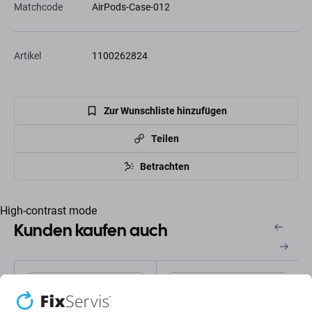
Matchcode
AirPods-Case-012
Artikel
1100262824
Zur Wunschliste hinzufügen
Teilen
Betrachten
High-contrast mode
Kunden kaufen auch