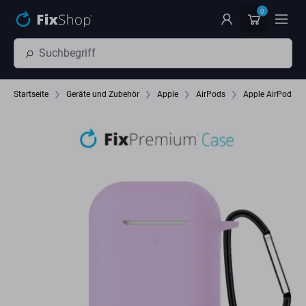
Zum Hauptinhalt springen
0
Startseite
Geräte und Zubehör
Apple
AirPods
Apple AirPods (2