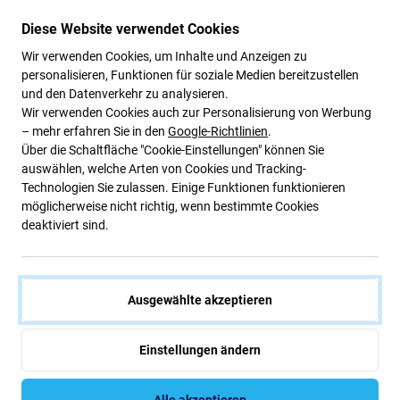
Diese Website verwendet Cookies
Wir verwenden Cookies, um Inhalte und Anzeigen zu
personalisieren, Funktionen für soziale Medien bereitzustellen
und den Datenverkehr zu analysieren.
FixPremium
FixPremium
Wir verwenden Cookies auch zur Personalisierung von Werbung
Silikonhülle für AirPods 1
Silikonhülle für AirPods 1
– mehr erfahren Sie in den
Google-Richtlinien
.
und 2, Schwarz
und 2, Orange
Über die Schaltfläche "Cookie-Einstellungen" können Sie
auswählen, welche Arten von Cookies und Tracking-
3,86 €
4,83 €
Technologien Sie zulassen. Einige Funktionen funktionieren
möglicherweise nicht richtig, wenn bestimmte Cookies
AUF LAGER 5
AUF LAGER 5
Stk
Stk
deaktiviert sind.
Ausgewählte akzeptieren
Einstellungen ändern
Beschreibung und Spezifikation
Versand und Rückgabe