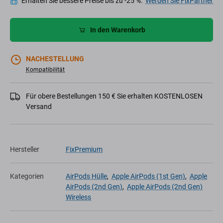
Erhalten Sie bessere Preise bis zu -25 %.
Werden Sie FixPartner
In den Warenkorb
NACHESTELLUNG
Kompatibilität
Für obere Bestellungen 150 € Sie erhalten KOSTENLOSEN
Versand
Hersteller
FixPremium
Kategorien
AirPods Hülle
,
Apple AirPods (1st Gen)
,
Apple
AirPods (2nd Gen)
,
Apple AirPods (2nd Gen)
Wireless