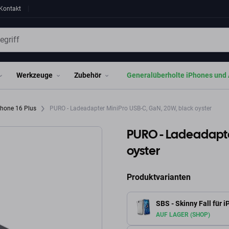
Kontakt
Werkzeuge
Zubehör
Generalüberholte iPhones und 
Phone 16 Plus
PURO - Ladeadapter MiniPro USB-C, GaN, 20W, black oyster
PURO - Ladeadapte
oyster
Produktvarianten
SBS - Skinny Fall für 
AUF LAGER (SHOP)