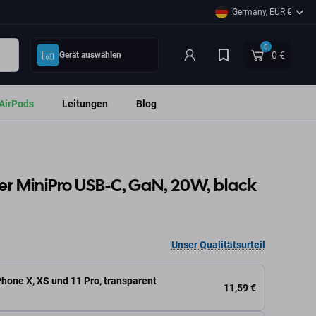
Germany, EUR €
0
0 €
Gerät auswählen
AirPods
Leitungen
Blog
r MiniPro USB-C, GaN, 20W, black
Unser Qualitätsurteil
iPhone X, XS und 11 Pro, transparent
11,59 €