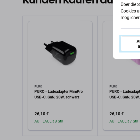
Über die 
Cookies u
möglicherw
A
a
PURO
PURO
PURO - Ladeadapter MiniPro
PURO - Ladeadapt
USB-C, GaN, 20W, schwarz
USB-C, GaN, 20W, 
26,10 €
26,10 €
AUF LAGER 8 Stk
AUF LAGER 7 Stk