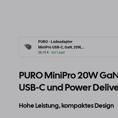
In den Warenkorb
In den W
PURO - Ladeadapter
MiniPro USB-C, GaN, 20W,
black oyster
26,10 €
Auf Lager
PURO MiniPro 20W GaN 
USB-C und Power Deliv
Hohe Leistung, kompaktes Design