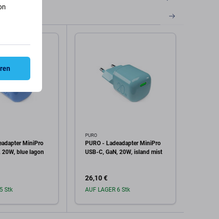
on
eren
PURO
PURO
adapter MiniPro
PURO - Ladeadapter MiniPro
PURO 
 20W, blue lagon
USB-C, GaN, 20W, island mist
2x US
26,10 €
34,81
5 Stk
AUF LAGER 6 Stk
Auf L