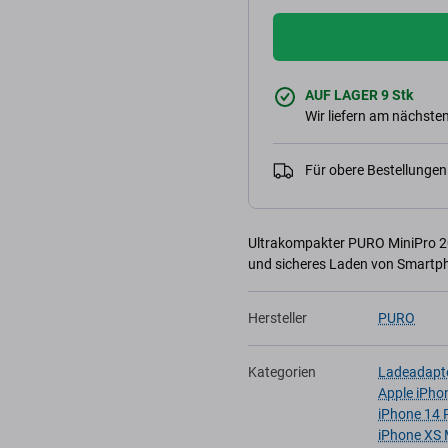
AUF LAGER 9 Stk
Wir liefern am nächsten
Für obere Bestellunge
Ultrakompakter PURO MiniPro 20
und sicheres Laden von Smartph
Hersteller
PURO
Kategorien
Ladeadapt
Apple iPho
iPhone 14 
iPhone XS