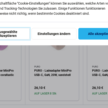
Schaltfläche "Cookie-Einstellungen" können Sie auswählen, welche Arten v
nd Tracking-Technologien Sie zulassen. Einige Funktionen funktionieren
eise nicht richtig, wenn bestimmte Cookies deaktiviert sind.
usgewählte
Einstellungen ändern
Alle akzepti
kzeptieren
PURO
PURO
er MiniPro
PURO - Ladeadapter MiniPro
PURO - Lade
coraltastic
USB-C, GaN, 20W, sandshell
USB-C, GaN,
26,10 €
26,10 €
AUF LAGER 8 Stk
AUF LAGER 