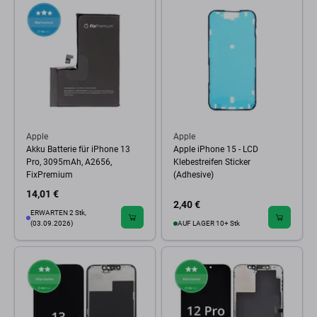
Apple
Apple
Akku Batterie für iPhone 13
Apple iPhone 15 - LCD
Pro, 3095mAh, A2656,
Klebestreifen Sticker
FixPremium
(Adhesive)
14,01 €
2,40 €
ERWARTEN 2 Stk,
(03.09.2026)
AUF LAGER 10+ Stk