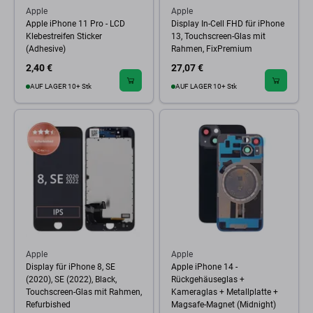
Apple
Apple
Apple iPhone 11 Pro - LCD
Display In-Cell FHD für iPhone
Klebestreifen Sticker
13, Touchscreen-Glas mit
(Adhesive)
Rahmen, FixPremium
2,40 €
27,07 €
AUF LAGER 10+ Stk
AUF LAGER 10+ Stk
Apple
Apple
Display für iPhone 8, SE
Apple iPhone 14 -
(2020), SE (2022), Black,
Rückgehäuseglas +
Touchscreen-Glas mit Rahmen,
Kameraglas + Metallplatte +
Refurbished
Magsafe-Magnet (Midnight)