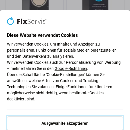
Apple
Apple
Apple iPhone 15 Pro -
Apple iPhone 14 Pro -
Diese Website verwendet Cookies
Rückgehäuseglas +
Backcover Glas Vergrössertes
Kameraglas + Metallplatte +
Ringloch für die Kamera
Wir verwenden Cookies, um Inhalte und Anzeigen zu
Magsafe-Magnet (Black
(Space Black)
personalisieren, Funktionen für soziale Medien bereitzustellen
Titanium)
und den Datenverkehr zu analysieren.
20,30 €
11,59 €
Wir verwenden Cookies auch zur Personalisierung von Werbung
– mehr erfahren Sie in den
Google-Richtlinien
.
AUF LAGER 10+ Stk
AUF LAGER 10+ Stk
Über die Schaltfläche "Cookie-Einstellungen" können Sie
auswählen, welche Arten von Cookies und Tracking-
Technologien Sie zulassen. Einige Funktionen funktionieren
möglicherweise nicht richtig, wenn bestimmte Cookies
deaktiviert sind.
Ausgewählte akzeptieren