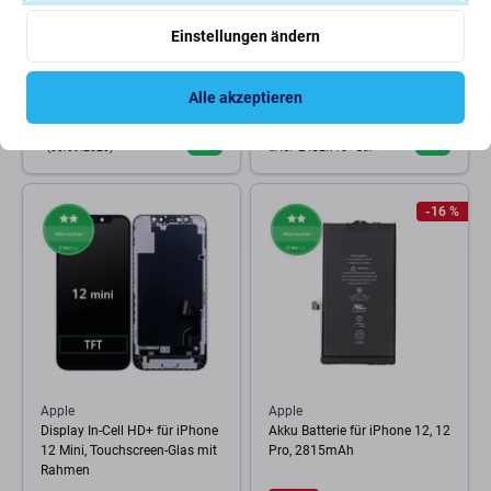
Apple
Apple
Einstellungen ändern
Apple iPhone 13, 13 Mini -
Display für iPhone XR,
Rückfahrkameraglas (2Stk.)
Touchscreen-Glas mit Rahmen
Alle akzeptieren
2,88 €
15,46 €
ERWARTEN 8 Stk,
(03.09.2026)
AUF LAGER 10+ Stk
-16 %
Apple
Apple
Display In-Cell HD+ für iPhone
Akku Batterie für iPhone 12, 12
12 Mini, Touchscreen-Glas mit
Pro, 2815mAh
Rahmen