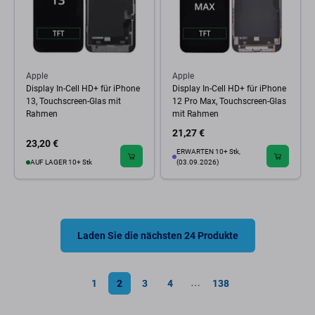
Apple
Apple
Display In-Cell HD+ für iPhone
Display In-Cell HD+ für iPhone
13, Touchscreen-Glas mit
12 Pro Max, Touchscreen-Glas
Rahmen
mit Rahmen
21,27 €
23,20 €
ERWARTEN 10+ Stk,
AUF LAGER 10+ Stk
(03.09.2026)
Laden Sie die nächsten 24 Produkte
1
2
3
4
138
⋯