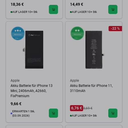
18,36 €
14,49 €
AUF LAGER 10+ Stk
AUF LAGER 10+ Stk
-22 %
Apple
Apple
Akku Batterie für iPhone 13
Akku Batterie für iPhone 11,
Mini, 2406mAh, A2660,
3110mAh
FixPremium
9,66 €
6,76 €
8,69 €
ERWARTEN 1 Stk,
(03.09.2026)
AUF LAGER 10+ Stk