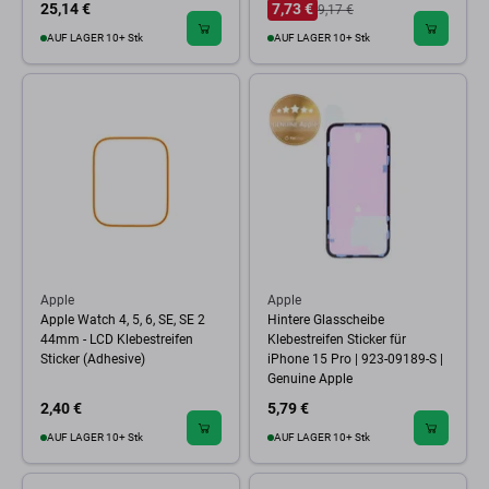
25,14 €
7,73 €
9,17 €
AUF LAGER 10+ Stk
AUF LAGER 10+ Stk
Apple
Apple
Apple Watch 4, 5, 6, SE, SE 2
Hintere Glasscheibe
44mm - LCD Klebestreifen
Klebestreifen Sticker für
Sticker (Adhesive)
iPhone 15 Pro | 923-09189-S |
Genuine Apple
2,40 €
5,79 €
AUF LAGER 10+ Stk
AUF LAGER 10+ Stk