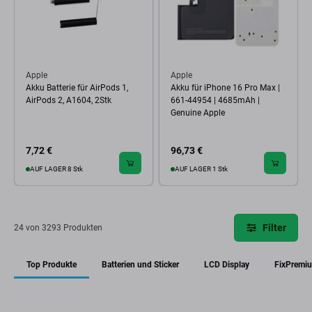
Apple
Apple
Akku Batterie für AirPods 1,
Akku für iPhone 16 Pro Max |
AirPods 2, A1604, 2Stk
661-44954 | 4685mAh |
Genuine Apple
7,72 €
96,73 €
AUF LAGER 8 Stk
AUF LAGER 1 Stk
Filter
24 von 3293 Produkten
Top Produkte
Batterien und Sticker
LCD Display
FixPremi