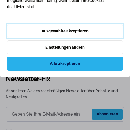
möglicherweise nicht richtig, wenn bestimmte Cookies
deaktiviert sind.
Grüne Ideen
Wir optimieren ständig unseren CO2-Fußabdruck, um
unseren Planeten zu schützen. Erfahren Sie mehr darüber,
Ausgewählte akzeptieren
wie wir unsere Prozesse anpassen, um unseren
Fußabdruck zu verringern.
Einstellungen ändern
Weiterlesen
Alle akzeptieren
Newsletter-Fix
Abonnieren Sie den regelmäßigen Newsletter über Rabatte und
Neuigkeiten
Abonnieren