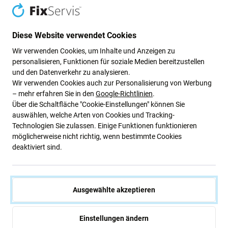
Genuine Apple
Genuine Apple
483,72 €
483,72 €
Diese Website verwendet Cookies
NACHESTELLUNG
NACHESTELLUNG
Wir verwenden Cookies, um Inhalte und Anzeigen zu
personalisieren, Funktionen für soziale Medien bereitzustellen
und den Datenverkehr zu analysieren.
Wir verwenden Cookies auch zur Personalisierung von Werbung
– mehr erfahren Sie in den
Google-Richtlinien
.
Über die Schaltfläche "Cookie-Einstellungen" können Sie
auswählen, welche Arten von Cookies und Tracking-
Technologien Sie zulassen. Einige Funktionen funktionieren
möglicherweise nicht richtig, wenn bestimmte Cookies
deaktiviert sind.
Apple
Apple
Oberer Tastaturrahmen für
Oberer Tastaturrahmen für
MacBook Air 13", A3113
MacBook Air 15", A3114
(2024), mit US-Tastatur und
(2024), mit US-Tastatur und
Ausgewählte akzeptieren
Akku, Space Gray, 661-40227,
Akku, Silver, 661-40267,
Genuine Apple
Genuine Apple
483,72 €
522,42 €
Einstellungen ändern