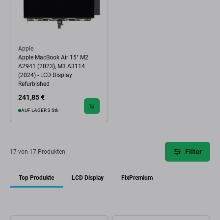
Apple
Apple MacBook Air 15" M2
A2941 (2023), M3 A3114
(2024) - LCD Display
Refurbished
241,85 €
AUF LAGER 3 Stk
Filter
17 von 17 Produkten
Top Produkte
LCD Display
FixPremium