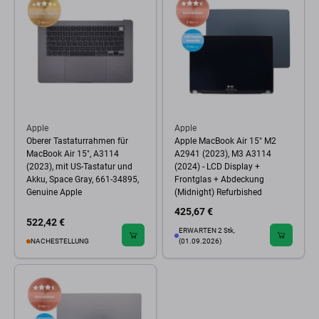
Apple
Apple
Oberer Tastaturrahmen für
Apple MacBook Air 15" M2
MacBook Air 15", A3114
A2941 (2023), M3 A3114
(2023), mit US-Tastatur und
(2024) - LCD Display +
Akku, Space Gray, 661-34895,
Frontglas + Abdeckung
Genuine Apple
(Midnight) Refurbished
425,67 €
522,42 €
ERWARTEN 2 Stk,
NACHESTELLUNG
(01.09.2026)