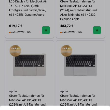
LCD-Display für MacBook Air
Oberer Tastaturrahmen für
15", A3114 (2024), mit
MacBook Air 13", A3113
Frontglas und Deckel, Silver,
(2024), mit US-Tastatur und
661-40256, Genuine Apple
Akku, Midnight, 661-40230,
Genuine Apple
619,17 €
483,72 €
NACHESTELLUNG
NACHESTELLUNG
Apple
Apple
Oberer Tastaturrahmen für
Oberer Tastaturrahmen für
MacBook Air 13", A3113
MacBook Air 13", A3113
(2024), mit US-Tastatur und
(2024), mit US-Tastatur und
Akku, Starlight, 661-40229,
Akku, Silver, 661-40228,