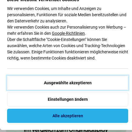
Im Vergleich zu anderen Displayqualitäten ist
das Aftermarket-Display von geringerer
Wir verwenden Cookies, um Inhalte und Anzeigen zu
Qualität.
personalisieren, Funktionen für soziale Medien bereitzustellen und
den Datenverkehr zu analysieren.
Wir verwenden Cookies auch zur Personalisierung von Werbung –
mehr erfahren Sie in den
Google-Richtlinien
.
Über die Schaltfläche "Cookie-Einstellungen" können Sie
Display tauschen
auswählen, welche Arten von Cookies und Tracking-Technologien
Es wird immer das komplette Display +
Sie zulassen. Einige Funktionen funktionieren möglicherweise nicht
Touchglas + Blende ausgetauscht.
richtig, wenn bestimmte Cookies deaktiviert sind.
Ausgewählte akzeptieren
Niedriger Preis
Einstellungen ändern
Der Hauptvorteil ist der günstige Preis.
Alle akzeptieren
Im Vergleich zum Originaldisplay