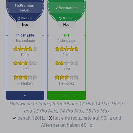
Neu
Neu
In der Zelle
TFT
Technologie
Technologie
Preis
Preis
Bunt
Bunt
Helligkeit
Helligkeit
Dropdown
Dropdown
*Bildwiederholrate gilt für iPhone 13 Pro, 14 Pro, 15 Pro
button
button
und 13 Pro Max, 14 Pro Max, 15 Pro Max
✓
behält 120Hz |
X
hat eine reduzierte auf 90Hz und
Aftermarket haben 60Hz