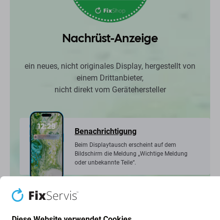
Nachrüst-Anzeige
ein neues, nicht originales Display, hergestellt von
einem Drittanbieter,
nicht direkt vom Gerätehersteller
Benachrichtigung
Beim Displaytausch erscheint auf dem
Bildschirm die Meldung „Wichtige Meldung
oder unbekannte Teile“.
Qualität
Diese Website verwendet Cookies