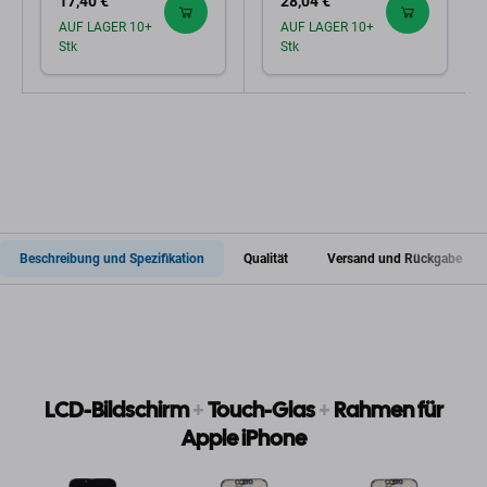
17,40 €
28,04 €
AUF LAGER 10+
AUF LAGER 10+
Stk
Stk
Beschreibung und Spezifikation
Qualität
Versand und Rückgabe
LCD-Bildschirm
+
Touch-Glas
+
Rahmen für
Apple iPhone