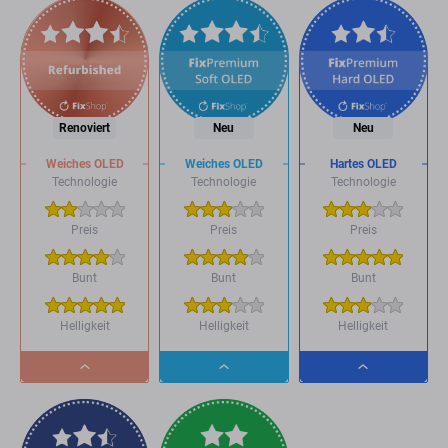
Renoviert
Neu
Neu
Weiches OLED
Weiches OLED
Hartes OLED
Technologie
Technologie
Technologie
Preis
Preis
Preis
Bunt
Bunt
Bunt
Helligkeit
Helligkeit
Helligkeit
Dropdown
Dropdown
Dropdown
button
button
button