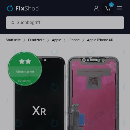
Zum Hauptinhalt springen
0
Startseite
Ersatzteile
Apple
iPhone
Apple iPhone XR