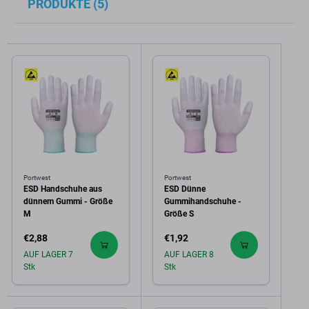
PRODUKTE (5)
Portwest
Portwest
ESD Handschuhe aus
ESD Dünne
dünnem Gummi - Größe
Gummihandschuhe -
M
Größe S
€2,88
€1,92
AUF LAGER 7
AUF LAGER 8
Stk
Stk