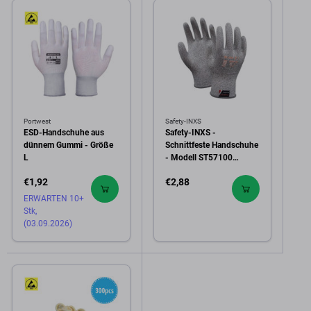
Portwest
Safety-INXS
ESD-Handschuhe aus
Safety-INXS -
dünnem Gummi - Größe
Schnittfeste Handschuhe
L
- Modell ST57100
(Größe M)
€1,92
€2,88
ERWARTEN 10+
Stk,
(03.09.2026)