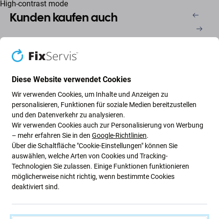
High-contrast mode
Kunden kaufen auch
Diese Website verwendet Cookies
Wir verwenden Cookies, um Inhalte und Anzeigen zu
personalisieren, Funktionen für soziale Medien bereitzustellen
und den Datenverkehr zu analysieren.
Wir verwenden Cookies auch zur Personalisierung von Werbung
FixPremium
FixPremium
– mehr erfahren Sie in den
Google-Richtlinien
.
FixPremium FullCover
FixPremium Glass -
Über die Schaltfläche "Cookie-Einstellungen" können Sie
Glass - Gehärtetes Glas
Gehärtetes Glas für die
auswählen, welche Arten von Cookies und Tracking-
für Samsung Galaxy A53
rückwärtige Kameralinse
Technologien Sie zulassen. Einige Funktionen funktionieren
5G
für Samsung Galaxy A23,
möglicherweise nicht richtig, wenn bestimmte Cookies
5,79 €
3,85 €
A33 und A53
deaktiviert sind.
AUF LAGER 10+
AUF LAGER 10+
Stk
Stk