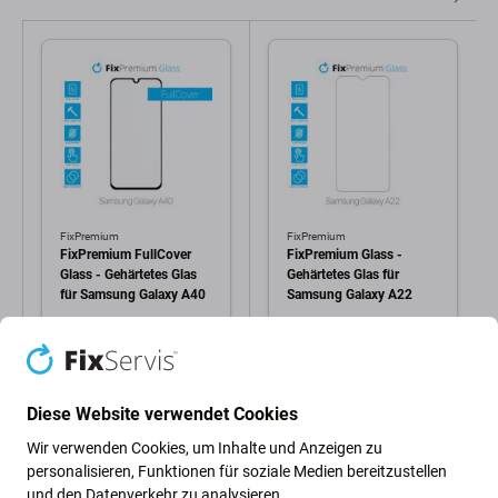
FixPremium
FixPremium
FixPremium FullCover
FixPremium Glass -
Glass - Gehärtetes Glas
Gehärtetes Glas für
für Samsung Galaxy A40
Samsung Galaxy A22
0,96 €
0,96 €
AUF LAGER 1
AUF LAGER 1
Stk
Stk
Diese Website verwendet Cookies
Wir verwenden Cookies, um Inhalte und Anzeigen zu
personalisieren, Funktionen für soziale Medien bereitzustellen
und den Datenverkehr zu analysieren.