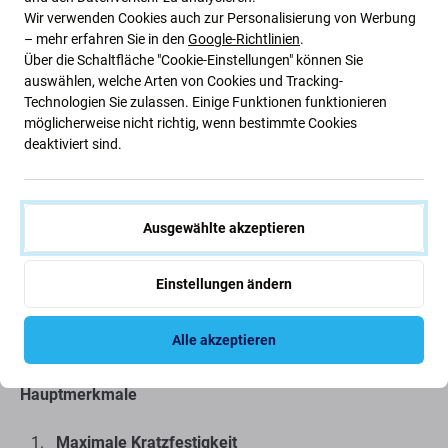
Wir verwenden Cookies auch zur Personalisierung von Werbung
– mehr erfahren Sie in den
Google-Richtlinien
.
Über die Schaltfläche "Cookie-Einstellungen" können Sie
auswählen, welche Arten von Cookies und Tracking-
Beschreibung und Spezifikation
Versand und Rückgabe
Bewertunge
Technologien Sie zulassen. Einige Funktionen funktionieren
möglicherweise nicht richtig, wenn bestimmte Cookies
deaktiviert sind.
FixPremium Glass - Gehärtetes Glas
Bietet außergewöhnlichen Displayschutz ohne
Ausgewählte akzeptieren
Kompromisse bei Qualität oder Klarheit. FixPremium
Glass wurde aus hochwertigen Materialien hergestellt und
Einstellungen ändern
kombiniert Haltbarkeit mit einer makellosen, ultraklaren
Oberfläche. So bleibt die ursprüngliche Haptik und Optik
Alle akzeptieren
Ihres Displays erhalten.
Hauptmerkmale
Maximale Kratzfestigkeit