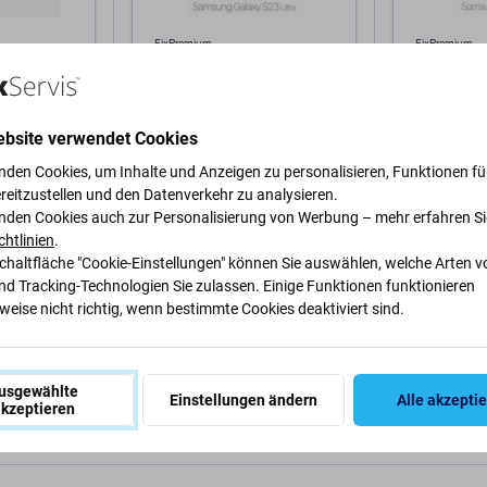
FixPremium
FixPremium
ärtetes Glas
FixPremium FullCover Glass -
FixPremium 
 Samsung
3D Gehärtetes Glas für
Gehärtetes 
chwarz
Samsung Galaxy S23 Ultra
Galaxy A35
ebsite verwendet Cookies
8,69 €
5,79 €
AUF LAGER 10+ Stk
AUF LAGER 
nden Cookies, um Inhalte und Anzeigen zu personalisieren, Funktionen für
reitzustellen und den Datenverkehr zu analysieren.
nden Cookies auch zur Personalisierung von Werbung – mehr erfahren Si
chtlinien
.
arenkorb
In den Warenkorb
In 
Schaltfläche "Cookie-Einstellungen" können Sie auswählen, welche Arten v
nd Tracking-Technologien Sie zulassen. Einige Funktionen funktionieren
eise nicht richtig, wenn bestimmte Cookies deaktiviert sind.
usgewählte
Einstellungen ändern
Alle akzepti
kzeptieren
Beschreibung und Spezifikation
Versand und Rückgabe