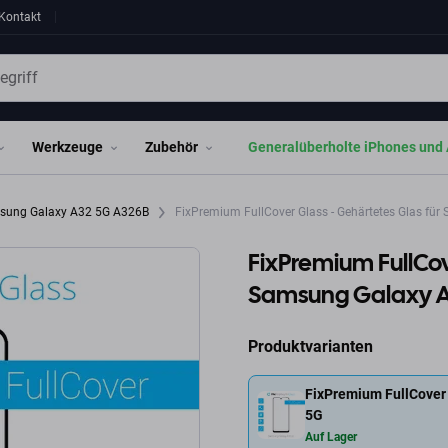
Kontakt
Werkzeuge
Zubehör
Generalüberholte iPhones und 
sung Galaxy A32 5G A326B
FixPremium FullCover Glass - Gehärtetes Glas fü
FixPremium FullCov
Samsung Galaxy 
Produktvarianten
FixPremium FullCover 
5G
Auf Lager