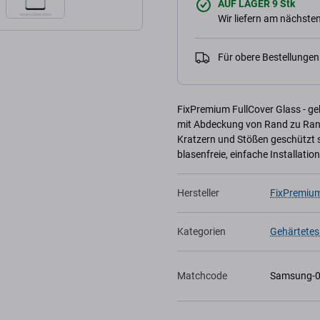
AUF LAGER 9 Stk
Wir liefern am nächsten
Für obere Bestellunge
FixPremium FullCover Glass - g
mit Abdeckung von Rand zu Rand 
Kratzern und Stößen geschützt s
blasenfreie, einfache Installation
Hersteller
FixPremiu
Kategorien
Gehärtetes
Matchcode
Samsung-