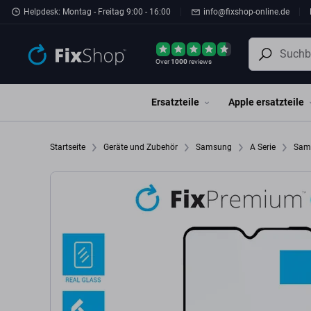
Zum Hauptinhalt springen
Helpdesk: Montag - Freitag 9:00 - 16:00
info@fixshop-online.de
Over
1000
reviews
Ersatzteile
Apple ersatzteile
Startseite
Geräte und Zubehör
Samsung
A Serie
Sam