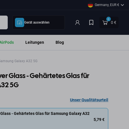
Germany, EUR €
0
0 €
Gerät auswählen
AirPods
Leitungen
Blog
r Samsung Galaxy A32 5G
er Glass - Gehärtetes Glas für
A32 5G
Unser Qualitätsurteil
Glass - Gehärtetes Glas für Samsung Galaxy A32
5,79 €