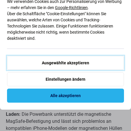
Wir verwenden Cookies auch zur Personalisierung von Werbung
– mehr erfahren Sie in den
Google-Richtlinien
.
Über die Schaltfläche "Cookie-Einstellungen" können Sie
auswählen, welche Arten von Cookies und Tracking-
Technologien Sie zulassen. Einige Funktionen funktionieren
möglicherweise nicht richtig, wenn bestimmte Cookies
deaktiviert sind.
Beschreibung und Spezifikation
Versand und Rückgabe
Bewertunge
Ausgewählte akzeptieren
Einstellungen ändern
MagSafe Powerbank 10000 mAh,
Schwarz, FixPremium
Alle akzeptieren
Magnetische Befestigung für einfaches kabelloses
Laden:
Die Powerbank unterstützt die magnetische
MagSafe-Befestigung und lässt sich problemlos an
kompatiblen iPhone-Modellen oder magnetischen Hüllen