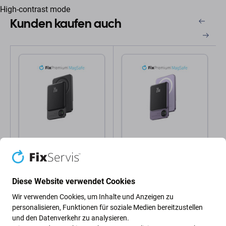
High-contrast mode
Kunden kaufen auch
FixPremium
FixPremium
FixPremium - MagSafe
FixPremium - MagSafe
PowerBank mit LCD 10
PowerBank mit LCD
000mAh, schwarz
5000mAh, lila
Diese Website verwendet Cookies
32,87 €
24,17 €
Wir verwenden Cookies, um Inhalte und Anzeigen zu
AUF LAGER 7
AUF LAGER 4
personalisieren, Funktionen für soziale Medien bereitzustellen
Stk
Stk
und den Datenverkehr zu analysieren.