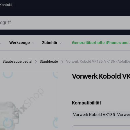
Kontakt
Werkzeuge
Zubehör
Generalüberholte iPhones und 
Staubsaugerbeutel
Staubbeutel
Vorwerk Kobold VK135, VK136 - Abfallbe
Vorwerk Kobold VK1
Kompatibilität
Vorwerk Kobold VK135
Vorwer