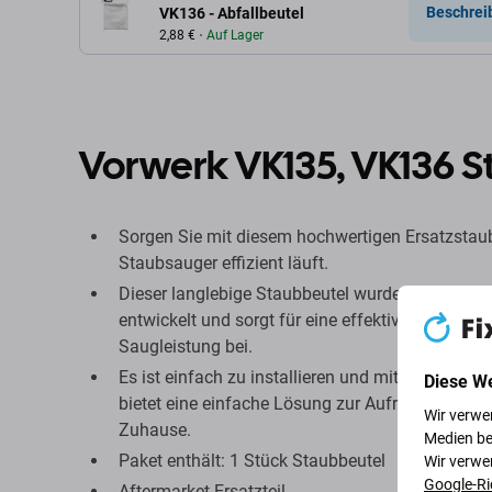
Beschrei
VK136 - Abfallbeutel
2,88 €
Auf Lager
Vorwerk VK135, VK136 S
Sorgen Sie mit diesem hochwertigen Ersatzstaub
Staubsauger effizient läuft.
Dieser langlebige Staubbeutel wurde zum Auffa
entwickelt und sorgt für eine effektive Reinigun
Saugleistung bei.
Es ist einfach zu installieren und mit verschie
Diese W
bietet eine einfache Lösung zur Aufrechterhaltun
Wir verwe
Zuhause.
Medien be
Paket enthält: 1 Stück Staubbeutel
Wir verwe
Google-Ri
Aftermarket-Ersatzteil