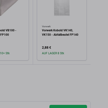
Vorwerk
Vorwer
bold VB100 -
Vorwerk Kobold VK140,
Vorwe
l FP100
VK150 - Abfallbeutel FP140
VR300 
2,88 €
5,79 
10+ Stk
AUF LAGER 8 Stk
Auf L
den Warenkorb
In den Warenkorb