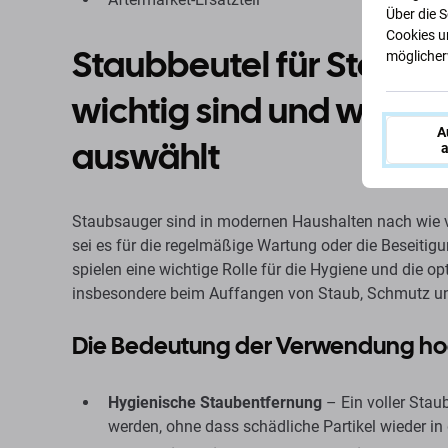
Über die 
Cookies u
Staubbeutel für Staub
möglicherw
wichtig sind und wie ma
A
auswählt
a
Staubsauger sind in modernen Haushalten nach wie vo
sei es für die regelmäßige Wartung oder die Beseiti
spielen eine wichtige Rolle für die Hygiene und die o
insbesondere beim Auffangen von Staub, Schmutz un
Die Bedeutung der Verwendung ho
Hygienische Staubentfernung
– Ein voller Stau
werden, ohne dass schädliche Partikel wieder in 