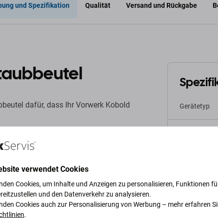
bung und Spezifikation
Qualität
Versand und Rückgabe
B
taubbeutel
Spezifi
beutel dafür, dass Ihr Vorwerk Kobold
Gerätetyp
ngen von Staub, Tierhaaren und Allergenen
Kategorie
g und trägt zur Aufrechterhaltung einer optimalen
Originalität
denen Vorwerk Kobold-Modellen kompatibel. Es
ebsite verwendet Cookies
g der Sauberkeit und Luftqualität in Ihrem
nden Cookies, um Inhalte und Anzeigen zu personalisieren, Funktionen für
Nettogewich
reitzustellen und den Datenverkehr zu analysieren.
nden Cookies auch zur Personalisierung von Werbung – mehr erfahren Si
EAN
chtlinien
.