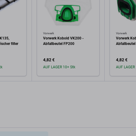
Vorwerk
Vorwerk
VK135,
Vorwerk Kobold VK200 -
Vorwerk Ko
scher filter
Abfallbeutel FP200
Abfallbeute
4,82 €
4,82 €
tk
AUF LAGER 10+ Stk
AUF LAGER 
arenkorb
In den Warenkorb
In 