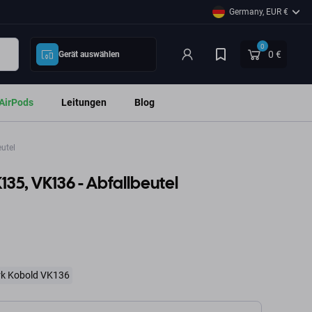
Germany, EUR €
0
0 €
Gerät auswählen
AirPods
Leitungen
Blog
utel
35, VK136 - Abfallbeutel
k Kobold VK136