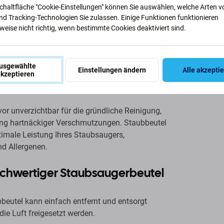
Schaltfläche "Cookie-Einstellungen" können Sie auswählen, welche Arten v
nd Tracking-Technologien Sie zulassen. Einige Funktionen funktionieren
sauger – Warum sie
eise nicht richtig, wenn bestimmte Cookies deaktiviert sind.
n die richtigen
usgewählte
Einstellungen ändern
Alle akzepti
kzeptieren
r unverzichtbar für die gründliche Reinigung,
gung hartnäckiger Verschmutzungen. Staubbeutel
ptimale Leistung Ihres Staubsaugers,
d Allergenen.
chwertiger Staubsaugerbeutel
bbeutel kann einfach entfernt und entsorgt
die Luft freigesetzt werden.