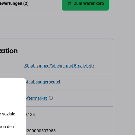
ewertungen (2)
Zum Warenkorb
kation
Staubsauger Zubehör und Ersatzteile
Staubsaugerbeutel
Aftermarket
 soziale
t (kg)
0,134
e in den
2200000507983