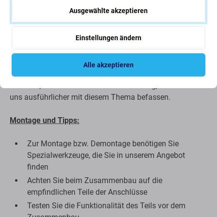
Qualität der Ersatzteile
Ausgewählte akzeptieren
Qualität: Original-Servicepaket
– ein Ersatzteil ist ein
Einstellungen ändern
Originalteil, d. h. es wird vom Gerätehersteller Samsung
geliefert. Das Ersatzteil entspricht der höchstmöglichen
Qualität auf dem Markt und ist zu 100 % identisch mit
Alle akzeptieren
dem werkseitig verbauten Teil. Weitere Informationen zum
Thema Qualität finden Sie in unserem Blog, in dem wir
uns ausführlicher mit diesem Thema befassen.
Montage und Tipps:
Zur Montage bzw. Demontage benötigen Sie
Spezialwerkzeuge, die Sie in unserem Angebot
finden
Achten Sie beim Zusammenbau auf die
empfindlichen Teile der Anschlüsse
Testen Sie die Funktionalität des Teils vor dem