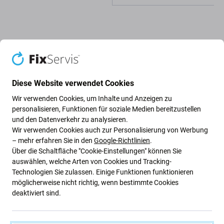
Beschreibung und Spezifikation
Qualität
Versand und Rückgabe
Diese Website verwendet Cookies
Wir verwenden Cookies, um Inhalte und Anzeigen zu
personalisieren, Funktionen für soziale Medien bereitzustellen
und den Datenverkehr zu analysieren.
Batterieabdeckung für Samsung
Wir verwenden Cookies auch zur Personalisierung von Werbung
Galaxy Z Flip 5 F731B
– mehr erfahren Sie in den
Google-Richtlinien
.
Über die Schaltfläche "Cookie-Einstellungen" können Sie
auswählen, welche Arten von Cookies und Tracking-
Wenn Ihr Gerät auf den Boden gefallen ist und die
Technologien Sie zulassen. Einige Funktionen funktionieren
Batterieabdeckung
Ihres Geräts Samsung Galaxy Z Flip 5
möglicherweise nicht richtig, wenn bestimmte Cookies
F731B beschädigt wurde, ist dies das Teil, das Sie zur
deaktiviert sind.
Reparatur
benötigen
.