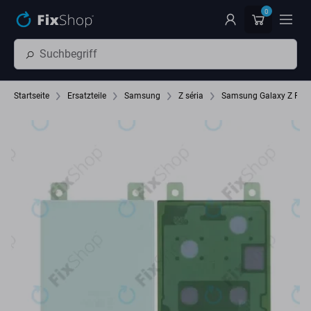
Zum Hauptinhalt springen
0
Startseite
Ersatzteile
Samsung
Z séria
Samsung Galaxy Z Flip