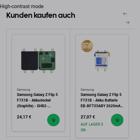
High-contrast mode
Kunden kaufen auch
Samsung
Samsung
Samsung Galaxy Z Flip 5
Samsung Galaxy Z Flip 5
F731B - Akkudeckel
F731B - Akku Batterie
(Graphite) - GH82-
EB-BF733ABY 2620mAh
31929A Genuine Service
- GH82-31831A Genuine
24,17 €
27,07 €
Pack
Service Pack
AUF LAGER 3
Stk