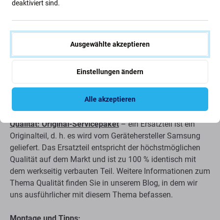
deaktiviert sind.
die Batterie ist aufgeblasen
das Gerät entlädt sich schnell
Ausgewählte akzeptieren
das Gerät überhitzt
das Gerät kann nicht zu 100 % geladen werden
Einstellungen ändern
das Gerät zeigt den Batteriestatus nicht korrekt an
Alle akzeptieren
Qualität der Ersatzteile
Qualität: Original-Servicepaket
– ein Ersatzteil ist ein
Originalteil, d. h. es wird vom Gerätehersteller Samsung
geliefert. Das Ersatzteil entspricht der höchstmöglichen
Qualität auf dem Markt und ist zu 100 % identisch mit
dem werkseitig verbauten Teil. Weitere Informationen zum
Thema Qualität finden Sie in unserem Blog, in dem wir
uns ausführlicher mit diesem Thema befassen.
Montage und Tipps: