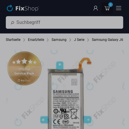
Zum Hauptinhalt springen
0
Startseite
Ersatzteile
Samsung
J Serie
Samsung Galaxy J6 J6