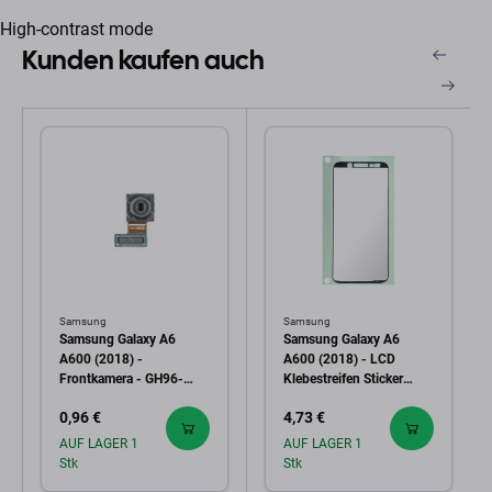
High-contrast mode
Kunden kaufen auch
Samsung
Samsung
Samsung Galaxy A6
Samsung Galaxy A6
A600 (2018) -
A600 (2018) - LCD
Frontkamera - GH96-
Klebestreifen Sticker
11640A Genuine Service
(Adhesive) - GH81-
0,96 €
4,73 €
Pack
15591A Genuine Service
Pack
AUF LAGER 1
AUF LAGER 1
Stk
Stk