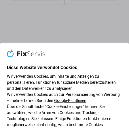
Beschreibung und Spezifikation
Qualität
Versand und Rückgabe
Diese Website verwendet Cookies
Akku für Samsung Galaxy A6 A600F
Wir verwenden Cookies, um Inhalte und Anzeigen zu
(2018)
personalisieren, Funktionen für soziale Medien bereitzustellen
und den Datenverkehr zu analysieren.
Wir verwenden Cookies auch zur Personalisierung von Werbung
Wenn der Akku von Samsung Galaxy A6 A600F (2018)
– mehr erfahren Sie in den
Google-Richtlinien
.
aufgebläht ist oder an Kapazität verloren hat, muss er
Über die Schaltfläche "Cookie-Einstellungen" können Sie
ersetzt werden.
auswählen, welche Arten von Cookies und Tracking-
Technologien Sie zulassen. Einige Funktionen funktionieren
möglicherweise nicht richtig, wenn bestimmte Cookies
Wann muss die Batterie ausgetauscht werden?