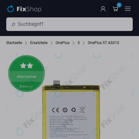
Zum Hauptinhalt springen
0
Startseite
Ersatzteile
OnePlus
5
OnePlus 5T A5010