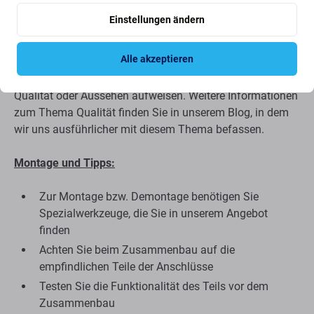
Ersatzteile werden nach den gleichen Standards,
Einstellungen ändern
Spezifikationen und Materialien wie das Original
hergestellt. Es handelt sich um eine Kopie des Originals.
Alle akzeptieren
Das als Aftermarket gelieferte Ersatzteil kann (in seltenen
Fällen) minimale Abweichungen in Funktionalität,
Qualität oder Aussehen aufweisen. Weitere Informationen
zum Thema Qualität finden Sie in unserem Blog, in dem
wir uns ausführlicher mit diesem Thema befassen.
Montage und Tipps:
Zur Montage bzw. Demontage benötigen Sie
Spezialwerkzeuge, die Sie in unserem Angebot
finden
Achten Sie beim Zusammenbau auf die
empfindlichen Teile der Anschlüsse
Testen Sie die Funktionalität des Teils vor dem
Zusammenbau