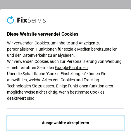
Akku für OnePlus 5 A5000
Wenn der Akku von OnePlus 5 A5000 aufgebläht ist oder
Diese Website verwendet Cookies
an Kapazität verloren hat, muss er ersetzt werden.
Wir verwenden Cookies, um Inhalte und Anzeigen zu
personalisieren, Funktionen für soziale Medien bereitzustellen
Wann muss die Batterie ausgetauscht werden?
und den Datenverkehr zu analysieren.
Wir verwenden Cookies auch zur Personalisierung von Werbung
die Batterie ist aufgeblasen
– mehr erfahren Sie in den
Google-Richtlinien
.
Über die Schaltfläche "Cookie-Einstellungen" können Sie
das Gerät entlädt sich schnell
auswählen, welche Arten von Cookies und Tracking-
das Gerät überhitzt
Technologien Sie zulassen. Einige Funktionen funktionieren
das Gerät kann nicht zu 100 % geladen werden
möglicherweise nicht richtig, wenn bestimmte Cookies
deaktiviert sind.
das Gerät zeigt den Batteriestatus nicht korrekt an
Qualität der Ersatzteile
Ausgewählte akzeptieren
Qualität: Aftermarket
– Als Aftermarket verkaufte