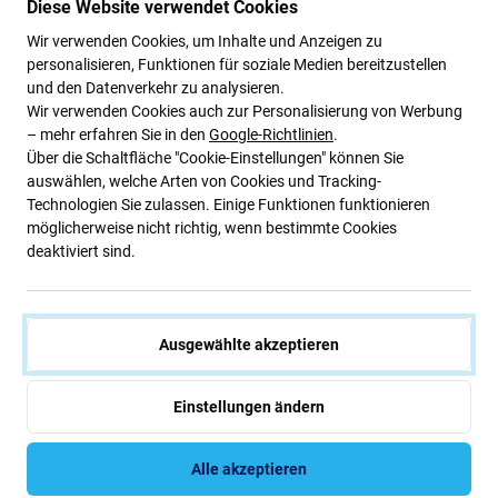
Gerätehersteller.
Diese Website verwendet Cookies
Weist Abweichungen in Funktionalität, Qualität oder
Wir verwenden Cookies, um Inhalte und Anzeigen zu
Aussehen auf.
personalisieren, Funktionen für soziale Medien bereitzustellen
und den Datenverkehr zu analysieren.
Wir verwenden Cookies auch zur Personalisierung von Werbung
Nachfolgend sind die Vor- und Nachteile im Vergleich
– mehr erfahren Sie in den
Google-Richtlinien
.
zum Original-Herstellerdisplay aufgeführt.
Über die Schaltfläche "Cookie-Einstellungen" können Sie
Vorteile:
auswählen, welche Arten von Cookies und Tracking-
Technologien Sie zulassen. Einige Funktionen funktionieren
Niedriger Preis
möglicherweise nicht richtig, wenn bestimmte Cookies
deaktiviert sind.
Mit LCD-Technologie
Nachteile:
Ausgewählte akzeptieren
Kleinere Anzeigefläche
Etwas höhere Unterkante
Einstellungen ändern
Echtes Schwarz kann nicht angezeigt werden
Reduzierte Helligkeit
Alle akzeptieren
Niedrigere Auflösung