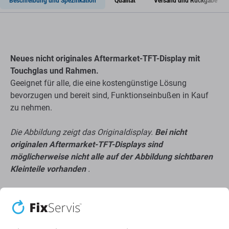
Beschreibung und Spezifikation
Qualität
Versand und Rückgabe
Neues nicht originales Aftermarket-TFT-Display mit
Touchglas und Rahmen.
Geeignet für alle, die eine kostengünstige Lösung
bevorzugen und bereit sind, Funktionseinbußen in Kauf
zu nehmen.
Die Abbildung zeigt das Originaldisplay.
Bei nicht
originalen Aftermarket-TFT-Displays sind
möglicherweise nicht alle auf der Abbildung sichtbaren
Kleinteile vorhanden
.
Über Aftermarket-Qualität
Hergestellt von einem Drittanbieter, nicht direkt vom