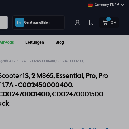
Germany, EUR €
0
0 €
Gerät auswählen
AirPods
Leitungen
Blog
Ladegerät 41V / 1.7A - C002450000400, C002470000200,
cooter 1S, 2 M365, Essential, Pro, Pro
 / 1.7A - C002450000400,
C002470001400, C002470001500
ack