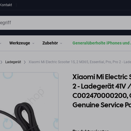
Kontakt
Werkzeuge
Zubehör
Generalüberholte iPhones und 
Ladegerät
Xiaomi Mi Electric Scooter 1S, 2 M365, Essential, Pro, Pro 2 - 
Xiaomi Mi Electric S
2 - Ladegerät 41V
C002470000200, 
Genuine Service P