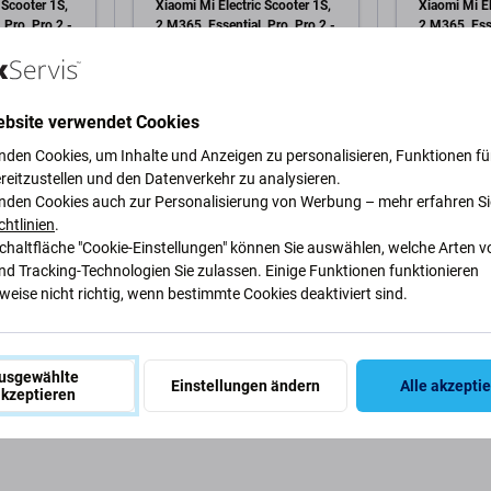
 Scooter 1S,
Xiaomi Mi Electric Scooter 1S,
Xiaomi Mi El
 Pro, Pro 2 -
2 M365, Essential, Pro, Pro 2 -
2 M365, Esse
mit
Frontabdeckung der
Motorkabela
5*16 (Black)
Steuereinheit -
- C0023000
0,96 €
0,96 €
 Genuine
C002550004600 Genuine
Service Pac
Service Pack
AUF LAGER 5 Stk
AUF LAGER 
ebsite verwendet Cookies
nden Cookies, um Inhalte und Anzeigen zu personalisieren, Funktionen für
reitzustellen und den Datenverkehr zu analysieren.
arenkorb
In den Warenkorb
In 
nden Cookies auch zur Personalisierung von Werbung – mehr erfahren Si
chtlinien
.
Schaltfläche "Cookie-Einstellungen" können Sie auswählen, welche Arten v
nd Tracking-Technologien Sie zulassen. Einige Funktionen funktionieren
eise nicht richtig, wenn bestimmte Cookies deaktiviert sind.
ung und Spezifikation
Qualität
Versand und Rückgabe
Be
usgewählte
Einstellungen ändern
Alle akzepti
kzeptieren