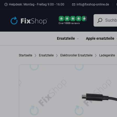
Zum Hauptinhalt springen
Helpdesk: Montag - Freitag 9:00 - 16:00
info@fixshop-online.de
Over
1000
reviews
Ersatzteile
Apple ersatzteile
Startseite
Ersatzteile
Elektroroller Ersatzteile
Ladegeräte
C002470001400, C002470001500 Genuine Service Pack