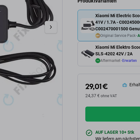
Produktvarianten
Xiaomi Mi Electric Sco
41V / 1.7A - C002450
C002470001500 Genui
Original Service Pack
A
Xiaomi Mi Elektro Scoo
SLS-4202 42V / 2A
Aftermarket
Erwarten
29,01 €
Erhalt
24,37 €
ohne VAT
AUF LAGER 10+ Stk
Wir liefern am nächsten