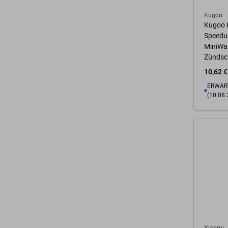
Kugoo
Kugoo K
Speedua
MiniWal
Zündsch
10,62 €
ERWART
(10.08.
Zum 