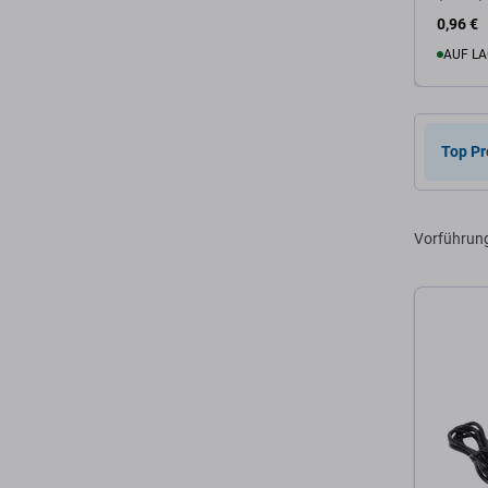
Genuine
0,96 €
AUF LA
Zum 
Top Pr
Vorführun