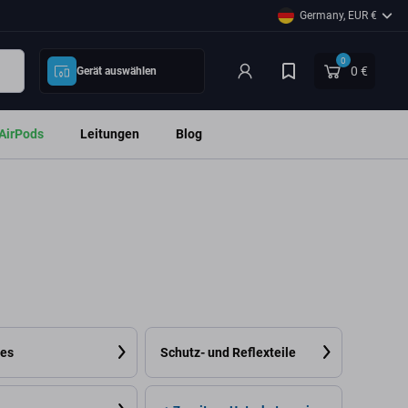
Germany, EUR €
0
0 €
Gerät auswählen
AirPods
Leitungen
Blog
ges
Schutz- und Reflexteile