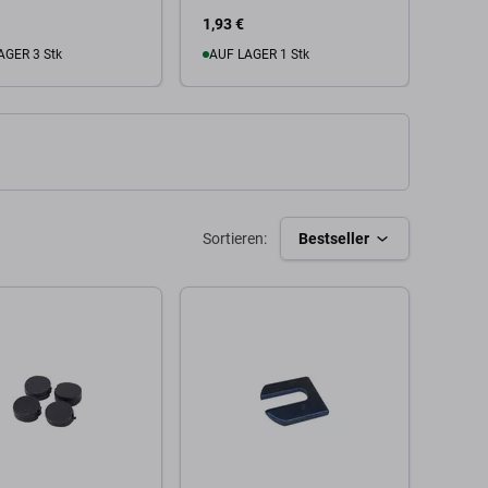
1,93 €
0,96 
AGER 3 Stk
AUF LAGER 1 Stk
Zu
 Warenkorb
Zum Warenkorb
Sortieren:
Bestseller