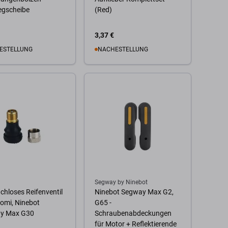
egscheibe
(Red)
3,37 €
ESTELLUNG
NACHESTELLUNG
 Warenkorb
Kompatibilität
Segway by Ninebot
chloses Reifenventil
Ninebot Segway Max G2,
aomi, Ninebot
G65 -
y Max G30
Schraubenabdeckungen
für Motor + Reflektierende