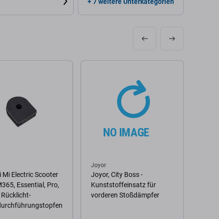
+ 7 weitere Unterkategorien
Joyor
Xiaom
 Mi Electric Scooter
Joyor, City Boss -
Xiaom
M365, Essential, Pro,
Kunststoffeinsatz für
1S, 2
 Rücklicht-
vorderen Stoßdämpfer
Pro 2
durchführungstopfen
Stoßf
Rahm