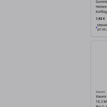
Gummia
Hintere
Kotflüg
1,92 €
ERWART
(07.09.
Zum 
Xiaomi
Xiaomi 
1S, 2 M
Pro 2 - 