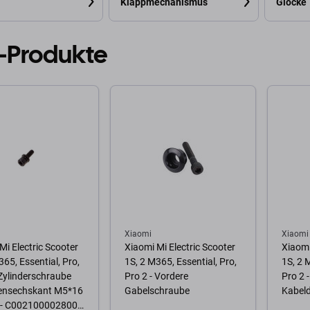
Klappmechanismus
Glocke
-Produkte
Xiaomi
Xiaomi
Mi Electric Scooter
Xiaomi Mi Electric Scooter
Xiaomi
365, Essential, Pro,
1S, 2 M365, Essential, Pro,
1S, 2 
 Zylinderschraube
Pro 2 - Vordere
Pro 2 -
nensechskant M5*16
Gabelschraube
Kabel
) - C002100002800