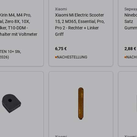
Xiaomi
Segway
irin M4, M4 Pro,
Xiaomi Mi Electric Scooter
Nineb
l, Zero 8X, 10X,
1S, 2 M365, Essential, Pro,
Satz
ker, T10-DDM -
Pro 2 - Rechter + Linker
Gummi
alter mit Voltmeter
Griff
6,75 €
2,88 €
EN 10+ Stk,
2026)
NACHESTELLUNG
NACH
Zum Warenkorb
Zum
Warenkorb