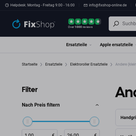
Zum Hauptinhalt springen
Helpdesk: Montag - Freitag 9:00 - 16:00
info@fixshop-online.de
Over
1000
reviews
Ersatzteile
Apple ersatzteile
Startseite
Ersatzteile
Elektroroller Ersatzteile
Andere (klein
And
Filter
Nach Preis filtern
Handgri
-
€
€