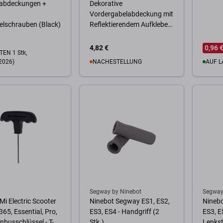
bdeckungen +
Dekorative
Vordergabelabdeckung mit
elschrauben (Black)
Reflektierendem Aufkleber
(2Stk.)
4,82 €
0,96 
EN 1 Stk,
2026)
NACHESTELLUNG
AUF L
Zum Warenkorb
Zum
Warenkorb
Segway by Ninebot
Segway
Mi Electric Scooter
Ninebot Segway ES1, ES2,
Ninebo
365, Essential, Pro,
ES3, ES4 - Handgriff (2
ES3, E
Inbusschlüssel - T-
Stk.)
Lenks