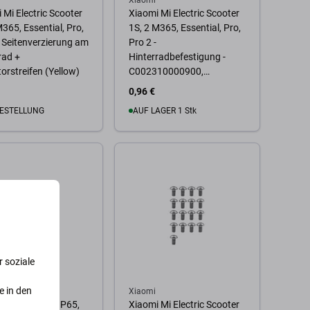
Xiaomi
 Mi Electric Scooter
Xiaomi Mi Electric Scooter
M365, Essential, Pro,
1S, 2 M365, Essential, Pro,
- Seitenverzierung am
Pro 2 -
rad +
Hinterradbefestigung -
torstreifen (Yellow)
C002310000900,
C002370004300 Genuine
0,96 €
Service Pack
ESTELLUNG
AUF LAGER 1 Stk
 Warenkorb
Zum Warenkorb
 soziale
e in den
 by Ninebot
Xiaomi
 Kickscooter P65,
Xiaomi Mi Electric Scooter