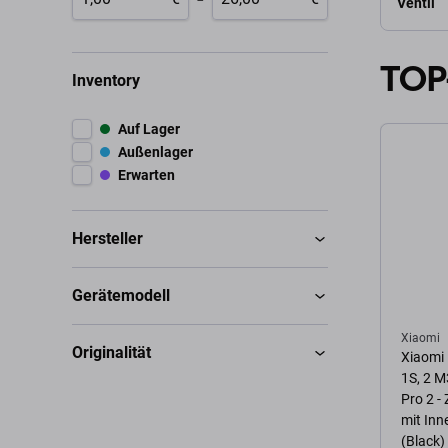
Ventil
TOP
Inventory
Auf Lager
Außenlager
Erwarten
Hersteller
Gerätemodell
Xiaomi
Originalität
Xiaomi 
1S, 2 M
Pro 2 -
mit In
(Black