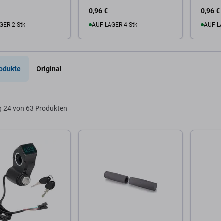
 Service Pack
0,96 €
0,96 €
GER 2 Stk
AUF LAGER 4 Stk
AUF L
Warenkorb
Zum Warenkorb
Zum
odukte
Original
g
24 von 63 Produkten