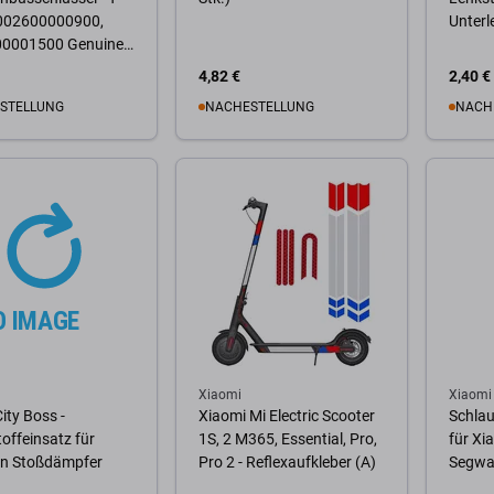
C002600000900,
Unterl
0001500 Genuine
 Pack
4,82 €
2,40 €
STELLUNG
NACHESTELLUNG
NACH
Warenkorb
Zum Warenkorb
Zum
Xiaomi
Xiaomi
City Boss -
Xiaomi Mi Electric Scooter
Schlau
offeinsatz für
1S, 2 M365, Essential, Pro,
für Xi
en Stoßdämpfer
Pro 2 - Reflexaufkleber (A)
Segwa