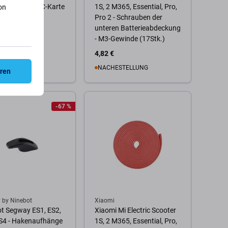
 P100SE - NFC-Karte
1S, 2 M365, Essential, Pro,
on
Pro 2 - Schrauben der
unteren Batterieabdeckung
- M3-Gewinde (17Stk.)
€
4,82 €
ESTELLUNG
NACHESTELLUNG
eren
 Warenkorb
Zum Warenkorb
-67 %
 by Ninebot
Xiaomi
t Segway ES1, ES2,
Xiaomi Mi Electric Scooter
S4 - Hakenaufhänge
1S, 2 M365, Essential, Pro,