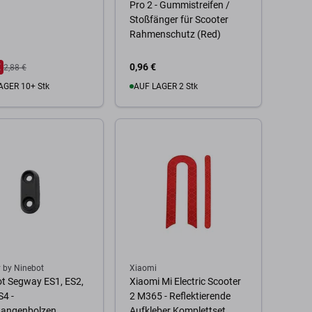
Pro 2 - Gummistreifen /
Stoßfänger für Scooter
Rahmenschutz (Red)
€
0,96 €
2,88 €
AGER 10+ Stk
AUF LAGER 2 Stk
 Warenkorb
Zum Warenkorb
 by Ninebot
Xiaomi
t Segway ES1, ES2,
Xiaomi Mi Electric Scooter
S4 -
2 M365 - Reflektierende
tangenbolzen
Aufkleber Komplettset