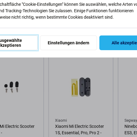
365, Essential, Pro,
1S, 2 M365, Essential, Pro,
P100S
Schaltfläche "Cookie-Einstellungen" können Sie auswählen, welche Arten v
- Klappmechanismus
Pro 2 - Reflexaufkleber (B)
nd Tracking-Technologien Sie zulassen. Einige Funktionen funktionieren
Black)
eise nicht richtig, wenn bestimmte Cookies deaktiviert sind.
7,72 €
16,43 
usgewählte
STELLUNG
NACHESTELLUNG
NACH
Einstellungen ändern
Alle akzepti
kzeptieren
Warenkorb
Zum Warenkorb
Zum
Xiaomi
Segway
Mi Electric Scooter
Xiaomi Mi Electric Scooter
Ninebo
 -
1S, Essential, Pro, Pro 2 -
ES3, E