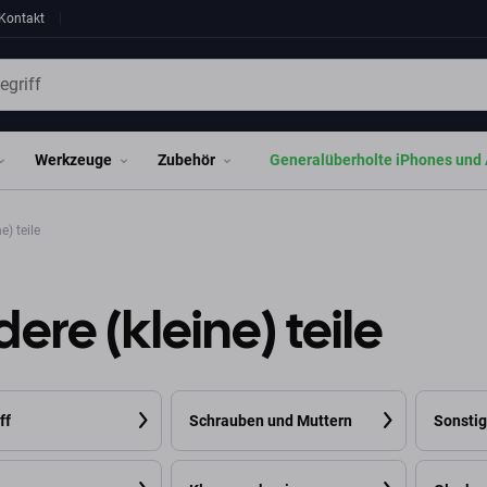
Kontakt
Werkzeuge
Zubehör
Generalüberholte iPhones und 
e) teile
ere (kleine) teile
ff
Schrauben und Muttern
Sonsti