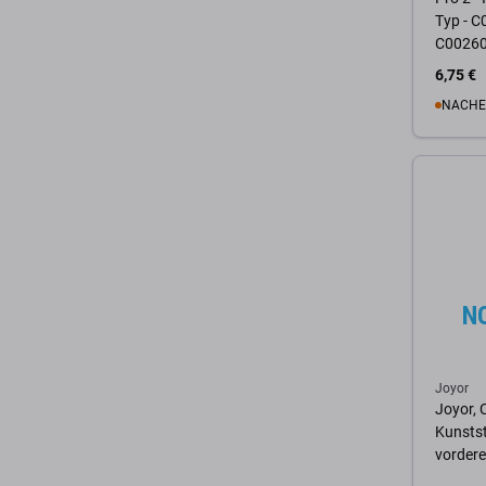
Typ - 
C00260
Service
6,75 €
NACHE
Zum 
Joyor
Joyor, 
Kunstst
vorder