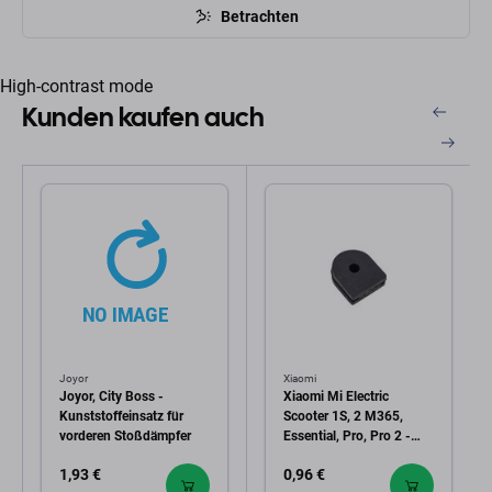
Betrachten
High-contrast mode
Kunden kaufen auch
Joyor
Xiaomi
Joyor, City Boss -
Xiaomi Mi Electric
Kunststoffeinsatz für
Scooter 1S, 2 M365,
vorderen Stoßdämpfer
Essential, Pro, Pro 2 -
Rücklicht-
1,93 €
0,96 €
Kabeldurchführungstopfen