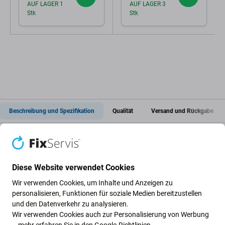
AUF LAGER 1
AUF LAGER 3
Stk
Stk
Beschreibung und Spezifikation
Qualität
Versand und Rückgabe
Zündschalter mit Voltmeter für Kugoo
Diese Website verwendet Cookies
Kirin M4, M4 Pro, Speedual, Zero 8X,
Wir verwenden Cookies, um Inhalte und Anzeigen zu
personalisieren, Funktionen für soziale Medien bereitzustellen
10X, MiniWalker, T10-DDM
und den Datenverkehr zu analysieren.
Wir verwenden Cookies auch zur Personalisierung von Werbung
– mehr erfahren Sie in den
Google-Richtlinien
.