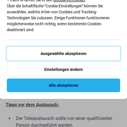
Rüsten Sie Ihren Roller mit diesem
Zündschalter mit
Über die Schaltfläche "Cookie-Einstellungen" können Sie
Voltmeter
auf, mit dem Sie
die Batteriespannung
einfach
auswählen, welche Arten von Cookies und Tracking-
überwachen können. Dieses Zubehör ist für verschiedene
Technologien Sie zulassen. Einige Funktionen funktionieren
Rollermodelle konzipiert und verbessert die Funktionalität
möglicherweise nicht richtig, wenn bestimmte Cookies
und Sicherheit Ihres Rollers.
Die einfache Installation
deaktiviert sind.
gewährleistet eine nahtlose Ergänzung für Ihren Roller.
Qualität der Ersatzteile
Ausgewählte akzeptieren
Aftermarket-
Ersatzteile werden von Dritten und nicht
Einstellungen ändern
direkt vom Gerätehersteller hergestellt. Es handelt sich um
eine Kopie des Originals und das als Aftermarket
gelieferte Ersatzteil kann minimale Abweichungen in
Alle akzeptieren
Funktionalität, Qualität oder Aussehen aufweisen.
Tipps vor dem Austausch:
Der Teileaustausch sollte von einer qualifizierten
Person durchgeführt werden.