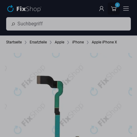
Zum Hauptinhalt springen
0
Startseite
Ersatzteile
Apple
iPhone
Apple iPhone X