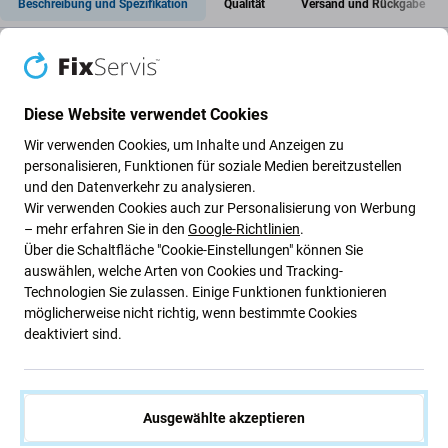
Beschreibung und Spezifikation
Qualität
Versand und Rückgabe
Diese Website verwendet Cookies
Ladeanschluss + Flexkabel für Apple
iPhone X
Wir verwenden Cookies, um Inhalte und Anzeigen zu
personalisieren, Funktionen für soziale Medien bereitzustellen
und den Datenverkehr zu analysieren.
Wenn Ihr Gerät Apple iPhone X nicht mehr
lädt
, ist dies
Wir verwenden Cookies auch zur Personalisierung von Werbung
– mehr erfahren Sie in den
Google-Richtlinien
.
das
Teil
, das Sie
benötigen
, um Ihr Gerät wieder zum
Über die Schaltfläche "Cookie-Einstellungen" können Sie
Laufen zu bringen.
auswählen, welche Arten von Cookies und Tracking-
Technologien Sie zulassen. Einige Funktionen funktionieren
Qualität der Ersatzteile
möglicherweise nicht richtig, wenn bestimmte Cookies
deaktiviert sind.
Qualität: Aftermarket
– Als Aftermarket verkaufte
Ersatzteile werden nach den gleichen Standards,
Spezifikationen und Materialien wie das Original
Ausgewählte akzeptieren
hergestellt. Es handelt sich um eine Kopie des Originals.