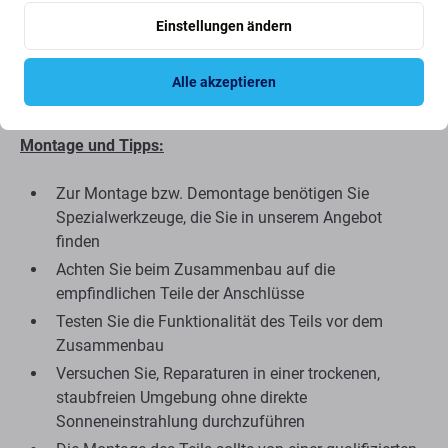
Das als Aftermarket gelieferte Ersatzteil kann (in seltenen
Fällen) minimale Abweichungen in Funktionalität,
Einstellungen ändern
Qualität oder Aussehen aufweisen. Weitere Informationen
zum Thema Qualität finden Sie in unserem Blog, in dem
Alle akzeptieren
wir uns ausführlicher mit diesem Thema befassen.
Montage und Tipps:
Zur Montage bzw. Demontage benötigen Sie
Spezialwerkzeuge, die Sie in unserem Angebot
finden
Achten Sie beim Zusammenbau auf die
empfindlichen Teile der Anschlüsse
Testen Sie die Funktionalität des Teils vor dem
Zusammenbau
Versuchen Sie, Reparaturen in einer trockenen,
staubfreien Umgebung ohne direkte
Sonneneinstrahlung durchzuführen