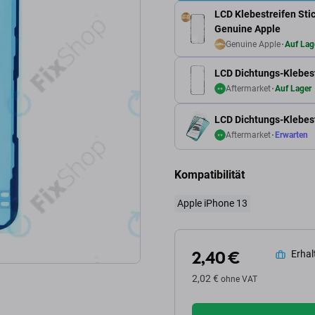
LCD Klebestreifen Stic
Genuine Apple
Genuine Apple
Auf Lag
LCD Dichtungs-Klebes
Aftermarket
Auf Lager
LCD Dichtungs-Klebest
Aftermarket
Erwarten
Kompatibilität
Apple iPhone 13
2,40 €
Erhalt
2,02 €
ohne VAT