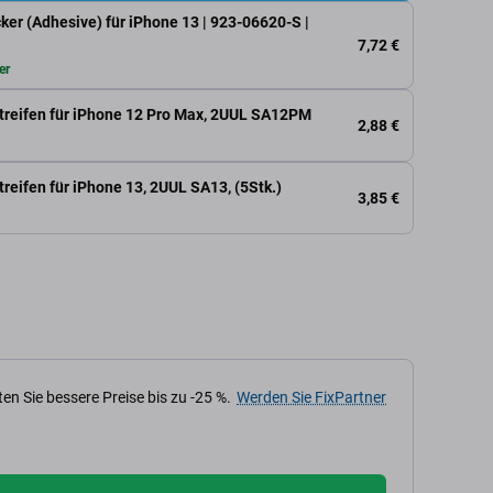
ker (Adhesive) für iPhone 13 | 923-06620-S |
7,72 €
er
treifen für iPhone 12 Pro Max, 2UUL SA12PM
2,88 €
reifen für iPhone 13, 2UUL SA13, (5Stk.)
3,85 €
en Sie bessere Preise bis zu -25 %.
Werden Sie FixPartner