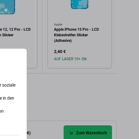
Apple
Apple
e 12, 12 Pro - LCD
Apple iPhone 15 Pro - LCD
Apple
n Sticker
Klebestreifen Sticker
Klebes
(Adhesive)
(Adhe
2,40 €
2,40 
10+ Stk
AUF LAGER 10+ Stk
Auf L
den Warenkorb
In den Warenkorb
 soziale
e in den
on
wertungen (36)
Zum Warenkorb