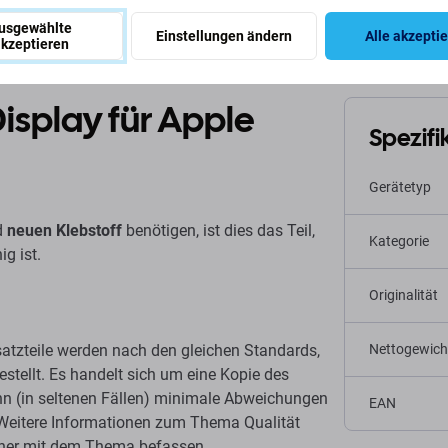
usgewählte
Einstellungen ändern
Alle akzepti
kzeptieren
isplay für Apple
Spezifi
Gerätetyp
d
neuen Klebstoff
benötigen, ist dies das Teil,
Kategorie
g ist.
Originalität
satzteile werden nach den gleichen Standards,
Nettogewich
estellt. Es handelt sich um eine Kopie des
kann (in seltenen Fällen) minimale Abweichungen
EAN
. Weitere Informationen zum Thema Qualität
icher mit dem Thema befassen.