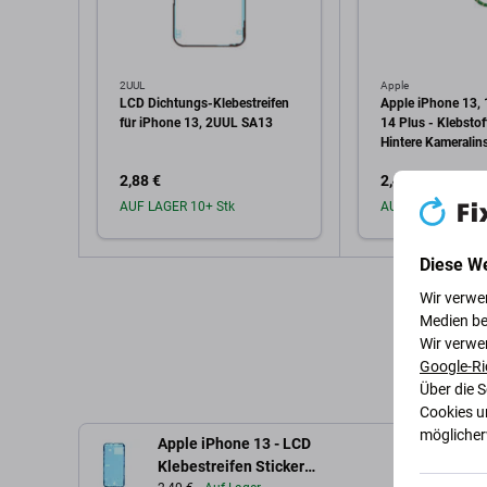
2UUL
Apple
LCD Dichtungs-Klebestreifen
Apple iPhone 13, 
für iPhone 13, 2UUL SA13
14 Plus - Klebstoff
Hintere Kameralins
2,88 €
2,40 €
AUF LAGER 10+ Stk
AUF LAGER 10+ S
Diese W
In den Warenkorb
In den W
Wir verwe
Medien be
Wir verwe
Google-Ri
Über die 
Cookies u
möglicherw
Apple iPhone 13 - LCD
Beschreib
Klebestreifen Sticker