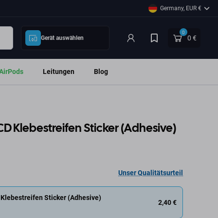
Germany, EUR €
0
0 €
Gerät auswählen
AirPods
Leitungen
Blog
CD Klebestreifen Sticker (Adhesive)
Unser Qualitätsurteil
Klebestreifen Sticker (Adhesive)
2,40 €