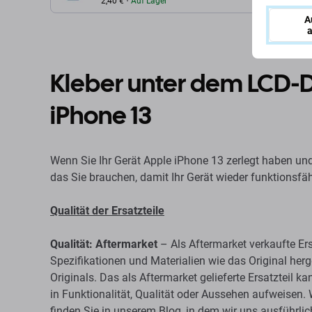
(Adhesive)
2,40 €
Auf Lager
A
a
Kleber unter dem LCD-D
iPhone 13
Wenn Sie Ihr Gerät Apple iPhone 13 zerlegt haben un
das Sie brauchen, damit Ihr Gerät wieder funktionsfähi
Qualität der Ersatzteile
Qualität: Aftermarket
– Als Aftermarket verkaufte Er
Spezifikationen und Materialien wie das Original herg
Originals. Das als Aftermarket gelieferte Ersatzteil 
in Funktionalität, Qualität oder Aussehen aufweisen
finden Sie in unserem Blog, in dem wir uns ausführl