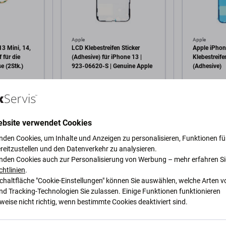
Apple
Apple
13 Mini, 14,
LCD Klebestreifen Sticker
Apple iPhon
 für die
(Adhesive) für iPhone 13 |
Klebestreife
e (2Stk.)
923-06620-S | Genuine Apple
(Adhesive)
7,72 €
2,40 €
tk
AUF LAGER 10+ Stk
AUF LAGER 
ebsite verwendet Cookies
arenkorb
In den Warenkorb
In 
nden Cookies, um Inhalte und Anzeigen zu personalisieren, Funktionen für
reitzustellen und den Datenverkehr zu analysieren.
nden Cookies auch zur Personalisierung von Werbung – mehr erfahren Si
chtlinien
.
Schaltfläche "Cookie-Einstellungen" können Sie auswählen, welche Arten v
nd Tracking-Technologien Sie zulassen. Einige Funktionen funktionieren
eise nicht richtig, wenn bestimmte Cookies deaktiviert sind.
ung und Spezifikation
Qualität
Versand und Rückgabe
Be