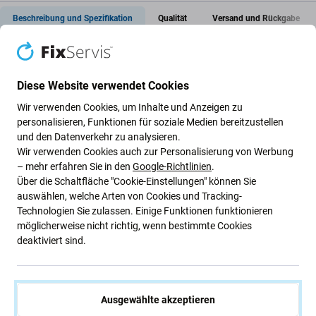
Beschreibung und Spezifikation
Qualität
Versand und Rückgabe
Batterieabdeckung für Apple iPhone
Diese Website verwendet Cookies
11 Pro
Wir verwenden Cookies, um Inhalte und Anzeigen zu
personalisieren, Funktionen für soziale Medien bereitzustellen
und den Datenverkehr zu analysieren.
Wenn Ihr Gerät auf den Boden gefallen ist und die
Wir verwenden Cookies auch zur Personalisierung von Werbung
Batterieabdeckung
Ihres Geräts Apple iPhone 11 Pro
– mehr erfahren Sie in den
Google-Richtlinien
.
beschädigt wurde, ist dies das Teil, das Sie zur Reparatur
Über die Schaltfläche "Cookie-Einstellungen" können Sie
benötigen
.
auswählen, welche Arten von Cookies und Tracking-
Technologien Sie zulassen. Einige Funktionen funktionieren
Qualität der Ersatzteile
möglicherweise nicht richtig, wenn bestimmte Cookies
deaktiviert sind.
Qualität: Aftermarket
– Als Aftermarket verkaufte
Ersatzteile werden nach den gleichen Standards,
Spezifikationen und Materialien wie das Original
Ausgewählte akzeptieren
hergestellt. Es handelt sich um eine Kopie des Originals.