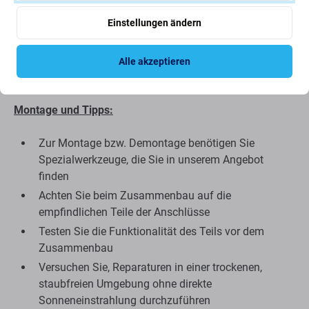
Das als Aftermarket gelieferte Ersatzteil kann (in seltenen
Einstellungen ändern
Fällen) minimale Abweichungen in Funktionalität,
Qualität oder Aussehen aufweisen. Weitere Informationen
zum Thema Qualität finden Sie in unserem Blog, in dem
Alle akzeptieren
wir uns ausführlicher mit dem Thema befassen.
Montage und Tipps:
Zur Montage bzw. Demontage benötigen Sie
Spezialwerkzeuge, die Sie in unserem Angebot
finden
Achten Sie beim Zusammenbau auf die
empfindlichen Teile der Anschlüsse
Testen Sie die Funktionalität des Teils vor dem
Zusammenbau
Versuchen Sie, Reparaturen in einer trockenen,
staubfreien Umgebung ohne direkte
Sonneneinstrahlung durchzuführen