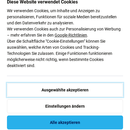
Diese Website verwendet Cookies
Wir verwenden Cookies, um Inhalte und Anzeigen zu
Wenn Sie Ihr Gerät Apple iPad (5th Gen 2017) zerlegt
personalisieren, Funktionen für soziale Medien bereitzustellen
haben und
neuen Klebstoff
benötigen, ist dies das Teil,
und den Datenverkehr zu analysieren.
das Sie brauchen, damit Ihr Gerät wieder funktionsfähig
Wir verwenden Cookies auch zur Personalisierung von Werbung
– mehr erfahren Sie in den
Google-Richtlinien
.
ist.
Über die Schaltfläche "Cookie-Einstellungen" können Sie
auswählen, welche Arten von Cookies und Tracking-
Qualität der Ersatzteile
Technologien Sie zulassen. Einige Funktionen funktionieren
möglicherweise nicht richtig, wenn bestimmte Cookies
Qualität: Aftermarket
– Als Aftermarket verkaufte
deaktiviert sind.
Ersatzteile werden nach den gleichen Standards,
Spezifikationen und Materialien wie das Original
hergestellt. Es handelt sich um eine Kopie des Originals.
Ausgewählte akzeptieren
Das als Aftermarket gelieferte Ersatzteil kann (in seltenen
Fällen) minimale Abweichungen in Funktionalität,
Qualität oder Aussehen aufweisen. Weitere Informationen
Einstellungen ändern
zum Thema Qualität finden Sie in unserem Blog, in dem
wir uns ausführlicher mit dem Thema befassen.
Alle akzeptieren