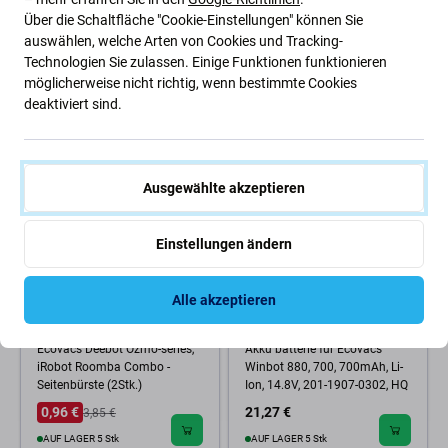
Wischtuch
Vac 2 Pro - Akku Batterie S01-
LI-148-3400 Li-Ion 14.4V
Über die Schaltfläche "Cookie-Einstellungen" können Sie
3400mAh HQ
auswählen, welche Arten von Cookies und Tracking-
Technologien Sie zulassen. Einige Funktionen funktionieren
1,92 €
24,17 €
möglicherweise nicht richtig, wenn bestimmte Cookies
AUF LAGER 2 Stk
AUF LAGER 4 Stk
deaktiviert sind.
-75 %
Ausgewählte akzeptieren
Einstellungen ändern
Alle akzeptieren
Ecovacs
Ecovacs
Ecovacs Deebot Ozmo-series,
Akku batterie für Ecovacs
iRobot Roomba Combo -
Winbot 880, 700, 700mAh, Li-
Seitenbürste (2Stk.)
Ion, 14.8V, 201-1907-0302, HQ
0,96 €
21,27 €
3,85 €
AUF LAGER 5 Stk
AUF LAGER 5 Stk