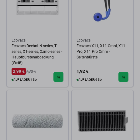
Ecovacs
Ecovacs
Ecovacs Deebot N-series, T-
Ecovacs X11, X11 Omni, X11
series, X1-series, Ozmo-series -
Pro, X11 Pro Omni -
Hauptbürstenabdeckung
Seitenbürste
(Weiß)
2,99 €
1,92 €
7,72 €
AUF LAGER 1 Stk
AUF LAGER 6 Stk