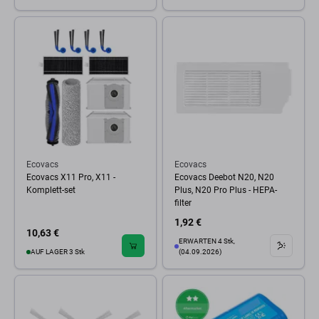
Ecovacs
Ecovacs
Ecovacs X11 Pro, X11 -
Ecovacs Deebot N20, N20
Komplett-set
Plus, N20 Pro Plus - HEPA-
filter
1,92 €
10,63 €
ERWARTEN 4 Stk,
AUF LAGER 3 Stk
(04.09.2026)