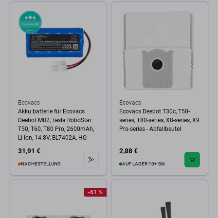
Ecovacs
Ecovacs
Akku batterie für Ecovacs
Ecovacs Deebot T30c, T50-
Deebot M82, Tesla RoboStar
series, T80-series, X8-series, X9
T50, T60, T80 Pro, 2600mAh,
Pro-series - Abfallbeutel
Li-Ion, 14.8V, BL7402A, HQ
31,91 €
2,88 €
NACHESTELLUNG
AUF LAGER 10+ Stk
-61 %