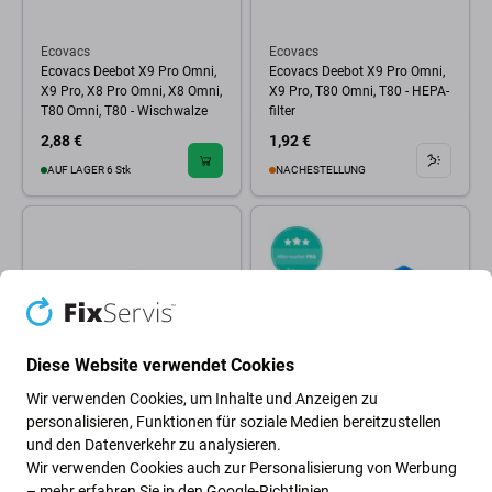
Ecovacs
Ecovacs
Ecovacs Deebot X9 Pro Omni,
Ecovacs Deebot X9 Pro Omni,
X9 Pro, X8 Pro Omni, X8 Omni,
X9 Pro, T80 Omni, T80 - HEPA-
T80 Omni, T80 - Wischwalze
filter
2,88 €
1,92 €
AUF LAGER 6 Stk
NACHESTELLUNG
Diese Website verwendet Cookies
Wir verwenden Cookies, um Inhalte und Anzeigen zu
personalisieren, Funktionen für soziale Medien bereitzustellen
Ecovacs
Ecovacs
und den Datenverkehr zu analysieren.
Ecovacs Deebot N20, N20
Ecovacs Deebot Ozmo 900-
Wir verwenden Cookies auch zur Personalisierung von Werbung
Plus, N20 Pro Plus -
series, N-series, T-series, Yeedi
– mehr erfahren Sie in den
Google-Richtlinien
.