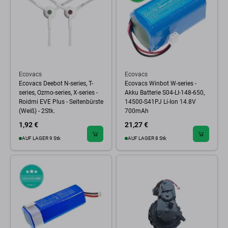
Ecovacs
Ecovacs
Ecovacs Deebot N-series, T-
Ecovacs Winbot W-series -
series, Ozmo-series, X-series -
Akku Batterie S04-LI-148-650,
Roidmi EVE Plus - Seitenbürste
14500-S41PJ Li-Ion 14.8V
(Weiß) - 2Stk.
700mAh
1,92 €
21,27 €
AUF LAGER 9 Stk
AUF LAGER 8 Stk