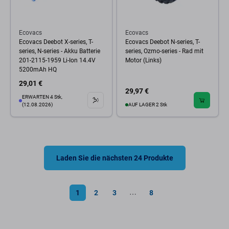
Ecovacs
Ecovacs
Ecovacs Deebot X-series, T-
Ecovacs Deebot N-series, T-
series, N-series - Akku Batterie
series, Ozmo-series - Rad mit
201-2115-1959 Li-Ion 14.4V
Motor (Links)
5200mAh HQ
29,01 €
29,97 €
ERWARTEN 4 Stk,
(12.08.2026)
AUF LAGER 2 Stk
Laden Sie die nächsten 24 Produkte
1
2
3
8
⋯