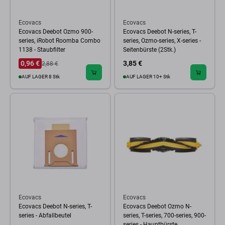
Ecovacs
Ecovacs
Ecovacs Deebot Ozmo 900-
Ecovacs Deebot N-series, T-
series, iRobot Roomba Combo
series, Ozmo-series, X-series -
1138 - Staubfilter
Seitenbürste (2Stk.)
0,96 €
3,85 €
2,88 €
AUF LAGER 8 Stk
AUF LAGER 10+ Stk
Ecovacs
Ecovacs
Ecovacs Deebot N-series, T-
Ecovacs Deebot Ozmo N-
series - Abfallbeutel
series, T-series, 700-series, 900-
series - Hauptbürste