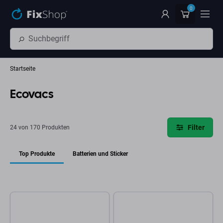
Zum Hauptinhalt springen
0
Startseite
Ecovacs
Filter
24 von 170 Produkten
Top Produkte
Batterien und Sticker