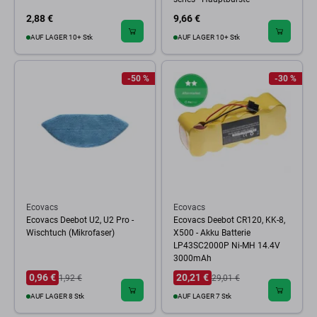
2,88 €
9,66 €
AUF LAGER 10+ Stk
AUF LAGER 10+ Stk
-50 %
-30 %
Ecovacs
Ecovacs
Ecovacs Deebot U2, U2 Pro -
Ecovacs Deebot CR120, KK-8,
Wischtuch (Mikrofaser)
X500 - Akku Batterie
LP43SC2000P Ni-MH 14.4V
3000mAh
0,96 €
20,21 €
1,92 €
29,01 €
AUF LAGER 8 Stk
AUF LAGER 7 Stk