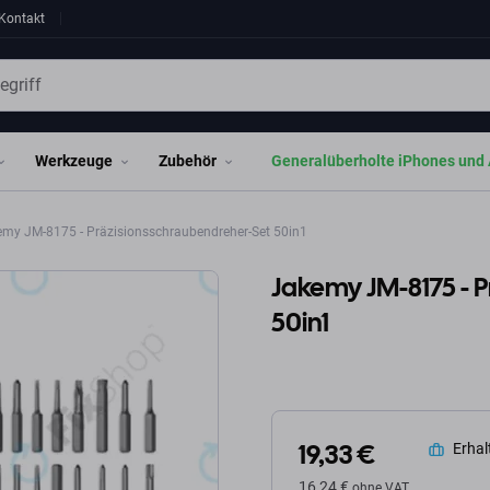
Kontakt
Werkzeuge
Zubehör
Generalüberholte iPhones und 
my JM-8175 - Präzisionsschraubendreher-Set 50in1
Jakemy JM-8175 - 
50in1
19,33 €
Erhalt
16,24 €
ohne VAT