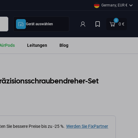
Germany, EUR €
0
0 €
Gerät auswählen
AirPods
Leitungen
Blog
Präzisionsschraubendreher-Set
en Sie bessere Preise bis zu -25 %.
Werden Sie FixPartner