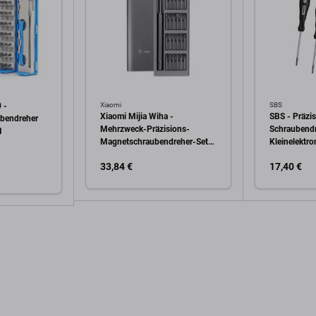
 -
Xiaomi
SBS
Xiaomi Mijia Wiha -
SBS - Präzi
ubendreher
Mehrzweck-Präzisions-
Schraubendr
1
Magnetschraubendreher-Set
Kleinelektro
25in1
33,84 €
17,40 €
In den Warenkorb
In 
arenkorb