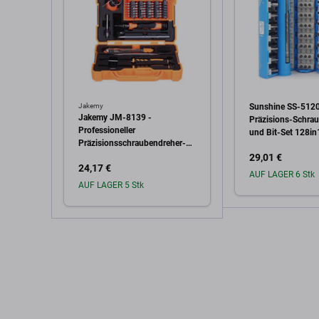
Jakemy
Sunshine SS-5120
Jakemy JM-8139 -
Präzisions-Schra
Professioneller
und Bit-Set 128in
Präzisionsschraubendreher-
Satz Reparatursatz 45in1
29,01 €
24,17 €
AUF LAGER 6 Stk
AUF LAGER 5 Stk
In den W
In den Warenkorb