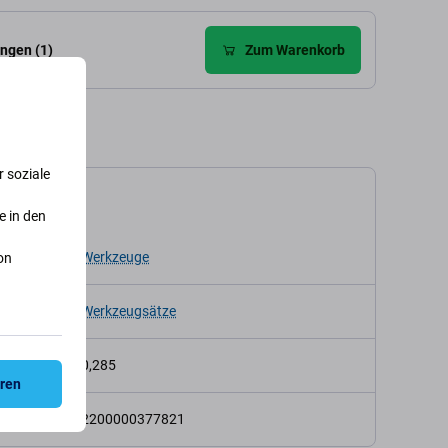
ngen (1)
Zum Warenkorb
 soziale
kation
e in den
p
Werkzeuge
on
Werkzeugsätze
t (kg)
0,285
eren
2200000377821