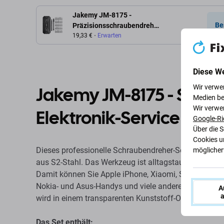
Jakemy JM-8175 -
Be
Präzisionsschraubendreher-
Set 50in1
19,33 €
Erwarten
Diese W
Jakemy JM-8175 - Servi
Wir verwe
Medien be
Wir verwe
Elektronik-Service 50in1
Google-Ri
Über die 
Cookies u
Dieses professionelle Schraubendreher-Set JM-8113 v
möglicherw
aus S2-Stahl. Das Werkzeug ist alltagstauglich und bi
Damit können Sie Apple iPhone, Xiaomi, Samsung, Hu
Nokia- und Asus-Handys und viele andere Marken zer
A
a
wird in einem transparenten Kunststoff-Organizer geli
Das Set enthält: