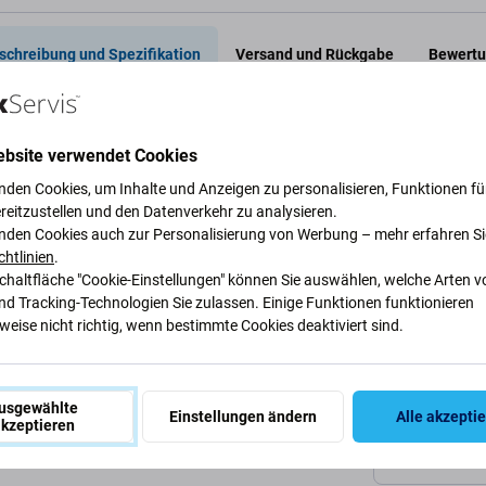
schreibung und Spezifikation
Versand und Rückgabe
Bewertu
ebsite verwendet Cookies
ce-Werkzeugsatz für
nden Cookies, um Inhalte und Anzeigen zu personalisieren, Funktionen für
reitzustellen und den Datenverkehr zu analysieren.
Spezifi
nden Cookies auch zur Personalisierung von Werbung – mehr erfahren Si
chtlinien
.
Werkzeugty
Schaltfläche "Cookie-Einstellungen" können Sie auswählen, welche Arten v
nd Tracking-Technologien Sie zulassen. Einige Funktionen funktionieren
on Jakemy enthält bis zu 36 verschiedene Bits
eise nicht richtig, wenn bestimmte Cookies deaktiviert sind.
Kategorie
etet für fast alle Handys das passende Bit.
awei, Sony, Motorola oder auch CAT-, Oppo-,
Nettogewich
legen und reparieren. Das Schraubendreher-Set
usgewählte
Einstellungen ändern
Alle akzepti
kzeptieren
efert.
EAN