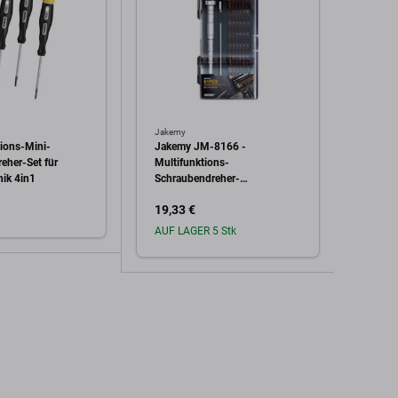
Jakemy
QianLi
sions-Mini-
Jakemy JM-8166 -
QianLi
eher-Set für
Multifunktions-
Schra
nik 4in1
Schraubendreher-
Werkzeugsatz 61in1
19,33 €
31,91
AUF LAGER 5 Stk
Auf L
den Warenkorb
In den Warenkorb