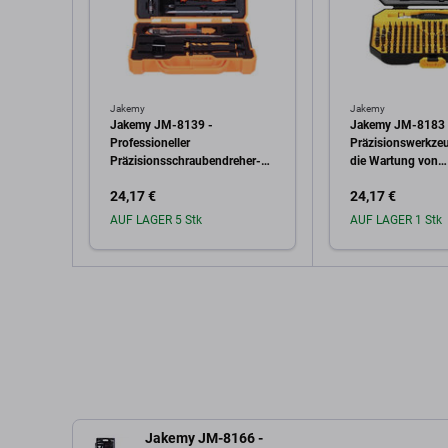
Jakemy
Jakemy
Jakemy JM-8139 -
Jakemy JM-8183 
Professioneller
Präzisionswerkzeu
Präzisionsschraubendreher-
die Wartung von
Satz Reparatursatz 45in1
Mobiltelefonen, T
24,17 €
24,17 €
Computern
AUF LAGER 5 Stk
AUF LAGER 1 Stk
In den Warenkorb
In den W
Jakemy JM-8166 -