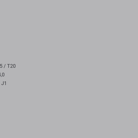
15 / T20
4,0
/ J1