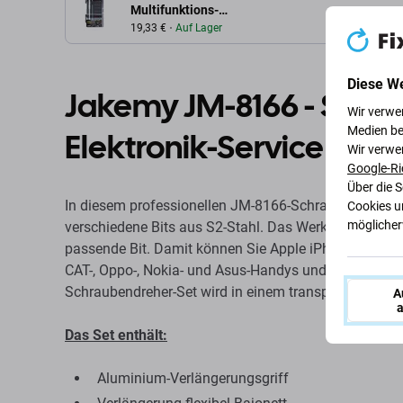
Multifunktions-
Schraubendreher-
19,33 €
Auf Lager
Werkzeugsatz 61in1
Diese W
Jakemy JM-8166 - Serv
Wir verwe
Medien be
Elektronik-Service 61in1
Wir verwe
Google-Ri
Über die 
In diesem professionellen JM-8166-Schraubendreher-
Cookies u
möglicherw
verschiedene Bits aus S2-Stahl. Das Werkzeug ist allt
passende Bit. Damit können Sie Apple iPhone, Xiaom
CAT-, Oppo-, Nokia- und Asus-Handys und viele ander
Schraubendreher-Set wird in einem transparenten Kuns
A
a
Das Set enthält:
Aluminium-Verlängerungsgriff