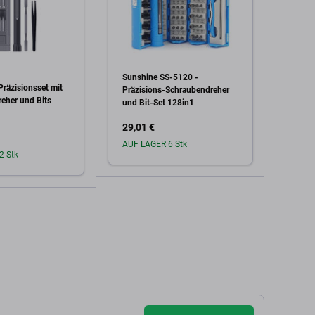
Sunshine SS-5120 -
Xiaomi
Präzisionsset mit
Xiaomi
Präzisions-Schraubendreher
eher und Bits
Mehrz
und Bit-Set 128in1
Magne
25in1
29,01 €
33,84
AUF LAGER 6 Stk
2 Stk
In den Warenkorb
den Warenkorb