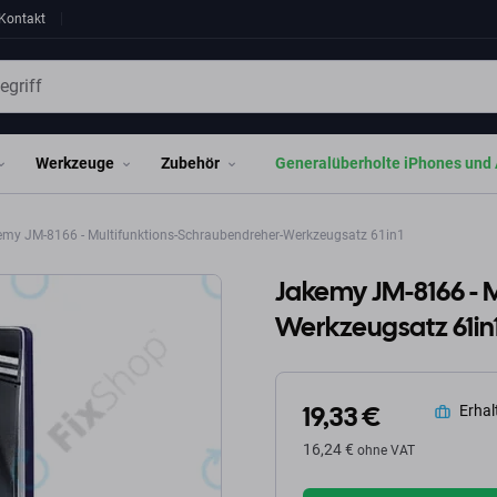
Kontakt
Werkzeuge
Zubehör
Generalüberholte iPhones und 
my JM-8166 - Multifunktions-Schraubendreher-Werkzeugsatz 61in1
Jakemy JM-8166 - 
Werkzeugsatz 61in
19,33 €
Erhalt
16,24 €
ohne VAT