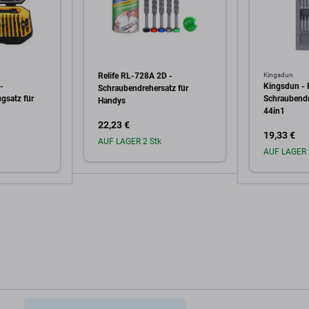
Relife RL-728A 2D -
Kingsdun
-
Kingsdun - 
Schraubendrehersatz für
gsatz für
Schraubendr
Handys
44in1
ablets und
22,23 €
19,33 €
AUF LAGER 2 Stk
AUF LAGER 
In den Warenkorb
arenkorb
In 