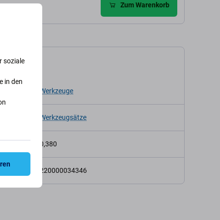
Zum Warenkorb
 soziale
kation
e in den
p
Werkzeuge
on
Werkzeugsätze
t (kg)
0,380
eren
220000034346