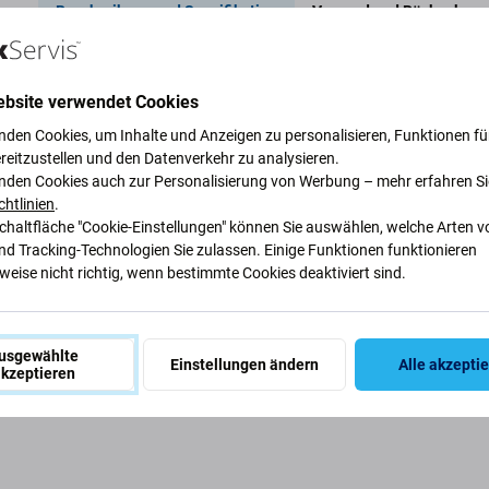
Beschreibung und Spezifikation
Versand und Rückgabe
ebsite verwendet Cookies
ice-Werkzeugsatz für
nden Cookies, um Inhalte und Anzeigen zu personalisieren, Funktionen für
Spezifi
reitzustellen und den Datenverkehr zu analysieren.
nden Cookies auch zur Personalisierung von Werbung – mehr erfahren Si
Werkzeugty
chtlinien
.
Schaltfläche "Cookie-Einstellungen" können Sie auswählen, welche Arten v
Set von Jakemy finden Sie bis zu 57
nd Tracking-Technologien Sie zulassen. Einige Funktionen funktionieren
Kategorie
eise nicht richtig, wenn bestimmte Cookies deaktiviert sind.
agstauglich und bietet für fast alle Handys das
i, Samsung, Huawei, Sony, Motorola oder auch
Nettogewich
e Marken zerlegen und reparieren. Das
tstoff-Organizer geliefert.
usgewählte
Einstellungen ändern
Alle akzepti
kzeptieren
EAN