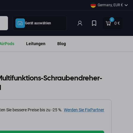
Germany, EUR €
0
0 €
Gerät auswählen
AirPods
Leitungen
Blog
Multifunktions-Schraubendreher-
1
en Sie bessere Preise bis zu -25 %.
Werden Sie FixPartner