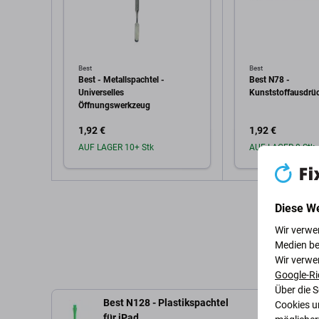
Best
Best
Best - Metallspachtel -
Best N78 -
Universelles
Kunststoffausdrü
Öffnungswerkzeug
1,92 €
1,92 €
AUF LAGER 10+ Stk
AUF LAGER 8 Stk
In den Warenkorb
In den W
Diese W
Wir verwe
Medien be
Wir verwe
Google-Ri
Über die 
Best N128 - Plastikspachtel
Cookies u
Be
für iPad