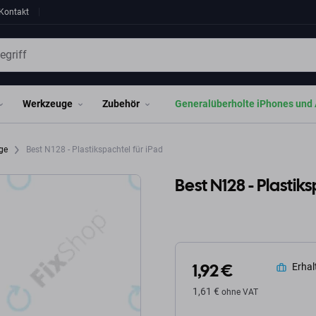
Kontakt
Werkzeuge
Zubehör
Generalüberholte iPhones und 
age
Best N128 - Plastikspachtel für iPad
Best N128 - Plastik
1,92 €
Erhalt
1,61 €
ohne VAT