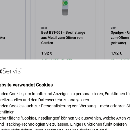
Best
Best
Best BST-001 - Brechstange
Spudger - U
cker
aus Metall zum Öffnen von
zum Öffnen 
Geräten
(schwarz)
1,92 €
1,92 €
AUF LAGER 10+ Stk
AUF LAGER 
arenkorb
In den Warenkorb
In 
ebsite verwendet Cookies
nden Cookies, um Inhalte und Anzeigen zu personalisieren, Funktionen für
reitzustellen und den Datenverkehr zu analysieren.
nden Cookies auch zur Personalisierung von Werbung – mehr erfahren Si
chtlinien
.
Schaltfläche "Cookie-Einstellungen" können Sie auswählen, welche Arten v
nd Tracking-Technologien Sie zulassen. Einige Funktionen funktionieren
schreibung und Spezifikation
Versand und Rückgabe
Bewertu