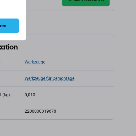
eren
kation
p
Werkzeuge
Werkzeuge für Demontage
t (kg)
0,010
2200000319678