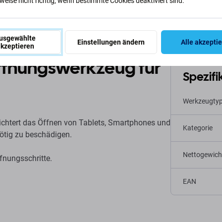
eise nicht richtig, wenn bestimmte Cookies deaktiviert sind.
usgewählte
Einstellungen ändern
Alle akzepti
kzeptieren
ffnungswerkzeug für
Spezifi
Werkzeugty
ichtert das Öffnen von Tablets, Smartphones und
Kategorie
ötig zu beschädigen.
Nettogewich
fnungsschritte.
EAN