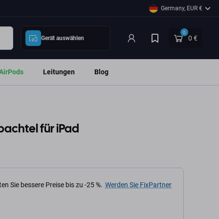
Germany, EUR €
0
0 €
Gerät auswählen
AirPods
Leitungen
Blog
spachtel für iPad
en Sie bessere Preise bis zu -25 %.
Werden Sie FixPartner