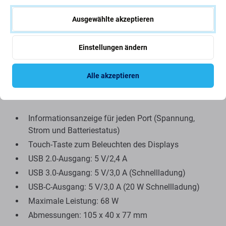
Kompaktes Design mit modernem Finish in edlem
Ausgewählte akzeptieren
Schwarz. Laden Sie mehrere Geräte gleichzeitig, egal ob
schnell oder klassisch. Dank der LED-Anzeige können Sie
den
Ladezustand jederzeit
überprüfen. Die automatische
Einstellungen ändern
Stromanpassung sorgt für mehr Schutz und
verlängert
die Lebensdauer
des geladenen Akkus.
Alle akzeptieren
Technische Daten:
Informationsanzeige für jeden Port (Spannung,
Strom und Batteriestatus)
Touch-Taste zum Beleuchten des Displays
USB 2.0-Ausgang: 5 V/2,4 A
USB 3.0-Ausgang: 5 V/3,0 A (Schnellladung)
USB-C-Ausgang: 5 V/3,0 A (20 W Schnellladung)
Maximale Leistung: 68 W
Abmessungen: 105 x 40 x 77 mm