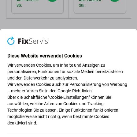
AUF LAGER 3
AUF LAGER 4
Stk
Stk
Diese Website verwendet Cookies
Wir verwenden Cookies, um Inhalte und Anzeigen zu
Beschreibung und Spezifikation
Versand und Rückgabe
Bewertunge
personalisieren, Funktionen für soziale Medien bereitzustellen
und den Datenverkehr zu analysieren.
Wir verwenden Cookies auch zur Personalisierung von Werbung
– mehr erfahren Sie in den
Google-Richtlinien
.
Über die Schaltfläche "Cookie-Einstellungen" können Sie
FixPremium - USB-Ladestation mit USB
auswählen, welche Arten von Cookies und Tracking-
3.0 & USB-C
Technologien Sie zulassen. Einige Funktionen funktionieren
möglicherweise nicht richtig, wenn bestimmte Cookies
deaktiviert sind.
Ladestation mit
5 Anschlüssen
(3x USB 2.0, 1x USB 3.0,
1x USB-C), ideal als Servicetool, auch für jedes Zuhause.