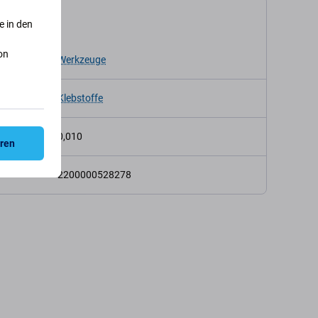
kation
e in den
on
p
Werkzeuge
Klebstoffe
t (kg)
0,010
eren
2200000528278