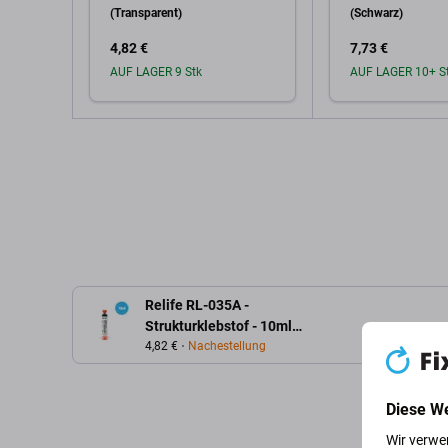
(Transparent)
(Schwarz)
4,82 €
7,73 €
AUF LAGER 9 Stk
AUF LAGER 10+ S
In den Warenkorb
In den W
Relife RL-035A -
Strukturklebstof - 10ml
(Schwarz)
4,82 €
Nachestellung
Diese W
Wir verwe