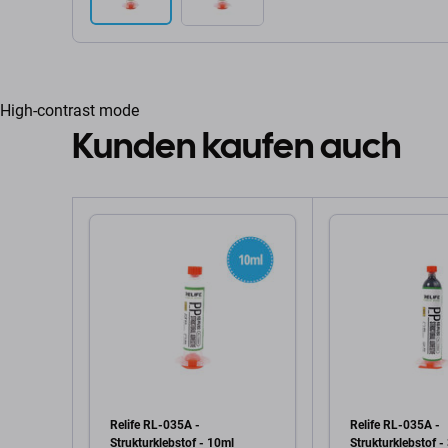
High-contrast mode
Kunden kaufen auch
Relife RL-035A -
Relife RL-035A -
Strukturklebstof - 10ml
Strukturklebstof -