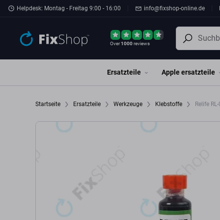
Zum Hauptinhalt springen
Helpdesk: Montag - Freitag 9:00 - 16:00
info@fixshop-online.de
Over
1000
reviews
Ersatzteile
Apple ersatzteile
Startseite
Ersatzteile
Werkzeuge
Klebstoffe
Relife RL-