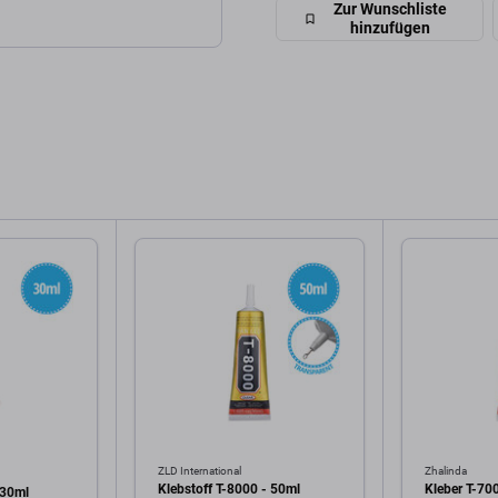
Zur Wunschliste
hinzufügen
ZLD International
Zhalinda
Klebstoff T-8000 - 50ml
Kleber T-70
 30ml