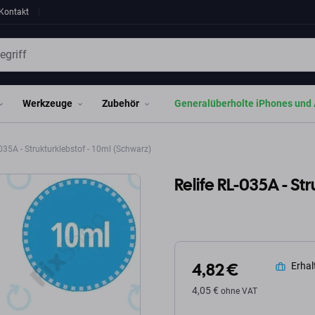
Kontakt
Werkzeuge
Zubehör
Generalüberholte iPhones und 
035A - Strukturklebstof - 10ml (Schwarz)
Relife RL-035A - St
4,82 €
Erhalt
4,05 €
ohne VAT