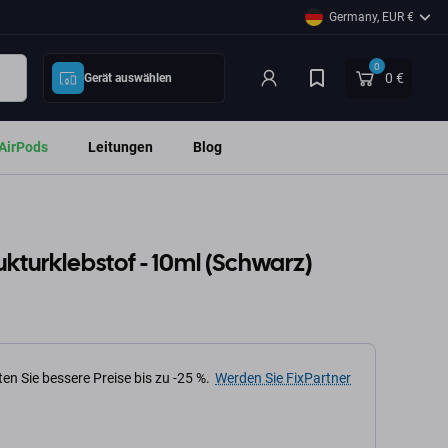
Germany, EUR €
0
0 €
Gerät auswählen
AirPods
Leitungen
Blog
rukturklebstof - 10ml (Schwarz)
en Sie bessere Preise bis zu -25 %.
Werden Sie FixPartner