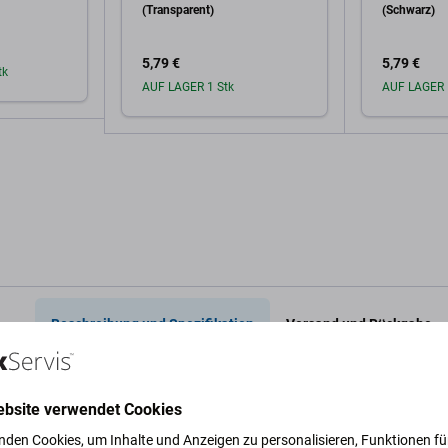
(Transparent)
(Schwarz)
5,79 €
5,79 €
tk
AUF LAGER 1 Stk
AUF LAGER 
arenkorb
In den Warenkorb
In 
Beschreibung und Spezifikation
Versand und Rückgabe
ebsite verwendet Cookies
nden Cookies, um Inhalte und Anzeigen zu personalisieren, Funktionen für