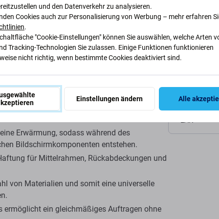
rkleber – 10 ml
reitzustellen und den Datenverkehr zu analysieren.
Spezifi
nden Cookies auch zur Personalisierung von Werbung – mehr erfahren Si
chtlinien
.
Schaltfläche "Cookie-Einstellungen" können Sie auswählen, welche Arten v
Werkzeugty
nd Tracking-Technologien Sie zulassen. Einige Funktionen funktionieren
eise nicht richtig, wenn bestimmte Cookies deaktiviert sind.
ngsklebstoff
für
Präzisionsverbindungen
bei
der
Kategorie
0-ml-Kleber
ist ideal zum sicheren Befestigen
nderen
elektronischen Geräten
.
Nettogewich
usgewählte
Einstellungen ändern
Alle akzepti
kzeptieren
EAN
keine Erwärmung, sodass während des
chen Bildschirmkomponenten entstehen.
 Haftung für Mittelrahmen, Rückabdeckungen und
l von Materialien und somit eine universelle
en.
s ermöglicht ein gleichmäßiges Auftragen ohne