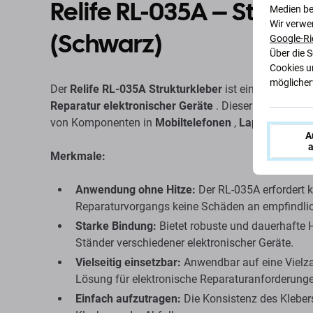
Relife RL-035A – Struktu
Medien be
Wir verwe
(Schwarz)
Google-Ri
Über die 
Cookies u
möglicherw
Der
Relife RL-035A Strukturkleber
ist ein
Hochleistu
Reparatur elektronischer Geräte
. Dieser
schwarze 1
von Komponenten in
Mobiltelefonen
,
Laptops
und a
A
a
Merkmale:
Anwendung ohne Hitze:
Der RL-035A erfordert 
Reparaturvorgangs keine Schäden an empfindli
Starke Bindung:
Bietet robuste und dauerhafte
Ständer verschiedener elektronischer Geräte.
Vielseitig einsetzbar:
Anwendbar auf eine Vielzah
Lösung für elektronische Reparaturanforderung
Einfach aufzutragen:
Die Konsistenz des Kleber