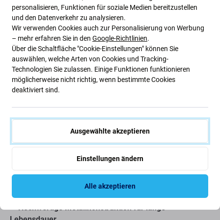
personalisieren, Funktionen für soziale Medien bereitzustellen
und den Datenverkehr zu analysieren.
Wir verwenden Cookies auch zur Personalisierung von Werbung
Beschreibung und Spezifikation
Versand und Rückgabe
– mehr erfahren Sie in den
Google-Richtlinien
.
Über die Schaltfläche "Cookie-Einstellungen" können Sie
auswählen, welche Arten von Cookies und Tracking-
SBS - Earphones Metal Pro 2.0, USB-C,
Technologien Sie zulassen. Einige Funktionen funktionieren
möglicherweise nicht richtig, wenn bestimmte Cookies
schwarz
deaktiviert sind.
Erleben Sie Musikgenuss der Extraklasse mit den
SBS
Metal Pro 2.0 USB-C-Kopfhörern in Schwarz
. Diese
Ausgewählte akzeptieren
Kopfhörer wurden für
HiFi-Audio
entwickelt und liefern
tiefe Bässe, klare Mitten und brillante Höhen
– perfekt
Einstellungen ändern
für Musikliebhaber. Das
robuste Metallgehäuse
sorgt für
Langlebigkeit, während der
USB-C-Anschluss
nahtlose
Kompatibilität mit modernen Geräten gewährleistet.
Alle akzeptieren
✔
Hochwertige Metallkonstruktion für lange
Lebensdauer